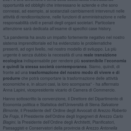
opportunità ed obblighi che interessano le aziende e che sono
connessi, ad esempio, ai sostanziali cambiamenti intervenuti nelle
attività di rendicontazione, nelle funzioni di amministrazione e nelle
responsabilità civili e penali degli organi societari. Particolare
attenzione sarà dedicata all’esame di specifici case history.
"La pandemia ha avuto un impatto fortemente negativo nel nostro
sistema imprenditoriale ed ha evidenziato le problematiche
presenti, ad ogni livello, nel nostro modello di sviluppo. La più
urgente è senza dubbio la necessità di una
reale transizione
ecologica
indispensabile per rendere più
sostenibile l’economia
e quindi la stessa società contemporanea
. Siamo, quindi, di
fronte ad una
trasformazione del nostro modo di vivere
e di
produrre
che potrà comportare la trasformazione delle attività
economiche e, in alcuni casi, la loro scomparsa" - ha affermato
Anna Lapini, vicepresidente vicario di Camera di Commercio.
Hanno sottoscritto la convenzione
,
il Direttore del Dipartimento di
Economia politica e Statistica dell’Università di Siena
Salvatore
Bimonte
, il Presidente dell’ Ordine degli Avvocati di Arezzo
Roberto
De Fraja
, il Presidente dell’Ordine degli Ingegneri di Arezzo
Carlo
Biagini
, la Presidente dell’Ordine degli Architetti, Pianificatori,
Paesaggisti e Conservatori della provincia di Arezzo
Antonella