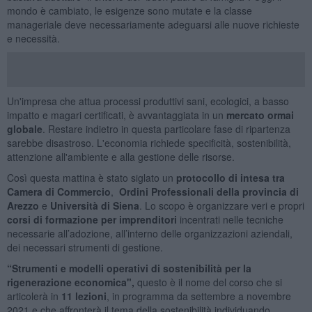
mondo è cambiato, le esigenze sono mutate e la classe
manageriale deve necessariamente adeguarsi alle nuove richieste
e necessità.
Un'impresa che attua processi produttivi sani, ecologici, a basso
impatto e magari certificati, è avvantaggiata in un
mercato ormai
globale
. Restare indietro in questa particolare fase di ripartenza
sarebbe disastroso. L'economia richiede specificità, sostenibilità,
attenzione all'ambiente e alla gestione delle risorse.
Così questa mattina è stato siglato un
protocollo di intesa tra
Camera di Commercio
,
Ordini Professionali della provincia di
Arezzo
e
Università di Siena
. Lo scopo è organizzare veri e propri
corsi di formazione per imprenditori
incentrati nelle tecniche
necessarie all’adozione, all’interno delle organizzazioni aziendali,
dei necessari strumenti di gestione.
“Strumenti e modelli operativi di sostenibilità per la
rigenerazione economica",
questo è il nome del corso che si
articolerà in
11 lezioni
, in programma da settembre a novembre
2021 e che affronterà il tema della sostenibilità individuando