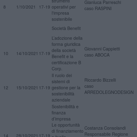
strumenti
Gianluca Parreschi
8
1/10/2021
17-19
operativi per
caso RASPINI
l'impresa
sostenibile
Società Benefit
L’adozione della
forma giuridica
Giovanni Cappietti
della società
10
14/10/2021
17-19
caso ABOCA
Benefit e la
certificazione B
Corp.
Il ruolo dei
Riccardo Bizzelli
sistemi di
caso
12
15/10/2021
17-19
gestione per la
ARREDOLEGNODESIGN
sostenibilità
aziendale
Sostenibilità e
finanza
d’impresa
Le opportunità
Costanza Consolandi
di finanziamento
Responsabile Regione
14
28/10/2021
17-19
a livello