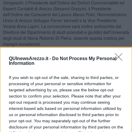
Giorgeschi
, il Presidente dell’Ordine dei Dottori Commercialisti ed
Esperti Contabili di Arezzo
Giovanni Grazzini,
il Presidente
dell’Ordine dei Consulenti del Lavoro
Marco Polci
, l’Amministratore
Unico di Arezzo Sviluppo
Ferrer Vannetti
e la Vice Presidente
Vicaria
Anna Lapini
. La convenzione sarà inoltre sottoscritta dal
Direttore del Dipartimento di studi aziendali e giuridici dell’Università
degli studi di Siena
Roberto Di Pietra
, assente questa mattina per
impegni accademici.
Alla presentazione del corso erano presenti anche i docenti del
corso
Maria Pia Maraghini e Giovanni Cappietti
,
il vicepresidente
QUInewsArezzo.it -
Do Not Process My Personal
Information
dell’Ordine degli Architetti P.P. e C.
Antonio Marino
la Presidente del
Comitato Imprenditoria Femminile
Sonia Dalla Ragione
ed il
Segretario Generale della Camera di Commercio
Marco Randellini
.
If you wish to opt-out of the sale, sharing to third parties, or
processing of your personal or sensitive information for
PROGRAMMA
targeted advertising by us, please use the below opt-out
Progr.
section to confirm your selection. Please note that after your
Data
orario
Tema
Docente
ore
opt-out request is processed you may continue seeing
Sostenibilità in
interest-based ads based on personal information utilized by
ambito
us or personal information disclosed to third parties prior to
aziendale:
dal
your opt-out. You may separately opt-out of the further
perché …
disclosure of your personal information by third parties on the
La sostenibilità