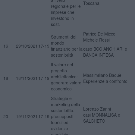
Toscana
regionale per le
imprese che
investono in
sost.
Patrice De Micco
Strumenti del
Michele Rossi
mondo
16
29/10/2021
17-19
finanziario per la
caso BCC ANGHIARI e
sostenibilità
BANCA INTESA
Il valore del
progetto
Massimiliano Baquè
architettonico:
18
18/11/2021
17-19
Esperienze a confronto
generare valore
economico
Strategie e
marketing della
Lorenzo Zanni
sostenibilità:
casi MONNALISA e
20
19/11/2021
17-19
presupposti
SALCHETO
teorici ed
evidenze
empiriche