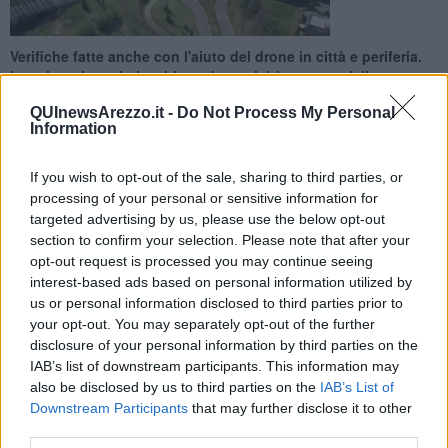
Verifiche fatte anche con l'aiuto del drone in città e periferia.
Ispezionati cantieri e chiuse due attività commerciali per
inosservanza delle norme
QUInewsArezzo.it -
Do Not Process My Personal
Information
If you wish to opt-out of the sale, sharing to third parties, or
processing of your personal or sensitive information for
targeted advertising by us, please use the below opt-out
AREZZO —
Proseguono i controlli della Polizia Municipale in città e
section to confirm your selection. Please note that after your
nelle periferie.
opt-out request is processed you may continue seeing
Oggi sono stati passati al setaccio alcuni cantieri, risultati in regola
interest-based ads based on personal information utilized by
con le disposizioni vigenti. Verificate anche molte attività
us or personal information disclosed to third parties prior to
commerciali aperte. In due casi i Vigili hanno provveduto alla
your opt-out. You may separately opt-out of the further
chiusura per inosservanza delle norme sanitarie e ad altrettanti
disclosure of your personal information by third parties on the
esercenti sono state comminate sanzionati per il mancato rispetto
IAB’s list of downstream participants. This information may
delle ordinanze.
also be disclosed by us to third parties on the
IAB’s List of
Downstream Participants
that may further disclose it to other
third parties.