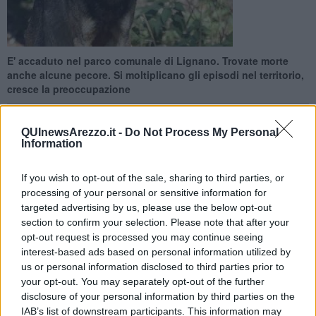
E' accaduto nel parco comunale di Lignano. Trovate morte
anche alcune pecore. Si moltiplicano gli episodi nel territorio,
cresce la preoccupazione
QUInewsArezzo.it -
Do Not Process My Personal
Information
AREZZO —
I
lupi
continuano a tormentare il territorio aretino.
If you wish to opt-out of the sale, sharing to third parties, or
Nell'ultimo attacco sono stati
azzannati e sbranati sei mufloni
. E'
processing of your personal or sensitive information for
avvenuto due notti fa nel parco di Lignano. Trovate anche pecore
targeted advertising by us, please use the below opt-out
morte, colpite alla gola o alle zampe posteriori.
section to confirm your selection. Please note that after your
opt-out request is processed you may continue seeing
Informata sull'accaduto la Polizia provinciale. Lo spazio verde è di
interest-based ads based on personal information utilized by
proprietà comunale e rappresenta un luogo di ristoro, in particolare
us or personal information disclosed to third parties prior to
dal caldo estivo, per chi abita in città. Non solo, è particolarmente
your opt-out. You may separately opt-out of the further
amato dai più piccoli proprio per la possibilità di ammirare,
disclosure of your personal information by third parties on the
gratuitamente, gli animali. E' spesso meta pure di scolaresche per
iniziative legate all'ambiente.
IAB’s list of downstream participants. This information may