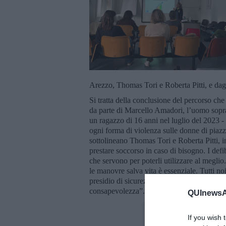
Arezzo, Thomas Tori e Roberta Pitti, e dagl
Si tratta della conclusione del percorso che
da parte di Marcello Amadori, l’uomo soprav
un ragazzo di 16 anni nel luglio del 2023 - 
ogni forma di violenza sulle donne di piaz
sottolineano Thomas Tori e Roberta Pitti, in
prestare soccorso in caso di bisogno. I defi
che servono per poterli utilizzare al meglio.
le manovre salva vita è essenziale. Tutti n
presidio di sicurezza quando accadono even
consapevolezza”.
QUInewsAr
If you wish 