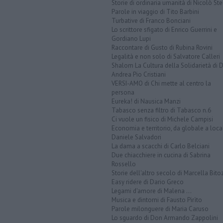
Storie di ordinaria umanità di Nicolò Ste
Parole in viaggio di Tito Barbini
Turbative di Franco Bonciani
Lo scrittore sfigato di Enrico Guerrini e
Gordiano Lupi
Raccontare di Gusto di Rubina Rovini
Legalità e non solo di Salvatore Calleri
Shalom La Cultura della Solidarietà di 
Andrea Pio Cristiani
VERSI-AMO di Chi mette al centro la
persona
Eureka! di Nausica Manzi
Tabasco senza filtro di Tabasco n.6
Ci vuole un fisico di Michele Campisi
Economia e territorio, da globale a loca
Daniele Salvadori
La dama a scacchi di Carlo Belciani
Due chiacchiere in cucina di Sabrina
Rossello
Storie dell'altro secolo di Marcella Bito
Easy ridere di Dario Greco
Legami d'amore di Malena ...
Musica e dintorni di Fausto Pirìto
Parole milonguere di Maria Caruso
Lo sguardo di Don Armando Zappolini