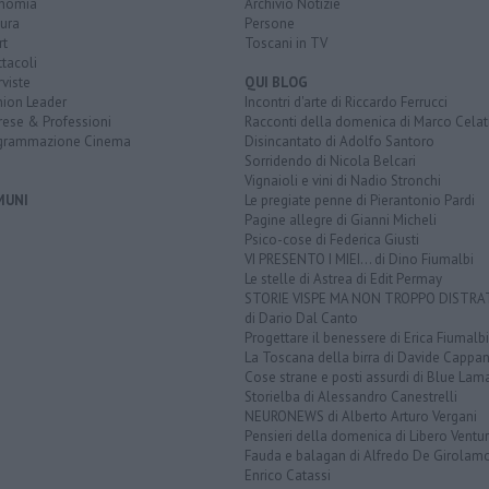
nomia
Archivio Notizie
ura
Persone
rt
Toscani in TV
tacoli
rviste
QUI BLOG
nion Leader
Incontri d'arte di Riccardo Ferrucci
rese & Professioni
Racconti della domenica di Marco Celat
grammazione Cinema
Disincantato di Adolfo Santoro
Sorridendo di Nicola Belcari
Vignaioli e vini di Nadio Stronchi
MUNI
Le pregiate penne di Pierantonio Pardi
Pagine allegre di Gianni Micheli
Psico-cose di Federica Giusti
VI PRESENTO I MIEI... di Dino Fiumalbi
Le stelle di Astrea di Edit Permay
STORIE VISPE MA NON TROPPO DISTR
di Dario Dal Canto
Progettare il benessere di Erica Fiumalbi
La Toscana della birra di Davide Cappan
Cose strane e posti assurdi di Blue Lam
Storielba di Alessandro Canestrelli
NEURONEWS di Alberto Arturo Vergani
Pensieri della domenica di Libero Ventur
Fauda e balagan di Alfredo De Girolam
Enrico Catassi