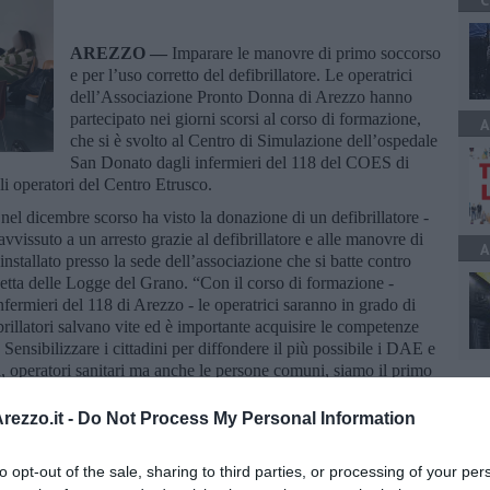
C
AREZZO —
Imparare le manovre di primo soccorso
e per l’uso corretto del defibrillatore. Le operatrici
dell’Associazione Pronto Donna di Arezzo hanno
partecipato nei giorni scorsi al corso di formazione,
A
che si è svolto al Centro di Simulazione dell’ospedale
San Donato dagli infermieri del 118 del COES di
i operatori del Centro Etrusco.
 nel dicembre scorso ha visto la donazione di un defibrillatore -
vissuto a un arresto grazie al defibrillatore e alle manovre di
A
installato presso la sede dell’associazione che si batte contro
zetta delle Logge del Grano. “Con il corso di formazione -
fermieri del 118 di Arezzo - le operatrici saranno in grado di
brillatori salvano vite ed è importante acquisire le competenze
 Sensibilizzare i cittadini per diffondere il più possibile i DAE e
oi, operatori sanitari ma anche le persone comuni, siamo il primo
ti di emergenza e dobbiamo essere pronti ad affrontarli con
ezzo.it -
Do Not Process My Personal Information
to opt-out of the sale, sharing to third parties, or processing of your per