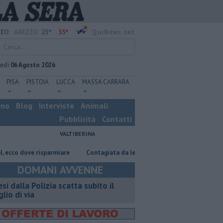
23°
35°
EO:
AREZZO
QuiNews.net
vedì
06 Agosto 2026
PISA
PISTOIA
LUCCA
MASSA CARRARA
ino
Blog
Interviste
Animali
Pubblicità
Contatti
VALTIBERINA
 dove risparmiare
Contagiata da legionella, non ce l'ha fatta
Nascos
DOMANI AVVENNE
esi dalla Polizia scatta subito il
glio di via