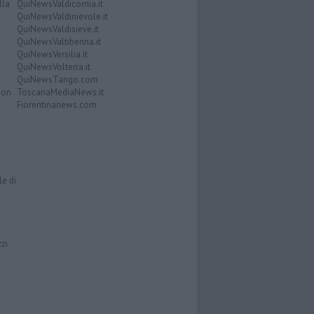
lla
QuiNewsValdicornia.it
QuiNewsValdinievole.it
QuiNewsValdisieve.it
QuiNewsValtiberina.it
QuiNewsVersilia.it
QuiNewsVolterra.it
QuiNewsTango.com
Don
ToscanaMediaNews.it
Fiorentinanews.com
le di
zzi