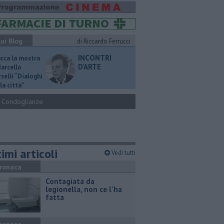
ui Blog
di Riccardo Ferrucci
INCONTRI
ucca la mostra
D'ARTE
Marcello
selli “Dialoghi
la città"
Condoglianze
imi articoli
Vedi tutti
ronaca
Contagiata da
legionella, non ce l'ha
fatta