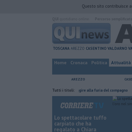
Questo sito contribuisce 
QUI
quotidiano online.
Percorso semplificat
TOSCANA
AREZZO
CASENTINO
VALDARNO
V
Home
Cronaca
Politica
Attualità
AREZZO
CAS
fatta
Nascosta in un bar per sfuggire alla furia del compagno
Tutti i titoli:
​Tutt
Lo spettacolare tuffo
carpiato che ha
regalato a Chiara