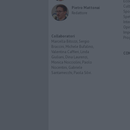
Eco
Cult
Pietro Mattonai
Spo
Redattore
Spet
Inte
Opi
Imp
Collaboratori
Pro
Marcella Bitozzi, Sergio
Braccini, Michele Bufalino,
Valentina Caffieri, Linda
CO
Giuliani, Dina Laurenzi,
Monica Nocciolini, Paolo
Nocentini, Gabriele
Santarnecchi, Paola Silvi.