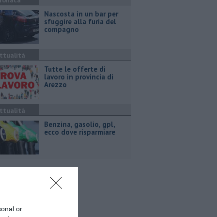
ronaca
Nascosta in un bar per
sfuggire alla furia del
compagno
ttualità
​Tutte le offerte di
lavoro in provincia di
Arezzo
ttualità
​Benzina, gasolio, gpl,
ecco dove risparmiare
sonal or