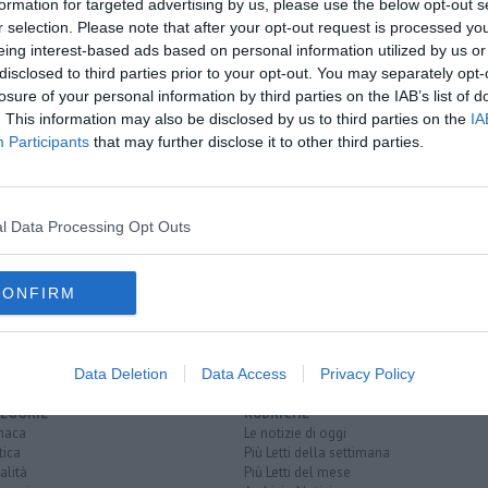
formation for targeted advertising by us, please use the below opt-out s
r selection. Please note that after your opt-out request is processed y
eing interest-based ads based on personal information utilized by us or
oscana iscriviti alla
Newsletter QUInews - ToscanaMedia.
disclosed to third parties prior to your opt-out. You may separately opt-
amente nella tua casella di posta.
losure of your personal information by third parties on the IAB’s list of
. This information may also be disclosed by us to third parties on the
IA
Participants
that may further disclose it to other third parties.
0 edizioni
l Data Processing Opt Outs
e San Donato"
CONFIRM
Data Deletion
Data Access
Privacy Policy
EGORIE
RUBRICHE
naca
Le notizie di oggi
tica
Più Letti della settimana
alità
Più Letti del mese