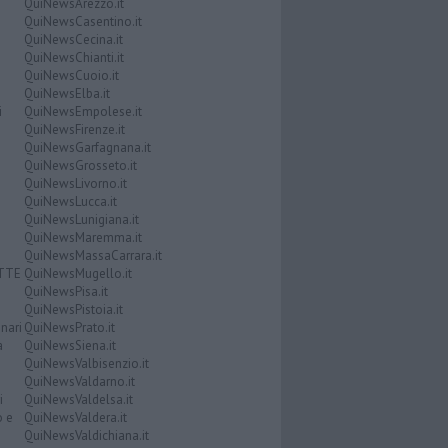
QuiNewsArezzo.it
QuiNewsCasentino.it
QuiNewsCecina.it
QuiNewsChianti.it
QuiNewsCuoio.it
QuiNewsElba.it
i
QuiNewsEmpolese.it
QuiNewsFirenze.it
QuiNewsGarfagnana.it
QuiNewsGrosseto.it
QuiNewsLivorno.it
QuiNewsLucca.it
QuiNewsLunigiana.it
QuiNewsMaremma.it
QuiNewsMassaCarrara.it
ATTE
QuiNewsMugello.it
QuiNewsPisa.it
QuiNewsPistoia.it
nari
QuiNewsPrato.it
a
QuiNewsSiena.it
QuiNewsValbisenzio.it
QuiNewsValdarno.it
i
QuiNewsValdelsa.it
o e
QuiNewsValdera.it
QuiNewsValdichiana.it