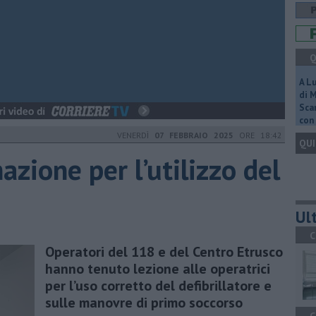
Q
A L
di 
Scar
con 
VENERDÌ
07 FEBBRAIO 2025
ORE 18:42
QUI
azione per l’utilizzo del
Ult
C
Operatori del 118 e del Centro Etrusco
hanno tenuto lezione alle operatrici
per l’uso corretto del defibrillatore e
sulle manovre di primo soccorso