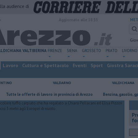
alla audience di
o
Aggiornato alle 18:55
MET
Gio
ALDICHIANA
VALTIBERINA
FIRENZE
SIENA
GROSSETO
PRATO
LIVORNO
Lavoro
Cultura e Spettacolo
Eventi
Sport
Giostra Sarac
ENTINO
VALDARNO
VALDICHIANA
e le offerte di lavoro in provincia di Arezzo
​Benzina, gasolio, gpl, ecco
Pr
fo