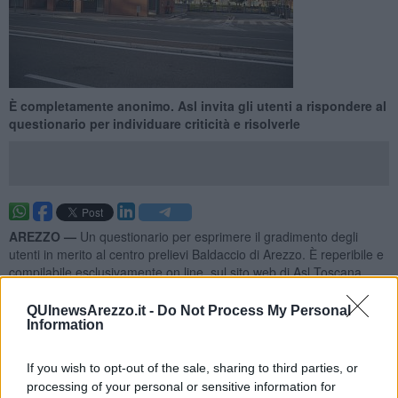
È completamente anonimo. Asl invita gli utenti a rispondere al
questionario per individuare criticità e risolverle
AREZZO —
Un questionario per esprimere il gradimento degli
utenti in merito al centro prelievi Baldaccio di Arezzo. È reperibile e
compilabile esclusivamente on line, sul sito web di Asl Toscana
Sudest al quale si può accedere direttamente, oppure attraverso un
QR code da inquadrare nei cartelli affissi all’interno della struttura
QUInewsArezzo.it -
Do Not Process My Personal
del Baldaccio.
Information
Il questionario è completamente anonimo e l’utente può esprimere
If you wish to opt-out of the sale, sharing to third parties, or
il proprio grado di soddisfazione attraverso giudizi (pessimo,
scarso, sufficiente, buono, ottimo) che riguardano l’ubicazione e
processing of your personal or sensitive information for