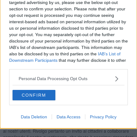
accessibilità del centro prelievi, l’offerta di prestazioni, lo stato dei
targeted advertising by us, please use the below opt-out
locali e il comfort, il tempo di attesa dopo l’accesso al Punto
section to confirm your selection. Please note that after your
prelievi, l’accoglienza e la cortesia del personale, il tempo per la
opt-out request is processed you may continue seeing
disponibilità del referto dopo il prelievo. Viene, inoltre, chiesto agli
interest-based ads based on personal information utilized by
utenti di dare una valutazione sulle modalità di ritiro o consegna dei
us or personal information disclosed to third parties prior to
referti con i risultati degli esami effettuati, e una valutazione sulla
your opt-out. You may separately opt-out of the further
leggibilità e comprensibilità del referto, e infine se, in caso di
disclosure of your personal information by third parties on the
necessità o dubbi, hanno avuto modo di contattare il laboratorio di
IAB’s list of downstream participants. This information may
analisi di riferimento dopo aver effettuato il prelievo.
also be disclosed by us to third parties on the
IAB’s List of
Nel questionario l’utente dovrà indicare l’età e il titolo di studio,
Downstream Participants
that may further disclose it to other
elementi utili a tracciare un profilo degli utenti e delle criticità
third parties.
emerse.
Rispondere ai questionari è fondamentale per Asl Toscana Sud est
Personal Data Processing Opt Outs
che invita gli utenti del punto prelievi Baldaccio a farlo.
«Il questionario è completamente anonimo e non permette
assolutamente di risalire all’utente che lo ha compilato – sottolinea
CONFIRM
il
dr. Agostino Ognibene, direttore Dipartimento Medicina di
laboratorio e trasfusionale
-. I questionari sono utili ad
evidenziare le criticità e il gradimento da parte degli utenti e di
Data Deletion
Data Access
Privacy Policy
conseguenza permettere ad Asl Tse di individuare le misure
necessarie per risolvere le problematiche emerse e venire incontro
ai nostri utenti. Rivolgo pertanto un invito ai cittadini a collaborare
compilando il nostro questionario, che ripeto è anonimo: rispondere