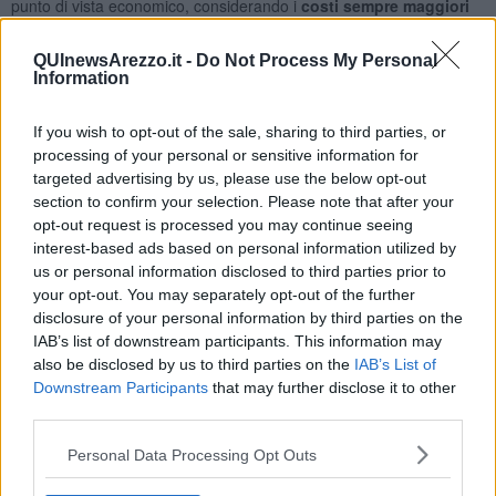
punto di vista economico, considerando i
costi sempre maggiori
dei prezzi dei carburanti
. Stiamo collegando molte parti di città, e
questo tratto rappresenta un'importante maglia di ricucitura della
QUInewsArezzo.it -
Do Not Process My Personal
rete ciclabile cittadina”.
Information
Così l'assessore alla mobilità del Comune di Arezzo, Alessandro
Casi, all'inaugurazione, oggi, del
nuovo tratto di ciclabile del
If you wish to opt-out of the sale, sharing to third parties, or
Vingone,
progetto che il Comune di Arezzo ha realizzato con le
processing of your personal or sensitive information for
risorse previste dal decreto ministeriale dell'agosto 2020 pari a
targeted advertising by us, please use the below opt-out
circa
352mila euro
.
section to confirm your selection. Please note that after your
opt-out request is processed you may continue seeing
interest-based ads based on personal information utilized by
us or personal information disclosed to third parties prior to
Il nuovo tratto di pista ciclabile in sede propria
connette
la pista
your opt-out. You may separately opt-out of the further
ciclopedonale esistente di via Nenni a via Colombo e via Tolomeo,
disclosure of your personal information by third parties on the
passando dalle pertinenze di via del Vingone. Più nel dettaglio, la
IAB’s list of downstream participants. This information may
ciclabile ha origine a nord dal percorso ciclopedonale esistente
also be disclosed by us to third parties on the
IAB’s List of
adiacente a via Nenni da cui si dirama proprio in corrispondenza
Downstream Participants
that may further disclose it to other
dell’attraversamento della stessa strada. Prosegue poi nell'area
third parties.
verde di via Cook e via del Vingone e quindi sul lato nord-ovest di
via Colombo -dove il marciapiede esistente è stato ampliato per
Personal Data Processing Opt Outs
poter ospitare un percorso pedonale affiancato alla pista ciclabile e
infine svoltare in via Tolomeo dove anche qui è stato allargato il