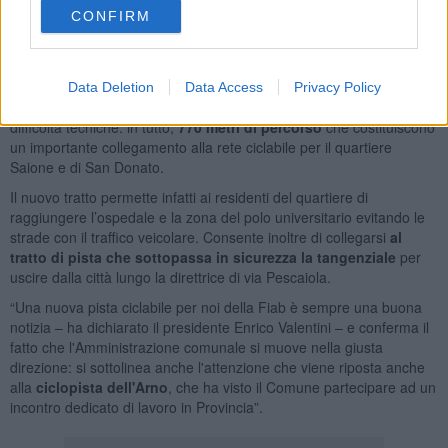
marciapiede esistente per ospitare, affiancati, il percorso pedonale
CONFIRM
e la pista ciclabile. Lungo tutto il tracciato è stato realizzato anche
un
nuovo impianto di illuminazione
dedicata.
Il percorso è stato progettato privilegiando la fattibilità e il rapporto
Data Deletion
Data Access
Privacy Policy
costi/benefici, e la sua realizzazione non ha presentato particolari
difficoltà tecniche: in tutto,
770 metri di percorso
che costituiscono
un importante collegamento alla rete ciclabile per il quartiere
Saione e di San Donato.
Il nuovo tratto permette infatti ai residenti del quartiere di
raggiungere l’ospedale e la zona del polo universitario evitando le
strade con il traffico veicolare. Consente inoltre di collegarsi
al
tratto di pista che sottopassa in sicurezza la tangenziale
per
uscire dalla città lungo la direttrice di via Pescaiola.
“Una nuova pista ciclabile per noi della Fiab è sempre una buona
notizia – ha dichiarato il presidente Enrico Valentini – e conferma il
fatto che l'Amministrazione comunale si muove nella giusta
direzione: si sottolinea anche l'attenzione che viene riposta anche
alla
ciclopista dell'Arno
, che ha visto il Comune partecipare ad un
incontro dedicato di lavoro in Provincia”.