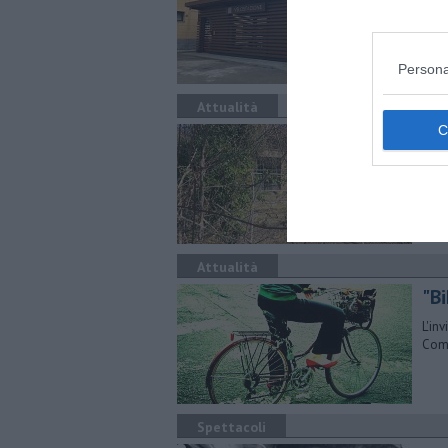
Apre
Disp
Persona
Attualità
Rin
Tram
dell
Attualità
"Bi
L'in
Comu
Spettacoli