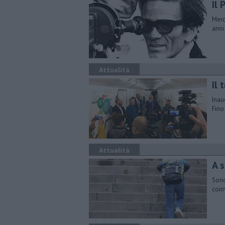
Il 
Merc
anni
Attualità
Il 
Inau
Fino
Attualità
A s
Sono 
coin