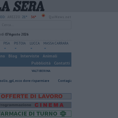
21°
36°
EO:
AREZZO
QuiNews.net
rdì
07 Agosto 2026
PISA
PISTOIA
LUCCA
MASSA CARRARA
ino
Blog
Interviste
Animali
Pubblicità
Contatti
VALTIBERINA
dove risparmiare
Contagiata da legionella, non ce l'ha fatta
Nascos