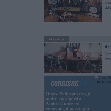
Torn
cicl
Attualità
Al 
Bici
sono
Chiara Pellacani oro, il
padre-giornalista
Paolo: «Cuore ed
emozioni, il pezzo più