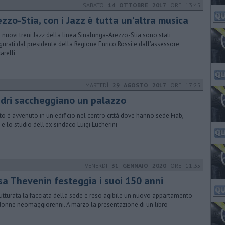
SABATO
14 OTTOBRE 2017
ORE 13:45
zzo-Stia, con i Jazz è tutta un'altra musica
e nuovi treni Jazz della linea Sinalunga-Arezzo-Stia sono stati
gurati dal presidente della Regione Enrico Rossi e dall'assessore
arelli
MARTEDÌ
29 AGOSTO 2017
ORE 17:25
ladri saccheggiano un palazzo
urto è avvenuto in un edificio nel centro città dove hanno sede Fiab,
e e lo studio dell'ex sindaco Luigi Lucherini
VENERDÌ
31 GENNAIO 2020
ORE 11:35
sa Thevenin festeggia i suoi 150 anni
rutturata la facciata della sede e reso agibile un nuovo appartamento
donne neomaggiorenni. A marzo la presentazione di un libro