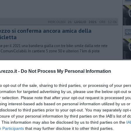
MERCOLEDÌ
21 LUGLIO 2021
ORE 12:06
ezzo si conferma ancora amica della
icletta
e per il 2021 una bandiera gialla con tre bike-smile dalla rete rete
-ComuniCiclabili. In cantiere 5 zone 30 e ulteriori 7 km di piste
VENERDÌ
24 SETTEMBRE 2021
ORE 12:30
ezzo.it -
Do Not Process My Personal Information
iltAr, la mappa di Arezzo per i ciclisti
to opt-out of the sale, sharing to third parties, or processing of your per
etto voluto dall'assessore Casi e realizzato dagli uffici comunali.
e ciclabili, parcheggi e punti di interesse. Totem in 20 scuole cittadine
formation for targeted advertising by us, please use the below opt-out s
r selection. Please note that after your opt-out request is processed y
eing interest-based ads based on personal information utilized by us or
disclosed to third parties prior to your opt-out. You may separately opt-
GIOVEDÌ
17 FEBBRAIO 2022
ORE 15:15
losure of your personal information by third parties on the IAB’s list of
. This information may also be disclosed by us to third parties on the
IA
i al sicuro e al coperto nel nuovo
Participants
that may further disclose it to other third parties.
rcheggio