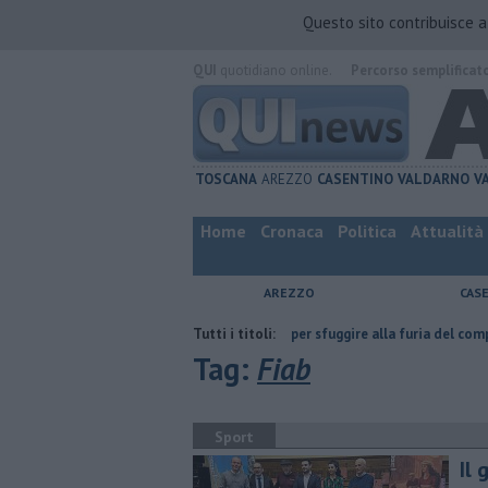
Questo sito contribuisce 
QUI
quotidiano online.
Percorso semplificat
TOSCANA
AREZZO
CASENTINO
VALDARNO
V
Home
Cronaca
Politica
Attualità
AREZZO
CAS
atta
Nascosta in un bar per sfuggire alla furia del compagno
Tutti i titoli:
​Tutt
Tag:
Fiab
Sport
Il