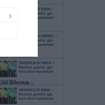
PROVINCIA DI SIENA — ​
Benzina, gasolio, gpl,
ecco dove risparmiare
PROVINCIA DI FIRENZE — ​
Benzina, gasolio, gpl,
ecco dove risparmiare
PROVINCIA DI PRATO — ​
Benzina, gasolio, gpl,
ecco dove risparmiare
PROVINCIA DI SIENA — ​
Benzina, gasolio, gpl,
ecco dove risparmiare