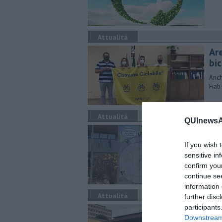
Attualità
Ar
bic
Anch
Fiab
Attualità
QUInewsAr
Mob
If you wish 
Prog
Pist
sensitive in
confirm you
continue se
information 
Attualità
further disc
participants
Bic
Downstream 
pa