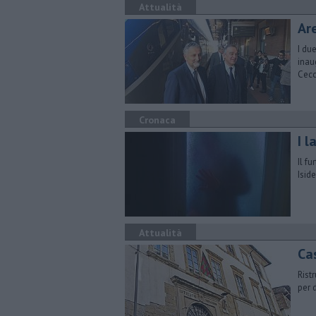
Attualità
Are
I du
inau
Cecc
Cronaca
I 
Il f
Isid
Attualità
Ca
Rist
per 