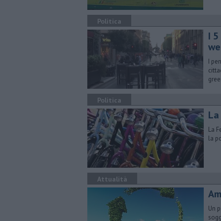
Politica
I 5
we
I pe
citt
gree
Politica
La 
La F
la p
Attualità
Am
Un p
sogg