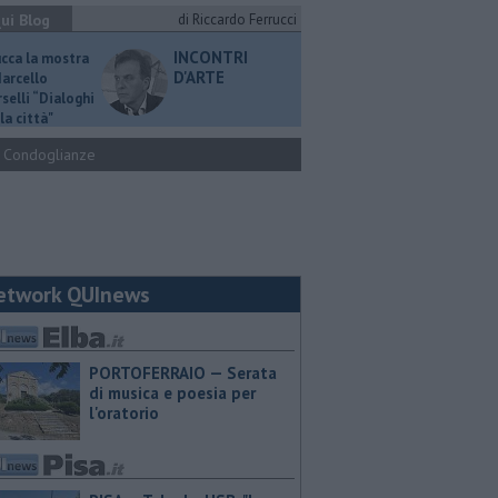
ui Blog
di Riccardo Ferrucci
INCONTRI
ucca la mostra
D'ARTE
Marcello
selli “Dialoghi
la città"
Condoglianze
etwork QUInews
PORTOFERRAIO — Serata
di musica e poesia per
l'oratorio