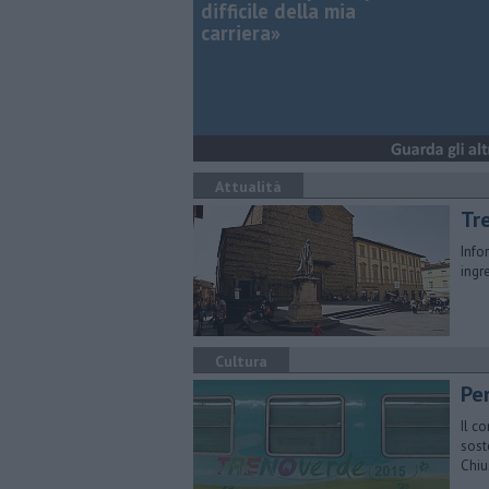
difficile della mia
carriera»
Attualità
Tre
Info
ingr
Cultura
Per
Il c
sost
Chiu