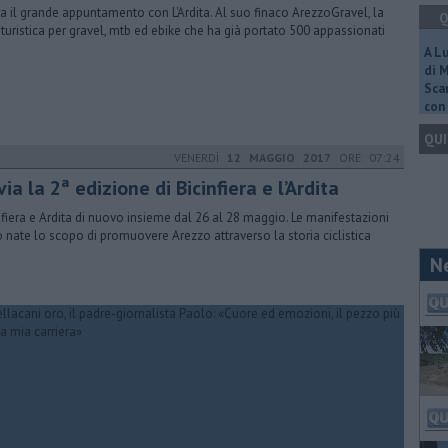
a il grande appuntamento con L'Ardita. Al suo finaco ArezzoGravel, la
Q
oturistica per gravel, mtb ed ebike che ha già portato 500 appassionati
A L
di 
Scar
con 
QUI
VENERDÌ
12 MAGGIO 2017
ORE 07:24
via la 2ª edizione di Bicinfiera e l’Ardita
nfiera e Ardita di nuovo insieme dal 26 al 28 maggio. Le manifestazioni
 nate lo scopo di promuovere Arezzo attraverso la storia ciclistica
N