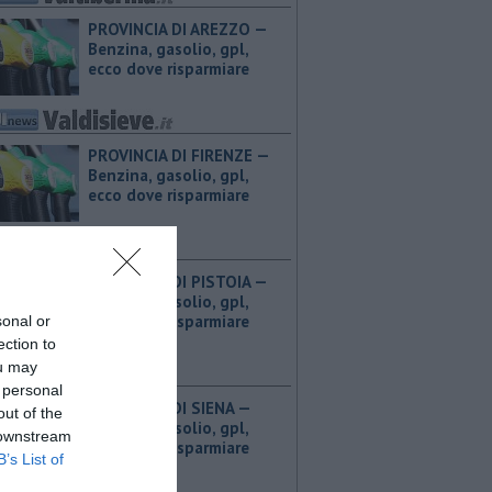
PROVINCIA DI AREZZO — ​
Benzina, gasolio, gpl,
ecco dove risparmiare
PROVINCIA DI FIRENZE — ​
Benzina, gasolio, gpl,
ecco dove risparmiare
PROVINCIA DI PISTOIA — ​
Benzina, gasolio, gpl,
ecco dove risparmiare
sonal or
ection to
ou may
 personal
PROVINCIA DI SIENA — ​
out of the
Benzina, gasolio, gpl,
 downstream
ecco dove risparmiare
B’s List of