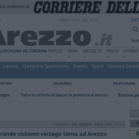
alla audience di
o
Aggiornato alle 18:55
MET
Vene
ALDICHIANA
VALTIBERINA
FIRENZE
SIENA
GROSSETO
PRATO
LIVORNO
Lavoro
Cultura e Spettacolo
Eventi
Sport
Giostra Sarac
ENTINO
VALDARNO
VALDICHIANA
e le offerte di lavoro in provincia di Arezzo
​Benzina, gasolio, gpl, ecco 
VENERDÌ
20 MARZO 2026
ORE 10:10
 grande ciclismo vintage torna ad Arezzo