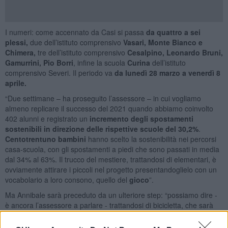
I numeri: come accennato da Casi si passa
da quattro a sei
plessi,
due dell’istituto comprensivo
Vasari, Monte Bianco e
Chimera,
tre dell’istituto comprensivo
Cesalpino, Leonardo Bruni,
Gamurrini, Pio Borri
, infine la scuola
Curina
dell’istituto
comprensivo Severi. Il periodo va
da lunedì 28 marzo a venerdì 8
aprile.
“Due settimane – ha proseguito l’assessore – in cui vogliamo
almeno replicare il successo del 2021 quando abbiamo coinvolto
402 alunni e registrato un
incremento degli spostamenti
sostenibili in direzione delle rispettive scuole del 30,2%
.
Centotrentuno bambini
hanno scelto la sostenibilità nei percorsi
casa-scuola, con gli spostamenti a piedi che sono passati in media
dal 34% al 63%. Il trucco del mestiere, trattandosi di elementari, è
ovviamente attirare i piccoli nel progetto presentandoglielo con un
vocabolario a loro consono, quello del
gioco
”.
Ma Annibale sarà preceduto da un ulteriore step: “possiamo dire -
è ancora l’assessore a parlare - trattandosi di bicicletta, che sarà
come un ottimo compagno di squadra che tira la volata allo
sprinter. Ringrazio innanzitutto la
Fiab
per averlo ideato e collocato