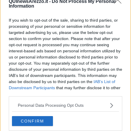
QUInewsArezzo.it -
Do Not Process My Personal
in un momento dell’anno che si presta a un cambio di abitudini: la
Information
prima settimana di primavera. E allora:
tutti a scuola in bici per
ribadire l’importanza di corretti stili di vita, invitando i genitori
If you wish to opt-out of the sale, sharing to third parties, or
a lasciare a casa l’auto”
.
processing of your personal or sensitive information for
Da
lunedì 21
a
venerdì 25 marzo
, Federazione italiana ambiente
targeted advertising by us, please use the below opt-out
e bicicletta organizza percorsi di
p
edibus o bicibus con i genitori
section to confirm your selection. Please note that after your
delle scuole dell’infanzia o con gli alunni delle primarie.
Tutte
opt-out request is processed you may continue seeing
le pedalate saranno illustrate in dettaglio su
andiamoinbici.it
interest-based ads based on personal information utilized by
sezione “Eventi - Manifestazioni”.
us or personal information disclosed to third parties prior to
your opt-out. You may separately opt-out of the further
disclosure of your personal information by third parties on the
IAB’s list of downstream participants. This information may
also be disclosed by us to third parties on the
IAB’s List of
Downstream Participants
that may further disclose it to other
Se vuoi leggere le notizie principali della Toscana iscriviti alla
third parties.
Newsletter QUInews - ToscanaMedia.
Arriva gratis tutti i giorni
alle 20:00 direttamente nella tua casella di posta.
Personal Data Processing Opt Outs
Basta cliccare
QUI
CONFIRM
Fotogallery