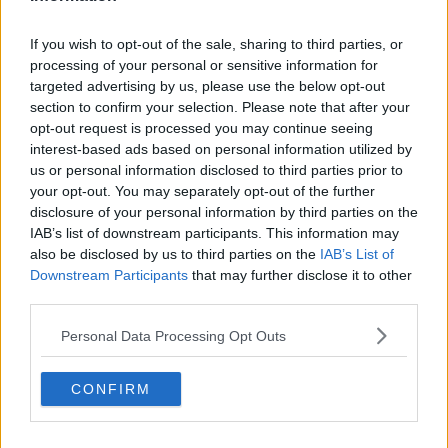
carousel gratuita. Alle 10.30 inizierà un confronto su ambiente ed
energia al quale parteciperanno Roberto Banchetti, Presidente
Estra; Marco Sacchetti, assessore ambiente Comune Arezzo;
If you wish to opt-out of the sale, sharing to third parties, or
Katiuscia Eroe, responsabile energia e clima Legambiente
processing of your personal or sensitive information for
Nazionale; Marco Carletti, responsabile PAES Comune di Arezzo;
targeted advertising by us, please use the below opt-out
Giovanni Cardinali, presidente Fiab e gli studenti dell'istituto tecnico
section to confirm your selection. Please note that after your
Galilei. L'incontro sarà moderata da Chiara Signorini, presidente
opt-out request is processed you may continue seeing
Legambiente. Un confronto finalizzato ad evidenziare le azioni
interest-based ads based on personal information utilized by
avviate nel comune di Arezzo e le prioritò delle associazioni e dei
us or personal information disclosed to third parties prior to
cittadini in tema di ambiente ed energia.
your opt-out. You may separately opt-out of the further
disclosure of your personal information by third parties on the
IAB’s list of downstream participants. This information may
also be disclosed by us to third parties on the
IAB’s List of
Piazza San Jacopo
sarà la grande cucina del Festival in
Downstream Participants
that may further disclose it to other
collaborazione con KitchenAid e Gola Gioconda. Dalle 11 alle 12
third parties.
degustazione dei prodotti tipici locali in collaborazione con
Confcommercio Arezzo e nel pomeriggio gli show cooking di
Personal Data Processing Opt Outs
operatori aretini. Alle 17 Francesco Stilo del ristorante Le Chiavi
d’Oro con “
La vita è bella... quando si mangia bene
”. Alle 18 Luca
CONFIRM
Scoscini del Ristorante Luca e Anna con “
L’Aperitivo di Ugo
”. Alle 19
Simone Fracassi della Macelleria Fracassi con “
Chianina istruzioni
per l’uso
” con Roberto Burroni di Toscobosco. A chiusura Stefano