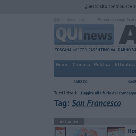
Questo sito contribuisce 
QUI
quotidiano online.
Percorso semplificat
TOSCANA
AREZZO
CASENTINO
VALDARNO
V
Home
Cronaca
Politica
Attualità
AREZZO
CAS
a
Nascosta in un bar per sfuggire alla furia del compagno
Tutti i titoli:
​Tutte le
Tag:
San Francesco
Attualità
Ro