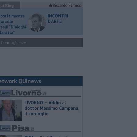
ui Blog
di Riccardo Ferrucci
INCONTRI
ucca la mostra
D'ARTE
Marcello
selli “Dialoghi
la città"
Condoglianze
etwork QUInews
LIVORNO — Addio al
dottor Massimo Campana,
il cordoglio