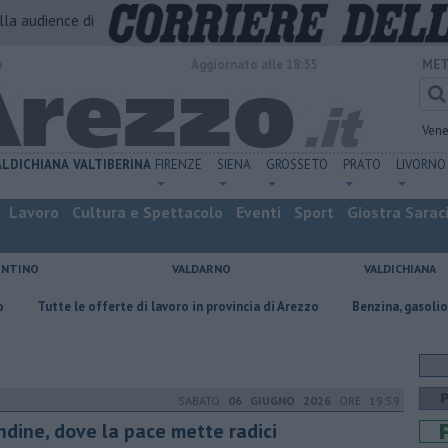
alla audience di
o
Aggiornato alle 18:55
MET
Vene
ALDICHIANA
VALTIBERINA
FIRENZE
SIENA
GROSSETO
PRATO
LIVORNO
Lavoro
Cultura e Spettacolo
Eventi
Sport
Giostra Sarac
ENTINO
VALDARNO
VALDICHIANA
 offerte di lavoro in provincia di Arezzo
​Benzina, gasolio, gpl, ecco dove
SABATO
06 GIUGNO 2026
ORE 19:59
ndine, dove la pace mette radici