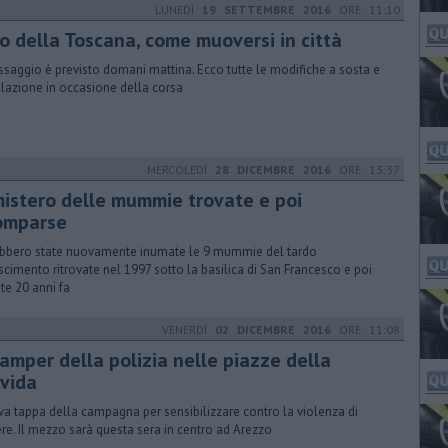
LUNEDÌ
19 SETTEMBRE 2016
ORE 11:10
ro della Toscana, come muoversi in città
assaggio è previsto domani mattina. Ecco tutte le modifiche a sosta e
olazione in occasione della corsa
MERCOLEDÌ
28 DICEMBRE 2016
ORE 13:37
 mistero delle mummie trovate e poi
omparse
bbero state nuovamente inumate le 9 mummie del tardo
scimento ritrovate nel 1997 sotto la basilica di San Francesco e poi
ite 20 anni fa
VENERDÌ
02 DICEMBRE 2016
ORE 11:08
camper della polizia nelle piazze della
vida
a tappa della campagna per sensibilizzare contro la violenza di
re. Il mezzo sarà questa sera in centro ad Arezzo