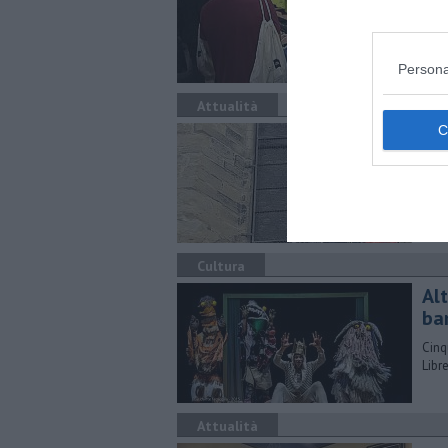
Saba
bian
Persona
Attualità
Pic
Erano
prot
Cultura
Al
ba
Cinq
Libr
Attualità