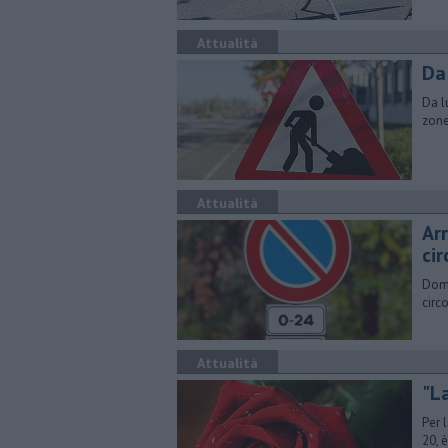
Attualità
Da 
Da l
zone
Attualità
Arr
ci
Dome
circ
Attualità
"La
Per 
20, è