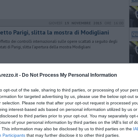
GIOVEDÌ
19 NOVEMBRE 2015
ORE 16:00
etto Parigi, slitta la mostra di Modigliani
effetto dei controlli internazionali sulle opere scattati a seguito degli
tati di Parigi, slitta l'apertura della mostra Modigliani
GIOVEDÌ
28 MAGGIO 2015
ORE 12:27
ezzo.it -
Do Not Process My Personal Information
i in mongolfiera e concerti prima del voto
to opt-out of the sale, sharing to third parties, or processing of your per
 in programma oggi, giovedì 28 maggio e domani, venerdì 29
io, gli ultimi appuntamenti elettorali dei candidati a sindaco di
formation for targeted advertising by us, please use the below opt-out s
zo
r selection. Please note that after your opt-out request is processed y
eing interest-based ads based on personal information utilized by us or
disclosed to third parties prior to your opt-out. You may separately opt-
VENERDÌ
03 LUGLIO 2015
ORE 10:54
losure of your personal information by third parties on the IAB’s list of
. This information may also be disclosed by us to third parties on the
IA
ttima edizione di Shopping sotto le Stelle
Participants
that may further disclose it to other third parties.