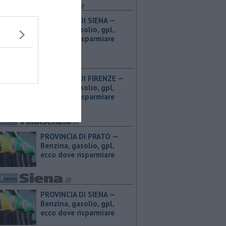
PROVINCIA DI SIENA — ​
Benzina, gasolio, gpl,
ecco dove risparmiare
PROVINCIA DI FIRENZE — ​
Benzina, gasolio, gpl,
ecco dove risparmiare
PROVINCIA DI PRATO — ​
Benzina, gasolio, gpl,
ecco dove risparmiare
PROVINCIA DI SIENA — ​
Benzina, gasolio, gpl,
ecco dove risparmiare