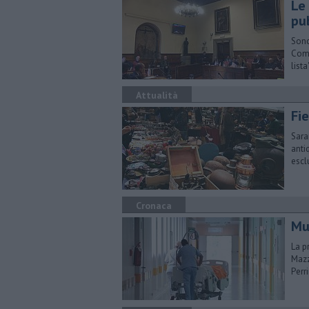
Le 
pub
Sono
Comu
lista
Attualità
Fie
Sara
anti
escl
Cronaca
Mu
La p
Mazz
Perr