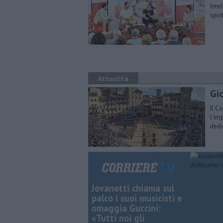
Intel
spir
Attualità
Gio
Il C
l'im
dedi
Jovanotti chiama sul
palco i suoi musicisti e
omaggia Guccini:
«Tutti noi gli