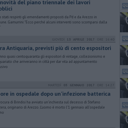
novità del piano triennale dei lavori
blici
 stati respinti gli emendamenti proposti da Pd e da Arezzo in
ne. Gamurrini: "Ecco perché alcuni interventi sono scomparsi dalla
"
GIOVEDÌ
13 APRILE 2017
ORE 16:40
ra Antiquaria, previsti più di cento espositori
nno quasi centoquaranta gli espositori di vintage, collezionismo e
quariato che arriveranno in città per dar vita ad appuntamento
usivo
MARTEDÌ
03 GENNAIO 2017
ORE 14:27
ore in ospedale dopo un'infezione batterica
rocura di Brindisi ha avviato un'inchiesta sul decesso di Stefano
era, originario di Arezzo. L'uomo è morto l'1 gennaio all'ospedale
ino