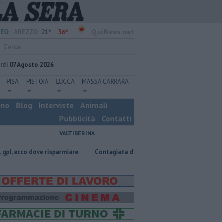
21°
36°
EO:
AREZZO
QuiNews.net
rdì
07 Agosto 2026
PISA
PISTOIA
LUCCA
MASSA CARRARA
ino
Blog
Interviste
Animali
Pubblicità
Contatti
VALTIBERINA
 risparmiare
Contagiata da legionella, non ce l'ha fatta
Nascosta i