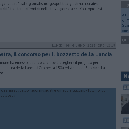
ligenza artificiale, giornalismo, geopolitica, giustizia riparativa,
Q
itualità tra i temi affrontati nella terza giornata del YouTopic Fest
A L
di 
Scar
con 
QUI
LUNEDÌ
08 GIUGNO 2026
ORE 12:19
stra, il concorso per il bozzetto della Lancia
omune ha emesso il bando che dovrà scegliere il progetto per
pugnatura della Lancia d'Oro per la 150a edizione del Saracino. La
ca
N