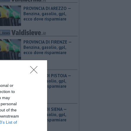
PROVINCIA DI AREZZO — ​
Benzina, gasolio, gpl,
ecco dove risparmiare
PROVINCIA DI FIRENZE — ​
Benzina, gasolio, gpl,
ecco dove risparmiare
PROVINCIA DI PISTOIA — ​
Benzina, gasolio, gpl,
sonal or
ecco dove risparmiare
ection to
ou may
 personal
PROVINCIA DI SIENA — ​
out of the
Benzina, gasolio, gpl,
 downstream
ecco dove risparmiare
B’s List of