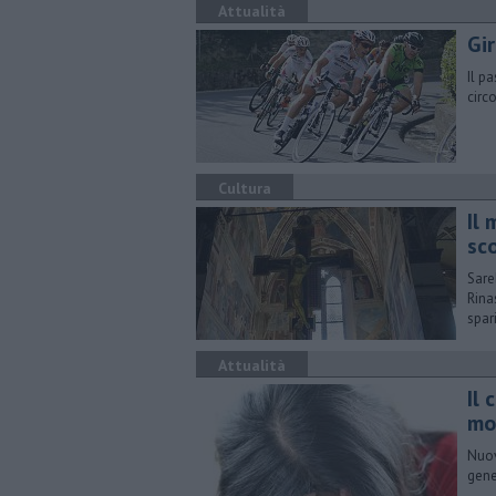
Attualità
Gi
Il p
circ
Cultura
Il
sc
Sare
Rina
spar
Attualità
Il 
mo
Nuov
gene