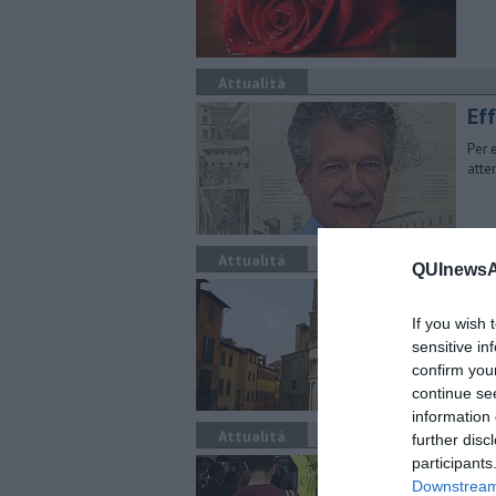
Attualità
Eff
Per 
atten
Attualità
QUInewsAr
Vol
If you wish 
Sono
magg
sensitive in
Arez
confirm you
continue se
information 
Attualità
further disc
participants
Se
Downstream 