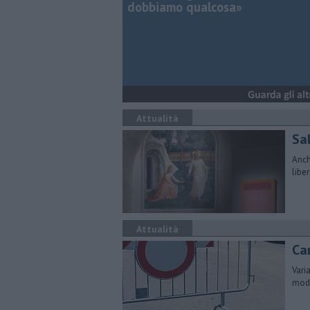
dobbiamo qualcosa»
Attualità
Sa
Anch
libe
Attualità
Cam
Varia
modi