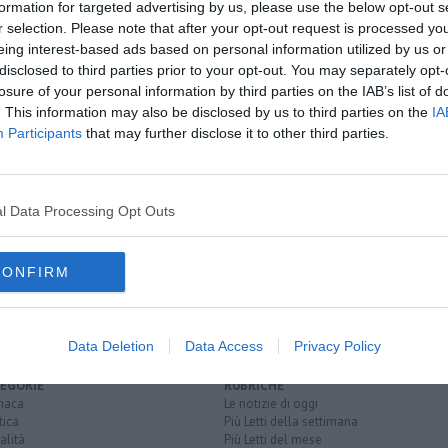
formation for targeted advertising by us, please use the below opt-out s
r selection. Please note that after your opt-out request is processed y
oscana iscriviti alla
Newsletter QUInews - ToscanaMedia.
eing interest-based ads based on personal information utilized by us or
amente nella tua casella di posta.
disclosed to third parties prior to your opt-out. You may separately opt-
losure of your personal information by third parties on the IAB’s list of
. This information may also be disclosed by us to third parties on the
IA
Participants
that may further disclose it to other third parties.
reaming
ri
l Data Processing Opt Outs
 nella Dad
arezzo
CONFIRM
Data Deletion
Data Access
Privacy Policy
EGORIE
RUBRICHE
naca
Le notizie di oggi
tica
Più Letti della settimana
alità
Più Letti del mese