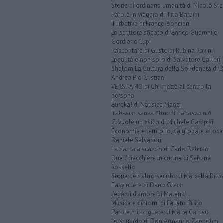
Storie di ordinaria umanità di Nicolò Ste
Parole in viaggio di Tito Barbini
Turbative di Franco Bonciani
Lo scrittore sfigato di Enrico Guerrini e
Gordiano Lupi
Raccontare di Gusto di Rubina Rovini
Legalità e non solo di Salvatore Calleri
Shalom La Cultura della Solidarietà di 
Andrea Pio Cristiani
VERSI-AMO di Chi mette al centro la
persona
Eureka! di Nausica Manzi
Tabasco senza filtro di Tabasco n.6
Ci vuole un fisico di Michele Campisi
Economia e territorio, da globale a loca
Daniele Salvadori
La dama a scacchi di Carlo Belciani
Due chiacchiere in cucina di Sabrina
Rossello
Storie dell'altro secolo di Marcella Bito
Easy ridere di Dario Greco
Legami d'amore di Malena ...
Musica e dintorni di Fausto Pirìto
Parole milonguere di Maria Caruso
Lo sguardo di Don Armando Zappolini