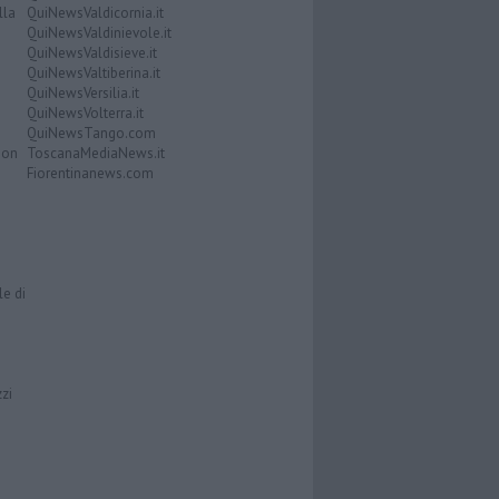
lla
QuiNewsValdicornia.it
QuiNewsValdinievole.it
QuiNewsValdisieve.it
QuiNewsValtiberina.it
QuiNewsVersilia.it
QuiNewsVolterra.it
QuiNewsTango.com
Don
ToscanaMediaNews.it
Fiorentinanews.com
le di
zzi