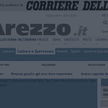
alla audience di
o
Aggiornato alle 18:50
MET
Gio
ALDICHIANA
VALTIBERINA
FIRENZE
SIENA
GROSSETO
PRATO
LIVORNO
Lavoro
Cultura e Spettacolo
Eventi
Sport
Giostra Sarac
ENTINO
VALDARNO
VALDICHIANA
​Benzina, gasolio, gpl, ecco dove risparmiare
Arezzo, capitale dell’oro: 
Gi
op