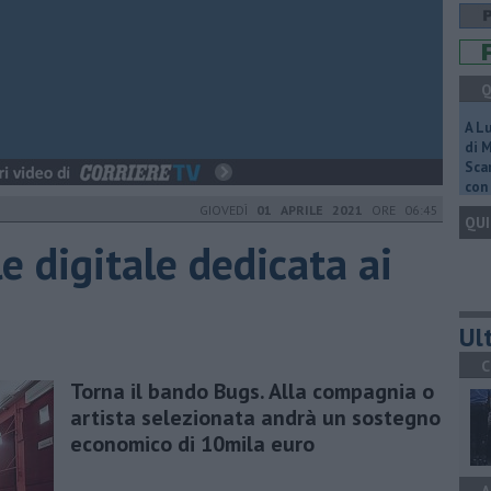
Q
A L
di 
Scar
con 
GIOVEDÌ
01 APRILE 2021
ORE 06:45
QUI
e digitale dedicata ai
Ult
C
Torna il bando Bugs. Alla compagnia o
artista selezionata andrà un sostegno
economico di 10mila euro