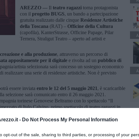
A
AREZZO —
Il
teatro ragazzi
torna protagonista
con il
progetto BUGS
, un bando a partecipazione
gratuita realizzato dalle cinque
Residenze Artistiche
della Toscana
(RAT) –
Officine della Cultura
(capofila), KanterStrasse, Officine Papage, Pilar
A
Ternera, Straligut Teatro – aperto ad artisti e
 creazione e alla produzione
, attraverso un percorso di
ata appositamente per il digitale
e rivolta ad un
pubblico di
agnia/artista selezionata sarà concesso un sostegno economico
A
di realizzare una serie di residenze artistiche. Non è previsto
potrà essere inviata
entro le 12 del 5 maggio 2021
, è scaricarible
ella selezione sarà comunicato entro il 26 maggio 2021.
compagnia torinese Genovese Beltramo con lo spettacolo “Il
mezzato di Italo Calvino, primo spettacolo di teatro ragazzi in
l’ultima edizione del Festival dello Spettatore.
ezzo.it -
Do Not Process My Personal Information
to opt-out of the sale, sharing to third parties, or processing of your per