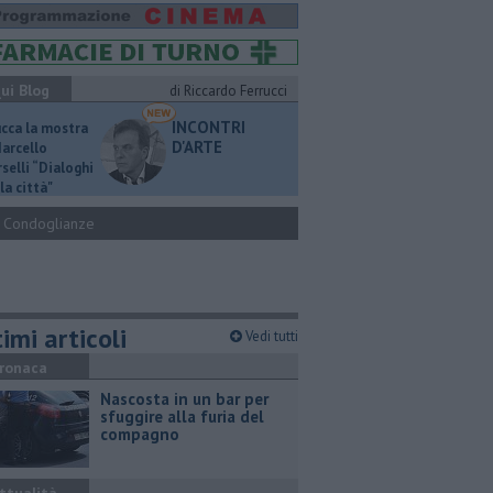
ui Blog
di Riccardo Ferrucci
INCONTRI
ucca la mostra
D'ARTE
Marcello
selli “Dialoghi
la città"
Condoglianze
imi articoli
Vedi tutti
ronaca
Nascosta in un bar per
sfuggire alla furia del
compagno