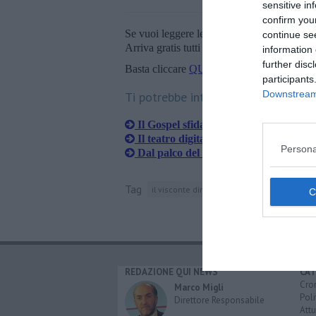
sensitive in
confirm you
Se vuoi leggere le notizie principali della T
continue se
Arriva gratis tutti i giorni alle 20:00 dirett
information 
further disc
Basta cliccare
QUI
participants
Downstream 
Ti potrebbe interessare anche:
Il Gospel sfida il Covid e torna in st
Il teatro digitale conquista gli spettato
Persona
Dal palco del Petrarca il teatro entra
Tag
il visconte dimezzato
italo calvino
italia
REDAZIONE QUI NEWS
CAT
Cro
Marco Migli
Poli
Direttore Responsabile
Attu