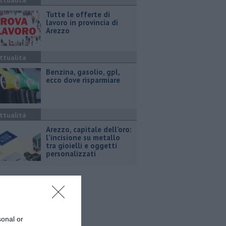
ttualità
​Tutte le offerte di
lavoro in provincia di
Arezzo
ttualità
​Benzina, gasolio, gpl,
ecco dove risparmiare
ttualità
Arezzo, capitale dell’oro:
l’incisione su metallo
tra gioielli e oggetti
personalizzati
sonal or