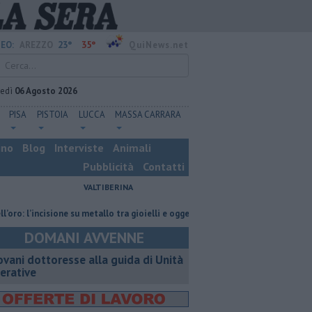
23°
35°
EO:
AREZZO
QuiNews.net
vedì
06 Agosto 2026
PISA
PISTOIA
LUCCA
MASSA CARRARA
ino
Blog
Interviste
Animali
Pubblicità
Contatti
VALTIBERINA
l’incisione su metallo tra gioielli e oggetti personalizzati
Nascosta in u
DOMANI AVVENNE
ovani dottoresse alla guida di Unità
erative