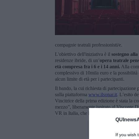
compagnie teatrali professionisti/e.
L'obiettivo dell'iniziativa è il
sostegno alla
residenze ibride, di un’
opera teatrale pens
età compresa fra i 6 e i 14 anni.
Alla comp
complessivo di 10mila euro e la possibilità 
alcun limite di età per i partecipanti.
Il bando, la cui richiesta di partecipazione 
sulla piattaforma
www.ilsonar.it
. L’esito d
Vincitrice della prima edizione è stata la 
mezzo”, liberamente ispirato al Visconte Di
VR in Italia, che ha debuttato ad Arezzo nel
QUInewsAr
If you wish 