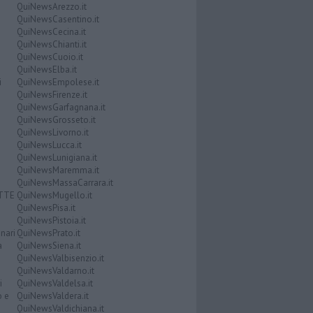
QuiNewsArezzo.it
QuiNewsCasentino.it
QuiNewsCecina.it
QuiNewsChianti.it
QuiNewsCuoio.it
QuiNewsElba.it
i
QuiNewsEmpolese.it
QuiNewsFirenze.it
QuiNewsGarfagnana.it
QuiNewsGrosseto.it
QuiNewsLivorno.it
QuiNewsLucca.it
QuiNewsLunigiana.it
QuiNewsMaremma.it
QuiNewsMassaCarrara.it
ATTE
QuiNewsMugello.it
QuiNewsPisa.it
QuiNewsPistoia.it
nari
QuiNewsPrato.it
a
QuiNewsSiena.it
QuiNewsValbisenzio.it
QuiNewsValdarno.it
i
QuiNewsValdelsa.it
o e
QuiNewsValdera.it
QuiNewsValdichiana.it