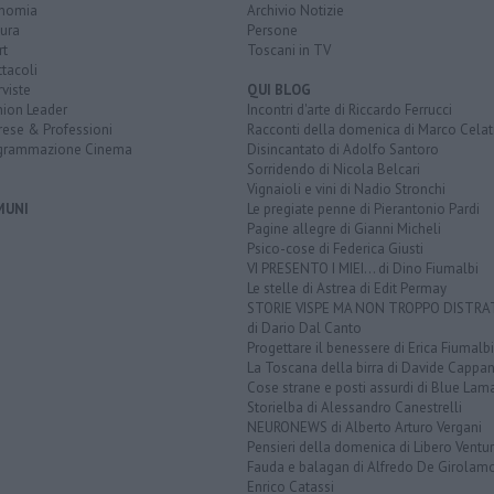
nomia
Archivio Notizie
ura
Persone
rt
Toscani in TV
tacoli
rviste
QUI BLOG
nion Leader
Incontri d'arte di Riccardo Ferrucci
rese & Professioni
Racconti della domenica di Marco Celat
grammazione Cinema
Disincantato di Adolfo Santoro
Sorridendo di Nicola Belcari
Vignaioli e vini di Nadio Stronchi
MUNI
Le pregiate penne di Pierantonio Pardi
Pagine allegre di Gianni Micheli
Psico-cose di Federica Giusti
VI PRESENTO I MIEI... di Dino Fiumalbi
Le stelle di Astrea di Edit Permay
STORIE VISPE MA NON TROPPO DISTR
di Dario Dal Canto
Progettare il benessere di Erica Fiumalbi
La Toscana della birra di Davide Cappan
Cose strane e posti assurdi di Blue Lam
Storielba di Alessandro Canestrelli
NEURONEWS di Alberto Arturo Vergani
Pensieri della domenica di Libero Ventur
Fauda e balagan di Alfredo De Girolam
Enrico Catassi