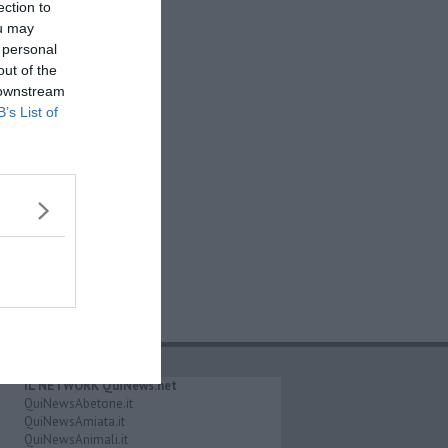
ection to
ou may
 personal
out of the
 downstream
B’s List of
IL NETWORK QuiNews.net
QuiNewsAbetone.it
QuiNewsAmiata.it
QuiNewsAnimali.it