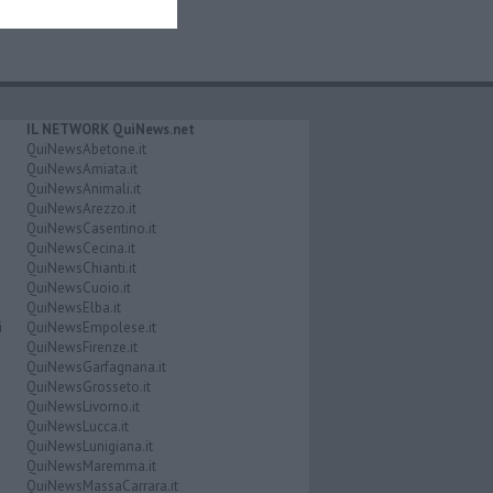
IL NETWORK QuiNews.net
QuiNewsAbetone.it
QuiNewsAmiata.it
QuiNewsAnimali.it
QuiNewsArezzo.it
QuiNewsCasentino.it
QuiNewsCecina.it
QuiNewsChianti.it
QuiNewsCuoio.it
QuiNewsElba.it
i
QuiNewsEmpolese.it
QuiNewsFirenze.it
QuiNewsGarfagnana.it
QuiNewsGrosseto.it
QuiNewsLivorno.it
QuiNewsLucca.it
QuiNewsLunigiana.it
QuiNewsMaremma.it
QuiNewsMassaCarrara.it