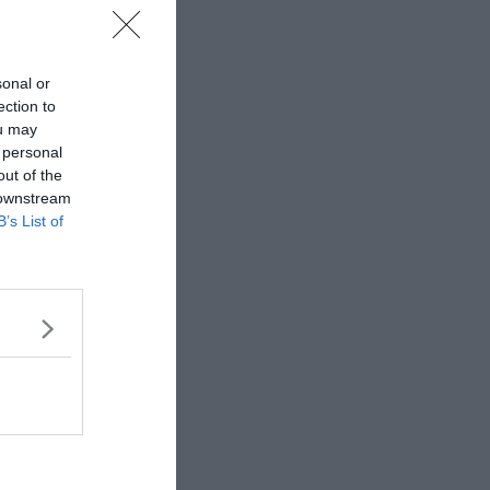
sonal or
ection to
ou may
 personal
out of the
 downstream
B’s List of