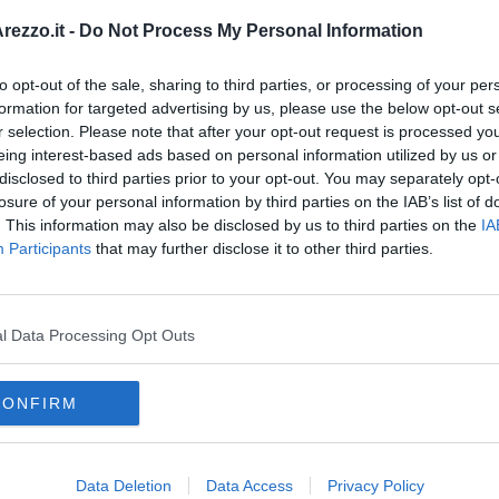
oscana iscriviti alla
Newsletter QUInews - ToscanaMedia.
ezzo.it -
Do Not Process My Personal Information
amente nella tua casella di posta.
to opt-out of the sale, sharing to third parties, or processing of your per
formation for targeted advertising by us, please use the below opt-out s
r selection. Please note that after your opt-out request is processed y
eing interest-based ads based on personal information utilized by us or
l Thevenin
mazione
disclosed to third parties prior to your opt-out. You may separately opt-
Misericordia
losure of your personal information by third parties on the IAB’s list of
. This information may also be disclosed by us to third parties on the
IA
Participants
that may further disclose it to other third parties.
l Data Processing Opt Outs
CONFIRM
Data Deletion
Data Access
Privacy Policy