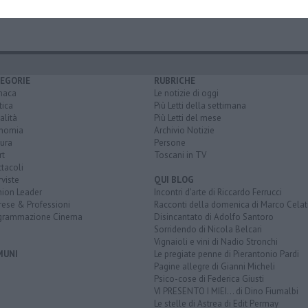
EGORIE
RUBRICHE
naca
Le notizie di oggi
tica
Più Letti della settimana
alità
Più Letti del mese
nomia
Archivio Notizie
ura
Persone
rt
Toscani in TV
tacoli
rviste
QUI BLOG
nion Leader
Incontri d'arte di Riccardo Ferrucci
rese & Professioni
Racconti della domenica di Marco Celat
grammazione Cinema
Disincantato di Adolfo Santoro
Sorridendo di Nicola Belcari
Vignaioli e vini di Nadio Stronchi
MUNI
Le pregiate penne di Pierantonio Pardi
Pagine allegre di Gianni Micheli
Psico-cose di Federica Giusti
VI PRESENTO I MIEI... di Dino Fiumalbi
Le stelle di Astrea di Edit Permay