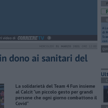
Q
A L
di 
Scar
con 
MERCOLEDÌ
31 MARZO 2021
ORE 12:00
QUI
n dono ai sanitari del
Ult
C
La solidarietà del Team 4 Fun insieme
al Calcit "un piccolo gesto per grandi
persone che ogni giorno combattono il
Covid"