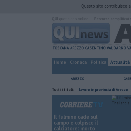
Questo sito contribuisce 
QUI
quotidiano online.
Percorso semplificat
TOSCANA
AREZZO
CASENTINO
VALDARNO
V
Home
Cronaca
Politica
Attualità
AREZZO
CAS
del compagno
​Tutte le offerte di lavoro in provincia di Arezzo
Tutti i titoli:
​Benz
Il fulmine cade sul
campo e colpisce il
calciatore: morto