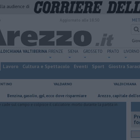
alla audience di
o
Aggiornato alle 18:50
MET
Gio
ALDICHIANA
VALTIBERINA
FIRENZE
SIENA
GROSSETO
PRATO
LIVORNO
Lavoro
Cultura e Spettacolo
Eventi
Sport
Giostra Sarac
ENTINO
VALDARNO
VALDICHIANA
ina, gasolio, gpl, ecco dove risparmiare
Arezzo, capitale dell’oro: l’incis
Pr
fo