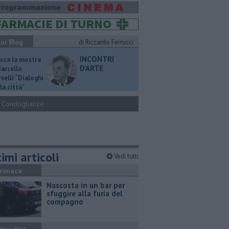
ui Blog
di Riccardo Ferrucci
INCONTRI
ucca la mostra
D'ARTE
Marcello
selli “Dialoghi
la città"
Condoglianze
imi articoli
Vedi tutti
ronaca
Nascosta in un bar per
sfuggire alla furia del
compagno