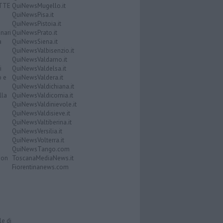
ATTE
QuiNewsMugello.it
QuiNewsPisa.it
QuiNewsPistoia.it
nari
QuiNewsPrato.it
a
QuiNewsSiena.it
QuiNewsValbisenzio.it
QuiNewsValdarno.it
i
QuiNewsValdelsa.it
o e
QuiNewsValdera.it
QuiNewsValdichiana.it
lla
QuiNewsValdicornia.it
QuiNewsValdinievole.it
QuiNewsValdisieve.it
QuiNewsValtiberina.it
QuiNewsVersilia.it
QuiNewsVolterra.it
QuiNewsTango.com
Don
ToscanaMediaNews.it
Fiorentinanews.com
le di