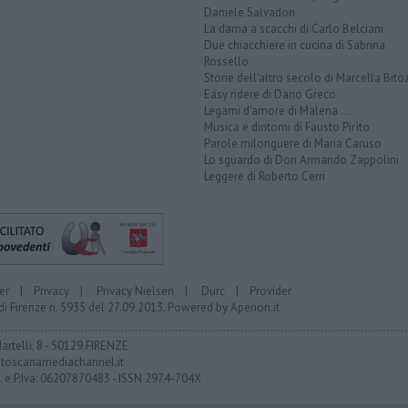
Daniele Salvadori
La dama a scacchi di Carlo Belciani
Due chiacchiere in cucina di Sabrina
Rossello
Storie dell'altro secolo di Marcella Bito
Easy ridere di Dario Greco
Legami d'amore di Malena ...
Musica e dintorni di Fausto Pirìto
Parole milonguere di Maria Caruso
Lo sguardo di Don Armando Zappolini
Leggere di Roberto Cerri
er
|
Privacy
|
Privacy Nielsen
|
Durc
|
Provider
di Firenze n. 5935 del 27.09.2013. Powered by
Aperion.it
Martelli, 8 - 50129 FIRENZE
toscanamediachannel.it
F. e P.Iva: 06207870483 - ISSN 2974-704X