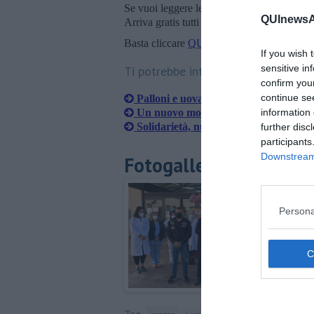
Se vuoi leggere le notizie principali della T
QUInewsAr
Arriva gratis tutti i giorni alle 20:00 dirett
Basta cliccare
QUI
If you wish 
sensitive in
Ti potrebbe interessare anche:
confirm you
continue se
Palloni e uova di Pasqua amaranto a
Un nuovo monitor donato alla Riani
information 
Solidarietà, nuovo automezzo per la 
further disc
participants
Downstream 
Fotogallery
Persona
Tag