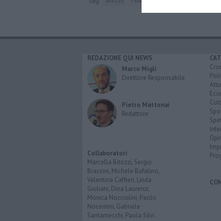
arezzo
i vianella
REDAZIONE QUI NEWS
CAT
Cro
Marco Migli
Poli
Direttore Responsabile
Attu
Eco
Cult
Pietro Mattonai
Spo
Redattore
Spet
Inte
Opi
Imp
Collaboratori
Pro
Marcella Bitozzi, Sergio
Braccini, Michele Bufalino,
Valentina Caffieri, Linda
CO
Giuliani, Dina Laurenzi,
Monica Nocciolini, Paolo
Nocentini, Gabriele
Santarnecchi, Paola Silvi.