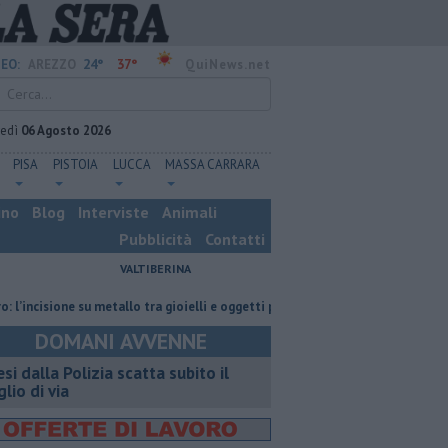
24°
37°
EO:
AREZZO
QuiNews.net
vedì
06 Agosto 2026
PISA
PISTOIA
LUCCA
MASSA CARRARA
ino
Blog
Interviste
Animali
Pubblicità
Contatti
VALTIBERINA
ione su metallo tra gioielli e oggetti personalizzati
Nascosta in un bar 
DOMANI AVVENNE
esi dalla Polizia scatta subito il
glio di via