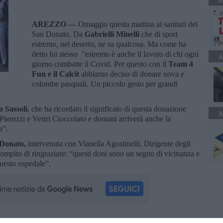
A
AREZZO —
Omaggio questa mattina ai sanitari del
San Donato. Da
Gabrielli Minelli
che di sport
estremo, nel deserto, ne sa qualcosa. Ma come ha
detto lui stesso "estremo è anche il lavoro di chi ogni
A
giorno combatte il Covid. Per questo con il
Team 4
Fun e il Calcit
abbiamo deciso di donare uova e
colombe pasquali. Un piccolo gesto per grandi
o Sassoli
, che ha ricordato il significato di questa donazione
A
i Pierozzi e Vestri Cioccolato e domani arriverà anche la
a”.
 Donato,
intervenuta con Vianella Agostinelli, Dirigente degli
 compito di ringraziare: “questi doni sono un segno di vicinanza e
uesto ospedale”.