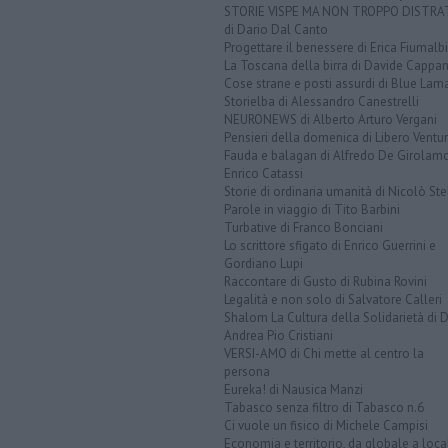
STORIE VISPE MA NON TROPPO DISTR
di Dario Dal Canto
Progettare il benessere di Erica Fiumalbi
La Toscana della birra di Davide Cappan
Cose strane e posti assurdi di Blue Lam
Storielba di Alessandro Canestrelli
NEURONEWS di Alberto Arturo Vergani
Pensieri della domenica di Libero Ventur
Fauda e balagan di Alfredo De Girolam
Enrico Catassi
Storie di ordinaria umanità di Nicolò Ste
Parole in viaggio di Tito Barbini
Turbative di Franco Bonciani
Lo scrittore sfigato di Enrico Guerrini e
Gordiano Lupi
Raccontare di Gusto di Rubina Rovini
Legalità e non solo di Salvatore Calleri
Shalom La Cultura della Solidarietà di 
Andrea Pio Cristiani
VERSI-AMO di Chi mette al centro la
persona
Eureka! di Nausica Manzi
Tabasco senza filtro di Tabasco n.6
Ci vuole un fisico di Michele Campisi
Economia e territorio, da globale a loca