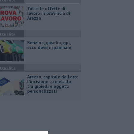
ttualità
​Tutte le offerte di
lavoro in provincia di
Arezzo
ttualità
​Benzina, gasolio, gpl,
ecco dove risparmiare
ttualità
Arezzo, capitale dell’oro:
l’incisione su metallo
tra gioielli e oggetti
personalizzati