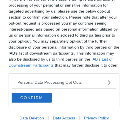
senza dubbio una delle più gravi forme di violazione dei diritti umani
processing of your personal or sensitive information for
basata sul genere. Continuiamo su questa strada,
lavorando a
targeted advertising by us, please use the below opt-out
campagne di informazione e sensibilizzazione
, per una
section to confirm your selection. Please note that after your
consapevolezza sempre maggiore e più diffusa di questo fenomeno
opt-out request is processed you may continue seeing
inaccettabile e per favorirne l’emersione e il contrasto
”.
interest-based ads based on personal information utilized by
Queste le parole dell’assessore alle pari opportunità Giovanna
us or personal information disclosed to third parties prior to
Carlettini rispetto alla decisione presa dalla Giunta Ghinelli
your opt-out. You may separately opt-out of the further
di avviare una serie di azioni volte a
far conoscere il 1522,
disclosure of your personal information by third parties on the
numero dedicato alle vittime di violenza
, con l’attivazione di una
IAB’s list of downstream participants. This information may
campagna a sostegno del suo utilizzo al fine di raggiungere più
also be disclosed by us to third parties on the
IAB’s List of
donne possibile. Il numero di pubblica utilità verrà pubblicato
sul
Downstream Participants
that may further disclose it to other
sito del Comune di Arezzo
e verrà inoltre chiesto agli enti privati e
third parties.
pubblici, oltre che alle attività commerciali del territorio, di attivarsi
riportando sui loro scontrini fiscali e/o nel loro sito la frase “Se sei
Personal Data Processing Opt Outs
vittima di violenza chiama1522”.
CONFIRM
Il
numero verde
1522
, previsto dall’art. 12 della legge
23 aprile
2009, n. 38 (“misure urgenti in materia di sicurezza pubblica e di
Data Deletion
Data Access
Privacy Policy
contrasto alla violenza sessuale, nonché in tema di atti