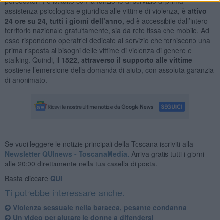
persecutori") e istituito con la funzione di servizio di prima
assistenza psicologica e giuridica alle vittime di violenza
,
è
attivo
24 ore su 24, tutti i giorni dell’anno,
ed è accessibile dall’intero
territorio nazionale gratuitamente, sia da rete fissa che mobile. Ad
esso rispondono operatrici dedicate al servizio che forniscono una
prima risposta ai bisogni delle vittime di violenza di genere e
stalking. Quindi, il
1522, attraverso il supporto alle vittime
,
sostiene l’emersione della domanda di aiuto, con assoluta garanzia
di anonimato.
Se vuoi leggere le notizie principali della Toscana iscriviti alla
Newsletter QUInews - ToscanaMedia.
Arriva gratis tutti i giorni
alle 20:00 direttamente nella tua casella di posta.
Basta cliccare
QUI
Ti potrebbe interessare anche:
Violenza sessuale nella baracca, pesante condanna
Un video per aiutare le donne a difendersi