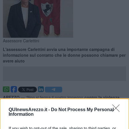
Assessore Carlettini
L'assessore Carlettini avvia una importante campagna di
informazione sul contatto che le donne possono chiamare per
avere aiuto
AREZZO —
“Non si ferma il nostro impegno
contro la violenza
sulle donne
. L’anno appena trascorso ha visto il Comune di
Arezzo protagonista di questa
vera a propria lotta contro abusi e
QUInewsArezzo.it -
Do Not Process My Personal
Information
ignoranza
, con l’organizzazione di una serie di eventi culminati nel
mese di novembre in un programma ricco di incontri ed eventi, con
lo scopo principale di
tenere alta l’attenzione
su questa che è
If you wish to opt-out of the sale, sharing to third parties, or