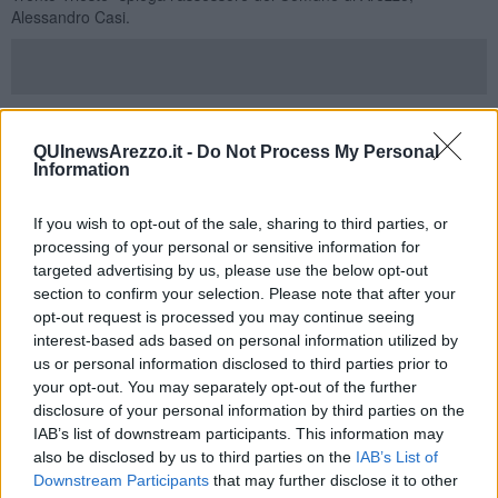
Alessandro Casi.
"Risistemati inoltre i vialetti dell’area verde adiacente la chiesa di
Santa Croce con l’installazione di nuovi arredi, la sistemazione dei
QUInewsArezzo.it -
Do Not Process My Personal
muretti e la piantumazione di nuovi arbusti" termina Casi illustrando
Information
così un intervento di riqualificazione per una zona centrale della
città e con indubbio valore storico.
If you wish to opt-out of the sale, sharing to third parties, or
processing of your personal or sensitive information for
targeted advertising by us, please use the below opt-out
section to confirm your selection. Please note that after your
opt-out request is processed you may continue seeing
interest-based ads based on personal information utilized by
us or personal information disclosed to third parties prior to
your opt-out. You may separately opt-out of the further
disclosure of your personal information by third parties on the
IAB’s list of downstream participants. This information may
also be disclosed by us to third parties on the
IAB’s List of
Downstream Participants
that may further disclose it to other