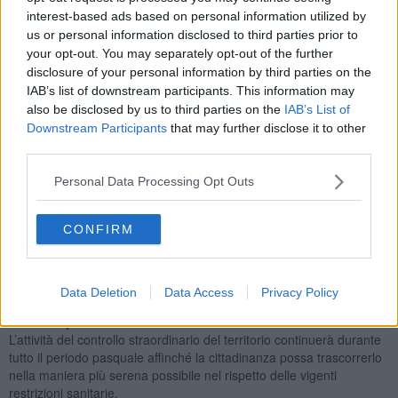
interest-based ads based on personal information utilized by
us or personal information disclosed to third parties prior to
your opt-out. You may separately opt-out of the further
Sono state
identificate e controllate 103 persone e 35
disclosure of your personal information by third parties on the
automezzi,
effettuate 10 perquisizioni e contestate 4 infrazioni
IAB’s list of downstream participants. This information may
al Codice della Strada. In totale sono state
denunciate all’Autorità
also be disclosed by us to third parties on the
IAB’s List of
Giudiziaria 15 persone.
Downstream Participants
that may further disclose it to other
third parties.
Di questi, un
25enne aretino è stato trovato in possesso di 15
grammi di marijuana
custoditi all'interno della propria macchina e
Personal Data Processing Opt Outs
di ulteriori 20 grammi nascosti a casa.
Il controllo nelle zone Saione e Campo di Marte ha portato al
deferimento di 5 stranieri
risultati essere sottoposti al Foglio di
CONFIRM
Via Obbligatorio dal Comune di Arezzo per 3 anni e di altri 2 perché
irregolarmente presenti sul territorio italiano.
Nell'ambito del controllo del rispetto della normativa anti Covid,
Data Deletion
Data Access
Privacy Policy
specie tra i più giovani, sono state
elevate 18 contravvenzioni e 5
denunce per ubriachezza molesta.
L’attività del controllo straordinario del territorio continuerà durante
tutto il periodo pasquale affinché la cittadinanza possa trascorrerlo
nella maniera più serena possibile nel rispetto delle vigenti
restrizioni sanitarie.