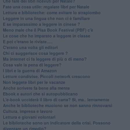
​Che fare dei libri ricevuti per Natale?
​Fate una cosa utile: regalate libri per Natale
​Lettura e biblioteche: come evitare lo strapiombo
Leggere in una lingua che non ci è familiare
​E se imparassimo a leggere in cinese ?
​Meno male che il Pisa Book Festival (PBF) c'è
​Le cose che ho imparato a leggere in classe
​E poi c'erano le riviste.....
​C'erano una volta gli editori
​Chi ci suggerisce cosa leggere ?
​Ma internet ci fa leggere di più o di meno?
​Cosa vale la pena di leggere?
I libri e la guerra di Amazon
​Letture condivise. Piccoli network crescono
​Non leggete libri per le vacanze
​Anche scrivere fa bene alla mente
​Ebook e autori che si autopubblicano
​L'e-book ucciderà il libro di carta? Sì, ma.. lentamente
​Anche le biblioteche muoiono se non sanno rinnovarsi
​Cultura, impresa e lavoro
​Lettura e giovani volontari
​Le biblioteche sono un indicatore della crisi. Possono
diventare un rimedio?