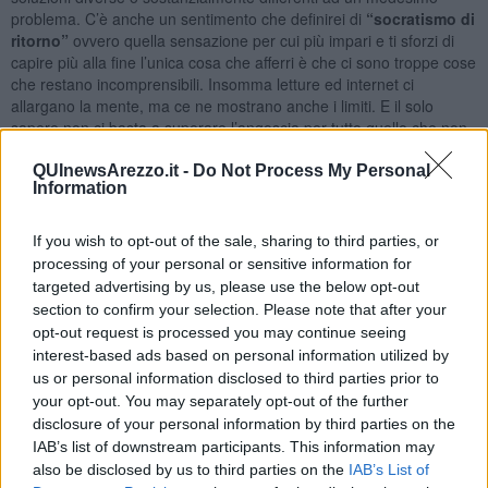
problema. C’è anche un sentimento che definirei di
“socratismo di
ritorno”
ovvero quella sensazione per cui più impari e ti sforzi di
capire più alla fine l’unica cosa che afferri è che ci sono troppe cose
che restano incomprensibili. Insomma letture ed internet ci
allargano la mente, ma ce ne mostrano anche i limiti. E il solo
sapere non ci basta a superare l’angoscia per tutto quello che non
sappiamo e questo a volte ci paralizza e ci scoraggia. Quindi ci
sono anche ragioni accettabili che spingono una parte dell’opinione
QUInewsArezzo.it -
Do Not Process My Personal
Information
pubblica a delegare ad altri le soluzioni da adottare e le tattiche per
raggiungere compromessi tra opinioni diverse. Trascuro invece le
motivazioni meno generose, che probabilmente hanno un certo
If you wish to opt-out of the sale, sharing to third parties, or
peso nell’ingrossare le fila dei disaffezionati e dei menefreghisti.
processing of your personal or sensitive information for
targeted advertising by us, please use the below opt-out
Ma quello che mi risulta più fastidioso è che molti affidino le
section to confirm your selection. Please note that after your
soluzioni dei problemi collettivi a gruppi o leader che non sembrano
affatto meritare la fiducia dei cittadini e che propongono soluzioni in
opt-out request is processed you may continue seeing
base a ragionamenti emotivi.
Di pancia.
Insomma non trovo niente
interest-based ads based on personal information utilized by
di male nel delegare altri a scegliere per noi, ma nel momento in
us or personal information disclosed to third parties prior to
cui deleghiamo abbiamo l’obbligo morale di selezionare i soggetti
your opt-out. You may separately opt-out of the further
migliori (e anche qui buone letture e informazioni non mancano per
disclosure of your personal information by third parties on the
effettuare scelte corrette). Allora come è possibile che ci sia ancora
IAB’s list of downstream participants. This information may
spazio per soluzioni “spazzatura” e per “idee e personaggi
also be disclosed by us to third parties on the
IAB’s List of
paccottiglia”?