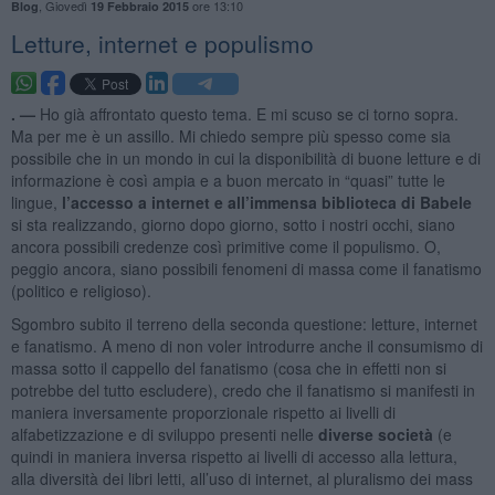
,
Giovedì
ore 13:10
Blog
19 Febbraio 2015
Letture, internet e populismo
. —
Ho già affrontato questo tema. E mi scuso se ci torno sopra.
Ma per me è un assillo. Mi chiedo sempre più spesso come sia
possibile che in un mondo in cui la disponibilità di buone letture e di
informazione è così ampia e a buon mercato in “quasi” tutte le
lingue,
l’accesso a internet e all’immensa biblioteca di Babele
si sta realizzando, giorno dopo giorno, sotto i nostri occhi, siano
ancora possibili credenze così primitive come il populismo. O,
peggio ancora, siano possibili fenomeni di massa come il fanatismo
(politico e religioso).
Sgombro subito il terreno della seconda questione: letture, internet
e fanatismo. A meno di non voler introdurre anche il consumismo di
massa sotto il cappello del fanatismo (cosa che in effetti non si
potrebbe del tutto escludere), credo che il fanatismo si manifesti in
maniera inversamente proporzionale rispetto ai livelli di
alfabetizzazione e di sviluppo presenti nelle
diverse società
(e
quindi in maniera inversa rispetto ai livelli di accesso alla lettura,
alla diversità dei libri letti, all’uso di internet, al pluralismo dei mass