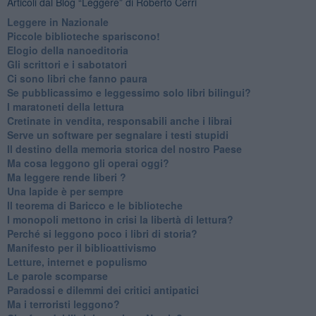
Articoli dal Blog “Leggere” di Roberto Cerri
​Leggere in Nazionale
​Piccole biblioteche spariscono!
​Elogio della nanoeditoria
Gli scrittori e i sabotatori
Ci sono libri che fanno paura
Se pubblicassimo e leggessimo solo libri bilingui?
I maratoneti della lettura
Cretinate in vendita, responsabili anche i librai
Serve un software per segnalare i testi stupidi
​Il destino della memoria storica del nostro Paese
Ma cosa leggono gli operai oggi?
Ma leggere rende liberi ?
​Una lapide è per sempre
Il teorema di Baricco e le biblioteche
I monopoli mettono in crisi la libertà di lettura?
​Perché si leggono poco i libri di storia?
​Manifesto per il biblioattivismo
Letture, internet e populismo
​Le parole scomparse
​Paradossi e dilemmi dei critici antipatici
Ma i terroristi leggono?