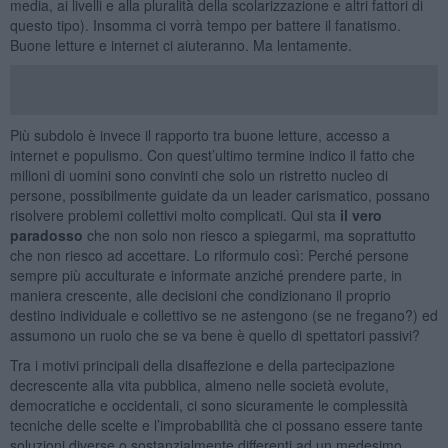
media, ai livelli e alla pluralità della scolarizzazione e altri fattori di
questo tipo). Insomma ci vorrà tempo per battere il fanatismo.
Buone letture e internet ci aiuteranno. Ma lentamente.
Più subdolo è invece il rapporto tra buone letture, accesso a
internet e populismo. Con quest’ultimo termine indico il fatto che
milioni di uomini sono convinti che solo un ristretto nucleo di
persone, possibilmente guidate da un leader carismatico, possano
risolvere problemi collettivi molto complicati. Qui sta
il vero
paradosso
che non solo non riesco a spiegarmi, ma soprattutto
che non riesco ad accettare. Lo riformulo così: Perché persone
sempre più acculturate e informate anziché prendere parte, in
maniera crescente, alle decisioni che condizionano il proprio
destino individuale e collettivo se ne astengono (se ne fregano?) ed
assumono un ruolo che se va bene è quello di spettatori passivi?
Tra i motivi principali della disaffezione e della partecipazione
decrescente alla vita pubblica, almeno nelle società evolute,
democratiche e occidentali, ci sono sicuramente le complessità
tecniche delle scelte e l’improbabilità che ci possano essere tante
soluzioni diverse o sostanzialmente differenti ad un medesimo