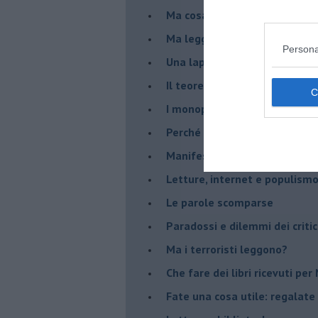
Ma cosa leggono gli operai o
Ma leggere rende liberi ?
Persona
​Una lapide è per sempre
Il teorema di Baricco e le bib
I monopoli mettono in crisi la
​Perché si leggono poco i libri 
​Manifesto per il biblioattivi
Letture, internet e populism
​Le parole scomparse
​Paradossi e dilemmi dei critic
Ma i terroristi leggono?
​Che fare dei libri ricevuti pe
​Fate una cosa utile: regalate 