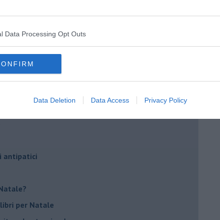
ggi?
l Data Processing Opt Outs
lioteche
CONFIRM
 libertà di lettura?
di storia?
Data Deletion
Data Access
Privacy Policy
smo
o
i antipatici
r Natale?
libri per Natale