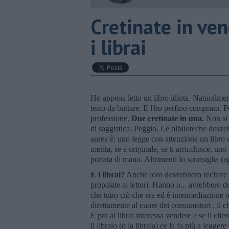
Cretinate in ven
i librai
Ho appena letto un libro idiota. Naturalment
testo da buttare. E l'ho perfino comprato. Pe
professione.
Due cretinate in una.
Non si 
di saggistica. Peggio. Le biblioteche dovreb
aurea è: uno legge con attenzione un libro 
merita, se è originale, se ti arricchisce, uno
portata di mano. Altrimenti lo sconsiglia (ag
E i librai?
Anche loro dovrebbero recitare 
propalate ai lettori. Hanno o... avrebbero de
che tutto ciò che era ed è intermediazione 
direttamente al cuore dei consumatori , il ch
E poi ai librai interessa vendere e se il cl
il libraio (o la libraia) ce la fa più a legger