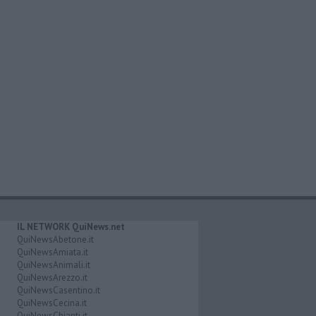
IL NETWORK QuiNews.net
QuiNewsAbetone.it
QuiNewsAmiata.it
QuiNewsAnimali.it
QuiNewsArezzo.it
QuiNewsCasentino.it
QuiNewsCecina.it
QuiNewsChianti.it