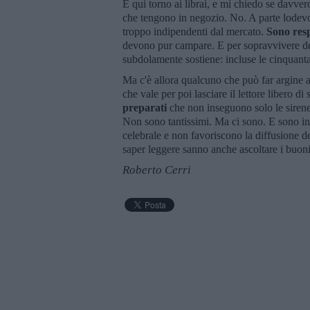
E qui torno ai librai, e mi chiedo se davvero
che tengono in negozio. No. A parte lodevo
troppo indipendenti dal mercato.
Sono resp
devono pur campare. E per sopravvivere dev
subdolamente sostiene: incluse le cinquanta 
Ma c'è allora qualcuno che può far argine a 
che vale per poi lasciare il lettore libero di
preparati
che non inseguono solo le sirene d
Non sono tantissimi. Ma ci sono. E sono in 
celebrale e non favoriscono la diffusione del
saper leggere sanno anche ascoltare i buon
Roberto Cerri