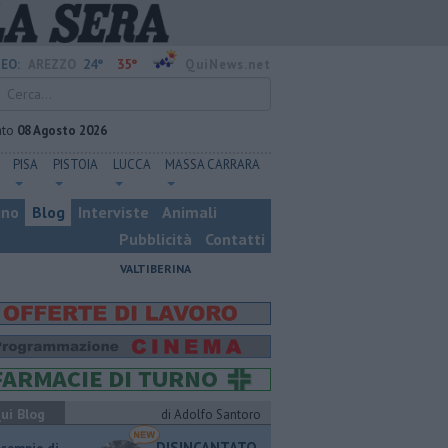
24°
35°
EO:
AREZZO
QuiNews.net
ato
08 Agosto 2026
PISA
PISTOIA
LUCCA
MASSA CARRARA
ino
Blog
Interviste
Animali
Pubblicità
Contatti
VALTIBERINA
ui Blog
di Adolfo Santoro
DISINCANTATO