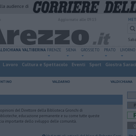
alla audience di
o
Aggiornato alle 09:15
MET
Sab
ALDICHIANA
VALTIBERINA
FIRENZE
SIENA
GROSSETO
PRATO
LIVORNO
Lavoro
Cultura e Spettacolo
Eventi
Sport
Giostra Sarac
ENTINO
VALDARNO
VALDICHIANA
pinioni del Direttore della Biblioteca Gronchi di
, biblioteche, educazione permanente e su come tutte queste
cia importante dello sviluppo delle comunità.
Q