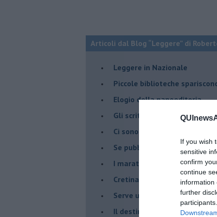
Articoli dal Blog “Leggere” di Robert
​Leggere in Nazionale
​Piccole biblioteche spariscon
​Elogio della nanoeditoria
Gli scrittori e i sabotatori
QUInewsAr
Ci sono libri che fanno paura
If you wish 
Se pubblicassimo e leggessimo
sensitive in
confirm you
I maratoneti della lettura
continue se
Cretinate in vendita, responsab
information 
further disc
Serve un software per segnala
participants
​Il destino della memoria sto
Downstream 