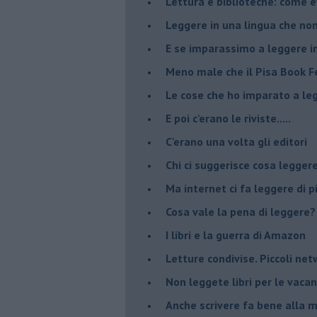
​Lettura e biblioteche: come 
Leggere in una lingua che non
​E se imparassimo a leggere i
​Meno male che il Pisa Book Fe
​Le cose che ho imparato a le
​E poi c'erano le riviste.....
​C'erano una volta gli editori
​Chi ci suggerisce cosa legger
​Ma internet ci fa leggere di 
​Cosa vale la pena di leggere?
I libri e la guerra di Amazon
​Letture condivise. Piccoli ne
​Non leggete libri per le vaca
​Anche scrivere fa bene alla 