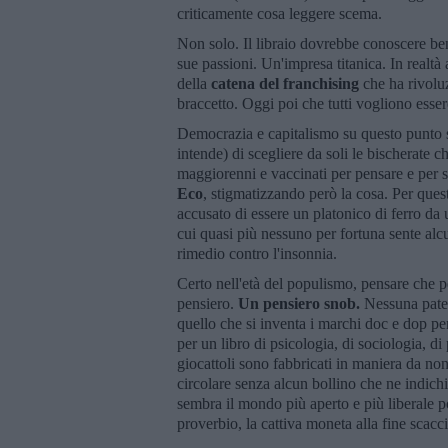
criticamente cosa leggere scema.
Non solo. Il libraio dovrebbe conoscere bene
sue passioni. Un'impresa titanica. In realt
della
catena del franchising
che ha rivolu
braccetto. Oggi poi che tutti vogliono essere
Democrazia e capitalismo su questo punto si
intende) di scegliere da soli le bischerate 
maggiorenni e vaccinati per pensare e per 
Eco
, stigmatizzando però la cosa. Per ques
accusato di essere un platonico di ferro da 
cui quasi più nessuno per fortuna sente al
rimedio contro l'insonnia.
Certo nell'età del populismo, pensare che p
pensiero.
Un pensiero snob.
Nessuna paten
quello che si inventa i marchi doc e dop per
per un libro di psicologia, di sociologia, di
giocattoli sono fabbricati in maniera da non
circolare senza alcun bollino che ne indichi 
sembra il mondo più aperto e più liberale p
proverbio, la cattiva moneta alla fine scacc