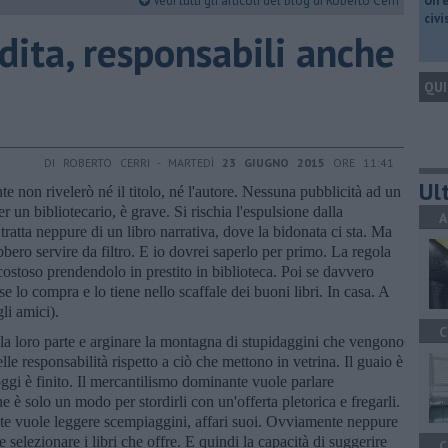
Vedi tutti gli articoli del blog di Roberto Cerri
​Un 
civ
dita, responsabili anche
QUI
DI ROBERTO CERRI - MARTEDÌ
23 GIUGNO 2015
ORE 11:41
Ult
e non rivelerò né il titolo, né l'autore. Nessuna pubblicità ad un
r un bibliotecario, è grave. Si rischia l'espulsione dalla
A
tratta neppure di un libro narrativa, dove la bidonata ci sta. Ma
bero servire da filtro. E io dovrei saperlo per primo. La regola
costoso prendendolo in prestito in biblioteca. Poi se davvero
 se lo compra e lo tiene nello scaffale dei buoni libri. In casa. A
li amici).
C
la loro parte e arginare la montagna di stupidaggini che vengono
lle responsabilità rispetto a ciò che mettono in vetrina. Il guaio è
oggi è finito. Il mercantilismo dominante vuole parlare
e è solo un modo per stordirli con un'offerta pletorica e fregarli.
iente vuole leggere scempiaggini, affari suoi. Ovviamente neppure
e e selezionare i libri che offre. E quindi la capacità di suggerire
C