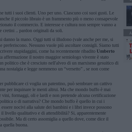
 tutti i suoi clienti. Uno per uno. Ciascuno coi suoi gusti. Le
à anche il piccolo libraio è un frammento più o meno consapevole
zionato il commercio. E interesse e cultura non sempre vanno a
 cretini .. pardon originali da soli.
A
 danno la mano. Oggi tutti si illudono (vale anche per me, si
che preferiscono. Nessuno vuole più ascoltare consigli. Siamo tutti
scrivere stupidaggini, come ha recentemente ribadito
Umberto
ta affermazione il nostro maggior semiologo vivente è stato
un politico che è cresciuto nell'alveo di un marxismo gesuitico di
cuna nostalgia e legge nemmeno un “versetto” , se non come
er pubblicare ci voglia un patentino, può sembrare un cattivo
te per inquinare le menti altrui. Ma che mondo buffo è mai
 vini, formaggi, oli e lardi e non pretende alcuna certificazione
 politica o di narrativa? Che mondo buffo è quello in cui i
 essere nocivi alla salute dei bambini e i libri invece possono
il livello qualitativo e di attendibilità? Si, apparentemente
ossibile. Ma di certo assomiglia a quello dove, come dice il
ia quella buona.