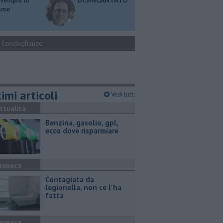
esempio di
ismo
Condoglianze
imi articoli
Vedi tutti
ttualità
​Benzina, gasolio, gpl,
ecco dove risparmiare
ronaca
Contagiata da
legionella, non ce l'ha
fatta
ronaca