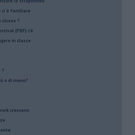
evitare lo strapiombo
 ci è familiare
n cinese ?
stival (PBF) c'è
ggere in classe
e ?
più o di meno?
twork crescono
nze
mente