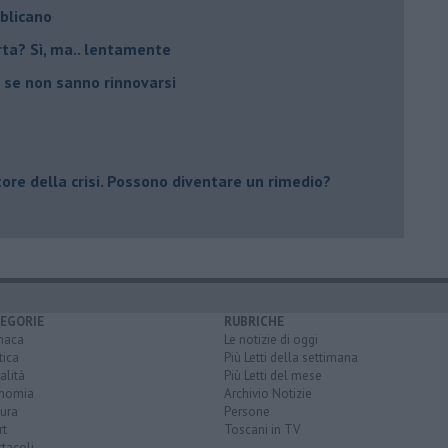
bblicano
carta? Sì, ma.. lentamente
 se non sanno rinnovarsi
tore della crisi. Possono diventare un rimedio?
EGORIE
RUBRICHE
naca
Le notizie di oggi
tica
Più Letti della settimana
alità
Più Letti del mese
nomia
Archivio Notizie
ura
Persone
rt
Toscani in TV
tacoli