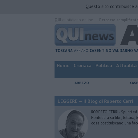
Questo sito contribuisce 
QUI
quotidiano online.
Percorso semplificat
TOSCANA
AREZZO
CASENTINO
VALDARNO
V
Home
Cronaca
Politica
Attualità
AREZZO
CAS
LEGGERE — il Blog di Roberto Cerri
ROBERTO CERRI - Spunti ed o
Pontedera su libri, lettura
cose costituiscano una fac