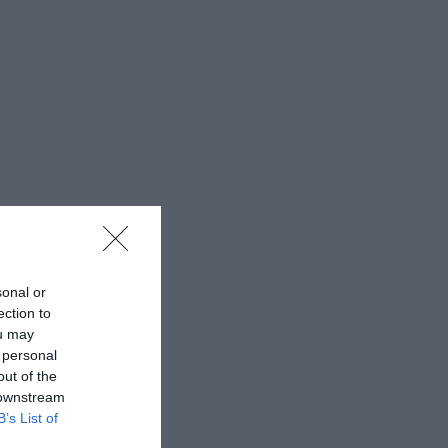
sonal or
ection to
ou may
 personal
out of the
 downstream
B’s List of