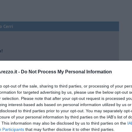
o Cerri
o!
ezzo.it -
Do Not Process My Personal Information
to opt-out of the sale, sharing to third parties, or processing of your per
 solo libri bilingui?
formation for targeted advertising by us, please use the below opt-out s
r selection. Please note that after your opt-out request is processed y
eing interest-based ads based on personal information utilized by us or
ili anche i librai
disclosed to third parties prior to your opt-out. You may separately opt-
losure of your personal information by third parties on the IAB’s list of
re i testi stupidi
. This information may also be disclosed by us to third parties on the
IA
rica del nostro Paese
Participants
that may further disclose it to other third parties.