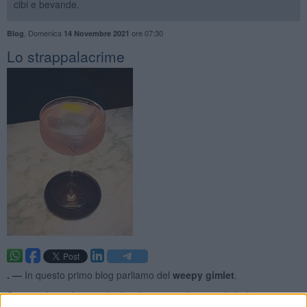
cibi e bevande.
,
Domenica
ore 07:30
Blog
14 Novembre 2021
Lo strappalacrime
. —
In questo primo blog parliamo del
weepy gimlet
.
Si tratta di un classico drink, a base gin e lime cordial, che e'stato