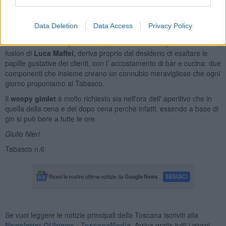
lime fresco con certe percentuali di peso tra zucchero e succo di
lime. I cordial non sono altro che premix alcolici o analcolici con
Data Deletion
Data Access
Privacy Policy
parte dolce, essenza e succhi freschi o alcool.
La scelta di creare questo drink, abbinandone il sapore alla cucina
fusion di
Luca Maffei
, deriva proprio dal desiderio di esaltare le
papille gustative dei clienti, con l’ accostamento di bar e cucina: due
componenti che insieme creano un connubio meraviglioso che ogni
giorno proponiamo al Tabasco.
Il
weepy gimlet
è molto richiesto sia nell'ora dell' aperitivo che in
quella della cena e del dopo cena perchè infatti, essendo a base di
gin si può bere a tutte le ore.
Giulio Nieri
Tabasco n.6
Se vuoi leggere le notizie principali della Toscana iscriviti alla
Newsletter QUInews - ToscanaMedia.
Arriva gratis tutti i giorni