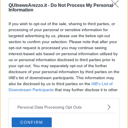
creato proprio nell'intento di rispecchiare quello che e' il Tabasco
QUInewsArezzo.it -
Do Not Process My Personal
restaurant
Information
If you wish to opt-out of the sale, sharing to third parties, or
processing of your personal or sensitive information for
Ho scelto di nominare ironicamente il drink "weepy", il cui significato
targeted advertising by us, please use the below opt-out
dall'inglese è "strappalacrime", per un motivo ben preciso: durante
section to confirm your selection. Please note that after your
la preparazione del drink ho fatto uso di cipolline rosse di Tropea,
opt-out request is processed you may continue seeing
cotte a bassa temperatura in sottovuoto.
interest-based ads based on personal information utilized by
Come riconoscere una
cipollina
rossa
di Tropea
? E’ quella con la
us or personal information disclosed to third parties prior to
forma a uovo con un colore bianco all’interno e un involucro rosso.
your opt-out. You may separately opt-out of the further
Il gin
consigliato per la preparazione del gimlet è il navy strenght,
disclosure of your personal information by third parties on the
un gin dalle forti caratteristiche alcoliche perché essendo shakerato
IAB’s list of downstream participants. This information may
è un drink che richiede molta diluizione quindi ha bisogno di un gin
also be disclosed by us to third parties on the
IAB’s List of
molto intenso. sul weepy ho utilizzato invece un london dry gin
Downstream Participants
that may further disclose it to other
perché essendo più secco e leggermente meno alcolico enfatizza
third parties.
maggiormente il sapore della cipolla di tropea.
Personal Data Processing Opt Outs
Il lime cordial
è una preparazione home made che richiede
l’ultilizzo di un roner per cuocere a bassa temperatura bucce di lime
e zucchero, facendo così uno zucchero aromatizzato chiamato oleo
CONFIRM
saccharum solido che successivamente viene sciolto con succo di