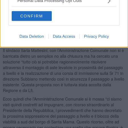
Personal Data Processing Opt Outs
sicurezza pubblica sarebbero rilevanti per vari motivi - ha aggiunto
ancora il sindaco - i mezzi di soccorso non sarebbero in grado di
raggiungere tempestivamente le abitazioni dei residenti in caso di
CONFIRM
emergenza rischiando di rimanere bloccati nel borgo; la strada
angusta e la mancanza di un’area di manovra renderebbero
complicata qualsiasi situazione di emergenza e in caso di una
veloce evacuazione dell’area (allagamento, incendi ...) i residenti
Data Deletion
Data Access
Privacy Policy
rischierebbero di trovarsi bloccati nel borgo.
Il sindaco Ilaria Mattesini, con l’Amministrazione Comunale non si è
barricata dietro un semplice no alla chiusura ma ha cercato una
soluzione “tutto ciò si potrebbe ragionevolmente risolvere
attraverso il montaggio di aste levatoie in prossimità del passaggio
a livello e la realizzazione di una corsia di immissione sulla Sr 71 in
direzione Subbiano mettendo così in sicurezza il passaggio a livello
esistente. Questa proposta non è tuttavia stata accolta dalla
Regione e da Lfi.
Ecco quindi che l’Amministrazione Comunale si è mossa "ci siamo
visti quindi costretti ad impugnare, con ricorso straordinario al
Presidente della Repubblica, i provvedimenti che hanno decretato
la prossima soppressione del passaggio a livello e il blocco della
viabilità a sud del borgo di Santa Mama. Questo ricorso, oltre ad
essere necessario per contestare una scelta che appare illogica, è