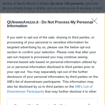
storico di Santa Mama è abitato
da circa 120 persone
, percorso
da una strada lunga e stretta, con un unico punto di accesso a nord
e una uscita a sud che si immette nella strada Sr 71 attraverso un
passaggio a livello privo di sbarre.
QUInewsArezzo.it -
Do Not Process My Personal
Information
If you wish to opt-out of the sale, sharing to third parties, or
“Il Comune di Subbiano ha sempre evidenziato alla Regione
processing of your personal or sensitive information for
Toscana la necessità di un’uscita a sud del borgo storico - ha
targeted advertising by us, please use the below opt-out
affermato ancora il primo cittadino di Subbiano. - La Regione, che
section to confirm your selection. Please note that after your
sembrava aver accolto favorevolmente le legittime richieste
dell’Amministrazione comunale, ha infine deciso di
sopprimere il
opt-out request is processed you may continue seeing
suddetto passaggio
a livello, senza aver previsto alcun progetto
interest-based ads based on personal information utilized by
idoneo a risolvere la grave problematica, eccetto un sottopasso che
us or personal information disclosed to third parties prior to
sarebbe stato realizzato con una pendenza non normativamente
your opt-out. You may separately opt-out of the further
corretta e che, in caso di emergenze, avrebbe rappresentato un
disclosure of your personal information by third parties on the
ulteriore elemento di pericolo per la popolazione”.
IAB’s list of downstream participants. This information may
also be disclosed by us to third parties on the
IAB’s List of
La Regione Toscana ha ora comunicato al Comune che i lavori per
Downstream Participants
that may further disclose it to other
la costruzione del muro per la soppressione del passaggio a livello
third parties.
avranno inizio a luglio prossimo. “Più volte abbiamo ribadito che, in
caso di chiusura del passaggio a livello, i rischi in termini di