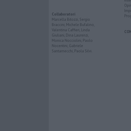
Inte
Opi
Imp
Collaboratori
Pro
Marcella Bitozzi, Sergio
Braccini, Michele Bufalino,
Valentina Caffieri, Linda
CO
Giuliani, Dina Laurenzi,
Monica Nocciolini, Paolo
Nocentini, Gabriele
Santarnecchi, Paola Silvi.