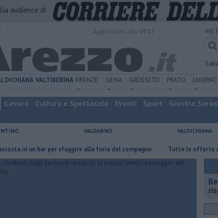
alla audience di
o
Aggiornato alle 09:15
MET
Sab
ALDICHIANA
VALTIBERINA
FIRENZE
SIENA
GROSSETO
PRATO
LIVORNO
Lavoro
Cultura e Spettacolo
Eventi
Sport
Giostra Sarac
ENTINO
VALDARNO
VALDICHIANA
 un bar per sfuggire alla furia del compagno
​Tutte le offerte di lavoro
​B
ri