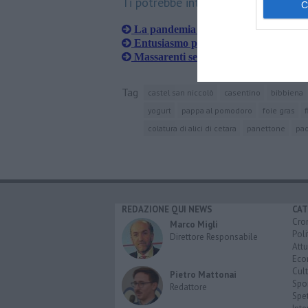
Ti potrebbe interessare anche:
La pandemia alla Casa Pia raccontat
Entusiasmo per il ritorno del Mercati
Massarenti seconda miglior Lady Chef
Tag
castel san niccolò
casentino
bibbiena
yogurt
pappa al pomodoro
foie gras
colatura di alici di cetara
panettone
pao
REDAZIONE QUI NEWS
CAT
Cro
Marco Migli
Poli
Direttore Responsabile
Attu
Eco
Cult
Pietro Mattonai
Spo
Redattore
Spet