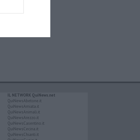
IL NETWORK QuiNews.net
QuiNewsAbetone.it
QuiNewsAmiata.it
QuiNewsAnimali.it
QuiNewsArezzo.it
QuiNewsCasentino.it
QuiNewsCecina.it
QuiNewsChianti.it