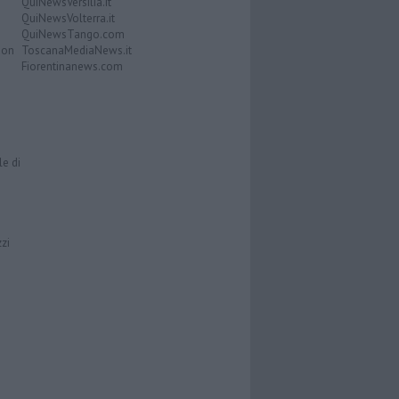
QuiNewsVersilia.it
QuiNewsVolterra.it
QuiNewsTango.com
Don
ToscanaMediaNews.it
Fiorentinanews.com
le di
zzi