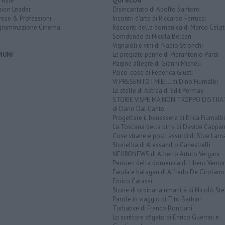
rviste
QUI BLOG
nion Leader
Disincantato di Adolfo Santoro
rese & Professioni
Incontri d'arte di Riccardo Ferrucci
grammazione Cinema
Racconti della domenica di Marco Celat
Sorridendo di Nicola Belcari
Vignaioli e vini di Nadio Stronchi
MUNI
Le pregiate penne di Pierantonio Pardi
Pagine allegre di Gianni Micheli
Psico-cose di Federica Giusti
VI PRESENTO I MIEI... di Dino Fiumalbi
Le stelle di Astrea di Edit Permay
STORIE VISPE MA NON TROPPO DISTR
di Dario Dal Canto
Progettare il benessere di Erica Fiumalbi
La Toscana della birra di Davide Cappan
Cose strane e posti assurdi di Blue Lam
Storielba di Alessandro Canestrelli
NEURONEWS di Alberto Arturo Vergani
Pensieri della domenica di Libero Ventur
Fauda e balagan di Alfredo De Girolam
Enrico Catassi
Storie di ordinaria umanità di Nicolò Ste
Parole in viaggio di Tito Barbini
Turbative di Franco Bonciani
Lo scrittore sfigato di Enrico Guerrini e