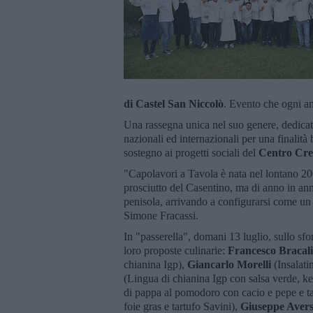
di Castel San Niccolò
. Evento che ogni an
Una rassegna unica nel suo genere, dedicat
nazionali ed internazionali per una finalità 
sostegno ai progetti sociali del
Centro Crea
"Capolavori a Tavola è nata nel lontano 2
prosciutto del Casentino, ma di anno in ann
penisola, arrivando a configurarsi come un v
Simone Fracassi.
In "passerella", domani 13 luglio, sullo sf
loro proposte culinarie:
Francesco Bracali
chianina Igp),
Giancarlo Morelli
(Insalati
(Lingua di chianina Igp con salsa verde, k
di pappa al pomodoro con cacio e pepe e ta
foie gras e tartufo Savini),
Giuseppe Aver