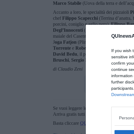
Marco Stabile
(Uova della terra e dell’acq
Accanto a loro, le specialità dei pizzaioli
Pi
chef
Filippo Scapecchi
(Terrina d’anatra, 
porcini, coniglio e aglio nero),
Filippo Ba
Degl’Innocenti
(Polpette di chianina Igp),
maiale del Casentino affumicato e marinato
QUInewsAr
J
oga Fatjon
(Plin di lingua e salsa verde),
Torrente
e
Roberto Panizza
che insieme f
If you wish 
David Bedu
, il panettone di
Giuseppe Pe
sensitive in
Bruschi
,
Sergio Dondoli
e
Claudio Caval
confirm you
di Claudio Zeni
continue se
information 
further disc
participants
Downstream 
Se vuoi leggere le notizie principali della T
Arriva gratis tutti i giorni alle 20:00 dirett
Persona
Basta cliccare
QUI