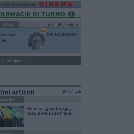
ui Blog
di Adolfo Santoro
DISINCANTATO
esempio di
ismo
Condoglianze
imi articoli
Vedi tutti
ttualità
​Benzina, gasolio, gpl,
ecco dove risparmiare