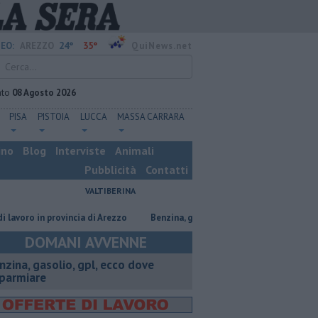
24°
35°
EO:
AREZZO
QuiNews.net
ato
08 Agosto 2026
PISA
PISTOIA
LUCCA
MASSA CARRARA
ino
Blog
Interviste
Animali
Pubblicità
Contatti
VALTIBERINA
 in provincia di Arezzo
​Benzina, gasolio, gpl, ecco dove risparmiare
DOMANI AVVENNE
enzina, gasolio, gpl, ecco dove
sparmiare