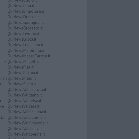
QuiNewsCuoio.it
QuiNewsElba.it
QuiNewsEmpolese.it
i
QuiNewsFirenze.it
QuiNewsGarfagnana.it
QuiNewsGrosseto.it
QuiNewsLivorno.it
QuiNewsLucca.it
QuiNewsLunigiana.it
QuiNewsMaremma.it
QuiNewsMassaCarrara.it
ATTE
QuiNewsMugello.it
QuiNewsPisa.it
QuiNewsPistoia.it
nari
QuiNewsPrato.it
a
QuiNewsSiena.it
QuiNewsValbisenzio.it
QuiNewsValdarno.it
i
QuiNewsValdelsa.it
o e
QuiNewsValdera.it
QuiNewsValdichiana.it
lla
QuiNewsValdicornia.it
QuiNewsValdinievole.it
QuiNewsValdisieve.it
QuiNewsValtiberina.it