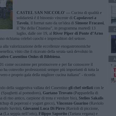
C
CASTEL SAN NICCOLO' —
Cucina di qualità e
solidarietà è il binomio vincente di
Capolavori a
Tavola
, il format nato da un'idea di
Simone Fracassi
,
il ''Re della Chianina", in programma martedì 13
C
luglio, dalle ore 19, al
River Piper di Ponte d’Arno
no richiama celebri cuochi e imprenditori del settore.
a alla valorizzazione delle eccellenze enogastronomiche
benefica, visto che il ricavato della serata sarà devoluto in
tivo Casentino Onlus di Bibbiena
.
A
001 come occasione per promuovere e per far conoscere il
o ha coinvolto professionisti sempre più importanti di tutta la
ero e proprio gala della migliore cucina italiana" - ricorda
ondo della suggestiva vallata del Casentino
gli chef stellati
con le
(Spaghetti al pomodoro),
Gaetano Trovato
(Pappardella di
na di riso antico, carpione di trota e verdure bio),
Stelios Sakalis
etchup di peperoni e yogurt greco),
Vincenzo Guarino
(Raviolo
rtufo Savini),
Giovanni Luca Di Pirro
(Ravioli di piccione,
sa
(La seppia nell’orto),
Filippo Saporito
(Tartara vegana) e