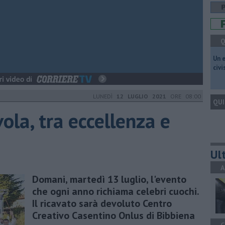
Q
​Un 
civ
LUNEDÌ
12 LUGLIO 2021
ORE 08:00
QUI
ola, tra eccellenza e
Ult
A
Domani, martedì 13 luglio, l'evento
che ogni anno richiama celebri cuochi.
Il ricavato sarà devoluto Centro
Creativo Casentino Onlus di Bibbiena