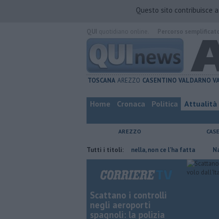
Questo sito contribuisce 
QUI
quotidiano online.
Percorso semplificat
TOSCANA
AREZZO
CASENTINO
VALDARNO
V
Home
Cronaca
Politica
Attualità
AREZZO
CAS
risparmiare
Contagiata da legionella, non ce l'ha fatta
Tutti i titoli:
Nascosta in
Scattano i controlli
negli aeroporti
spagnoli: la polizia