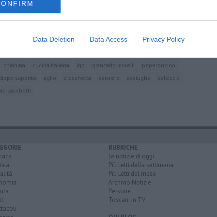
CONFIRM
a in una mostra
no del Calcit
Data Deletion
Data Access
Privacy Policy
 italiana
chianina
cucina italiana
igp
giancarlo morelli
peperoncino
filippo saporito
aglio
crocchetta
zenzero
acciughe
salsiccia
lo sacchetti
EGORIE
RUBRICHE
naca
Le notizie di oggi
tica
Più Letti della settimana
alità
Più Letti del mese
nomia
Archivio Notizie
ura
Persone
rt
Toscani in TV
tacoli