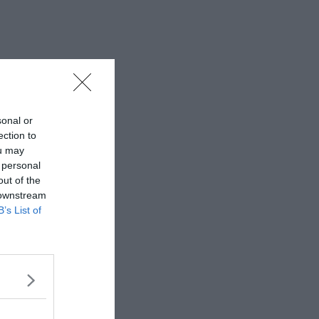
sonal or
ection to
ou may
 personal
out of the
 downstream
B’s List of