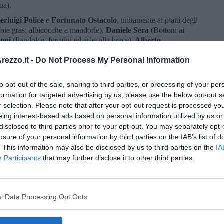
ua).
erluigi Police
e
Fortunato Ostacolo
, unitamente ai piatti degli
foie gras, albicocche e mandorle),
Daniele Sera
(Bottoni ai
roni
(Pandolce, fegatini ed erbe alla brace),
Alberto
Andrea Perini
(Ricordo d’infanzia),
Paolo Teverini
(Filetto di
),
Emanuele Vallini
(Crocchetta di vitello, curry e zenzero),
ezzo.it -
Do Not Process My Personal Information
Maria Probst
(Acciughe grigliate con salsicce),
Pasquale
aranno gli gnocchi al pesto con colatura d’alici. E poi i pani di
to opt-out of the sale, sharing to third parties, or processing of your per
pe
, le Pesche di Prato di
Paolo Sacchetti
e i gelati di
Palmiro
formation for targeted advertising by us, please use the below opt-out s
iere.
r selection. Please note that after your opt-out request is processed y
eing interest-based ads based on personal information utilized by us or
disclosed to third parties prior to your opt-out. You may separately opt-
losure of your personal information by third parties on the IAB’s list of
. This information may also be disclosed by us to third parties on the
IA
Participants
that may further disclose it to other third parties.
oscana iscriviti alla
Newsletter QUInews - ToscanaMedia.
amente nella tua casella di posta.
l Data Processing Opt Outs