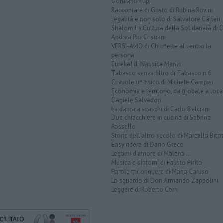
Gordiano Lupi
Raccontare di Gusto di Rubina Rovini
Legalità e non solo di Salvatore Calleri
Shalom La Cultura della Solidarietà di 
Andrea Pio Cristiani
VERSI-AMO di Chi mette al centro la
persona
Eureka! di Nausica Manzi
Tabasco senza filtro di Tabasco n.6
Ci vuole un fisico di Michele Campisi
Economia e territorio, da globale a loca
Daniele Salvadori
La dama a scacchi di Carlo Belciani
Due chiacchiere in cucina di Sabrina
Rossello
Storie dell'altro secolo di Marcella Bito
Easy ridere di Dario Greco
Legami d'amore di Malena ...
Musica e dintorni di Fausto Pirìto
Parole milonguere di Maria Caruso
Lo sguardo di Don Armando Zappolini
Leggere di Roberto Cerri