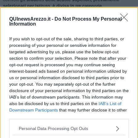
selezionati per istituto, è divisa in tre categorie
.
Per la Toscana sono risultati ai primi posti delle graduatorie per la
categoria A, rivolta gli studenti del primo biennio:
Daniele Santanni
QUInewsArezzo.it -
Do Not Process My Personal
(Liceo Duca D’Aosta di Pistoia), Dario Papi (
2B dell’Istituto
Information
Buzzi di Prato
) ed al terzo posto
Lorenzo Baronti
(Liceo Duca
D’Aosta di Pistoia
).
If you wish to opt-out of the sale, sharing to third parties, or
Per la categoria B, rivolta agli studenti del
secondo triennio degli
processing of your personal or sensitive information for
istituti “non specializzati in chimica”,
al primo posto,
targeted advertising by us, please use the below opt-out
ripetendo il risultato dell’anno precedente, si è confermato
section to confirm your selection. Please note that after your
Francesco Garosi della 5C del Liceo Enrico Fermi di Cecina;
al
opt-out request is processed you may continue seeing
secondo posto Lorenzo Costantini della 5A IISS Carducci di
interest-based ads based on personal information utilized by
Volterra
ed al terzo posto
Riccardo Aguti della 5S del Liceo
us or personal information disclosed to third parties prior to
Scientifico Redi di Arezzo
.
your opt-out. You may separately opt-out of the further
La categoria C, dove concorrono gli studenti del secondo triennio
disclosure of your personal information by third parties on the
degli istituti ad indirizzo chimico, ha visto protagonista l
’Istituto
IAB’s list of downstream participants. This information may
Buzzi di Prato ed in particolare al primo posto c’è stata ancora
also be disclosed by us to third parties on the
IAB’s List of
una conferma con Andrea Cheng, vincitore anche lo scorso
anno
(classe 4I) così come Marco Bonechi al secondo posto
Downstream Participants
that may further disclose it to other
(classe 5F), mentre al terzo posto è arrivato Lorenzo
third parties.
Venturini, (classe 4I).
Personal Data Processing Opt Outs