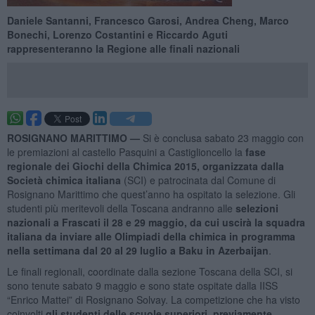
Daniele Santanni, Francesco Garosi, Andrea Cheng, Marco
Bonechi, Lorenzo Costantini e Riccardo Aguti
rappresenteranno la Regione alle finali nazionali
ROSIGNANO MARITTIMO —
Si è conclusa sabato 23 maggio con
le premiazioni al castello Pasquini a Castiglioncello la
fase
regionale dei Giochi della Chimica 2015, organizzata dalla
Società chimica italiana
(SCI) e patrocinata dal Comune di
Rosignano Marittimo che quest’anno ha ospitato la selezione. Gli
studenti più meritevoli della Toscana andranno alle
selezioni
nazionali a Frascati il 28 e 29 maggio, da cui uscirà la squadra
italiana da inviare alle Olimpiadi della chimica in programma
nella settimana dal 20 al 29 luglio a Baku in Azerbaijan
.
Le finali regionali, coordinate dalla sezione Toscana della SCI, si
sono tenute sabato 9 maggio e sono state ospitate dalla IISS
“Enrico Mattei” di Rosignano Solvay. La competizione che ha visto
coinvolti
gli studenti delle scuole superiori, previamente