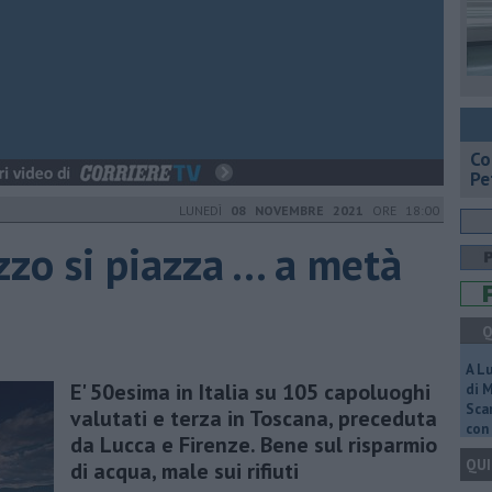
​C
Pe
LUNEDÌ
08 NOVEMBRE 2021
ORE 18:00
zo si piazza ... a metà
Q
A L
E' 50esima in Italia su 105 capoluoghi
di 
Scar
valutati e terza in Toscana, preceduta
con 
da Lucca e Firenze. Bene sul risparmio
QUI
di acqua, male sui rifiuti