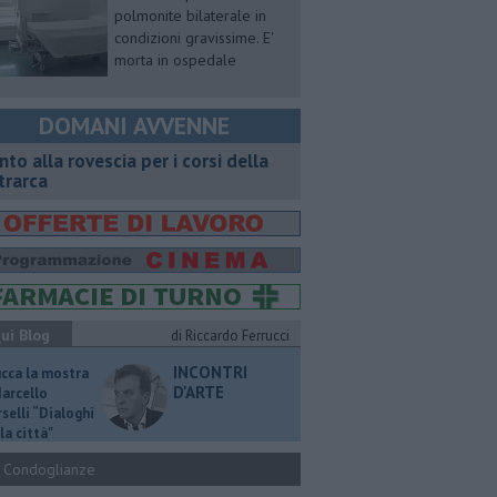
polmonite bilaterale in
condizioni gravissime. E'
morta in ospedale
DOMANI AVVENNE
onto alla rovescia per i corsi della
trarca
ui Blog
di Riccardo Ferrucci
INCONTRI
ucca la mostra
D'ARTE
Marcello
selli “Dialoghi
la città"
Condoglianze