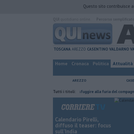
Questo sito contribuisce 
QUI
quotidiano online.
Percorso semplificat
TOSCANA
AREZZO
CASENTINO
VALDARNO
V
Home
Cronaca
Politica
Attualità
AREZZO
CAS
'ha fatta
Nascosta in un bar per sfuggire alla furia del compagno
Tutti i titoli:
​
Calendario Pirelli,
diffuso il teaser: focus
sull'India