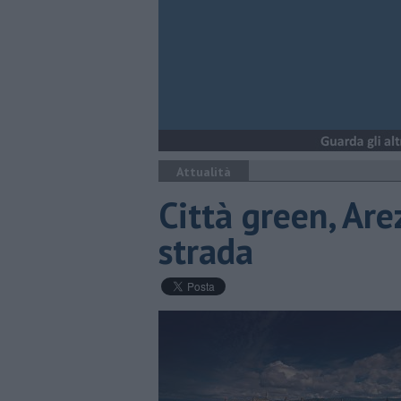
Attualità
Città green, Arez
strada