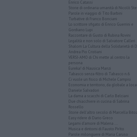
Enrico Catassi
Storie di ordinaria umanità di Nicolò Ste
Parole in viaggio di Tito Barbini
Turbative di Franco Bonciani
Lo scrittore sfigato di Enrico Guerrini e
Gordiano Lupi
Raccontare di Gusto di Rubina Rovini
Legalità e non solo di Salvatore Calleri
Shalom La Cultura della Solidarietà di 
Andrea Pio Cristiani
VERSI-AMO di Chi mette al centro la
persona
Eureka! di Nausica Manzi
Tabasco senza filtro di Tabasco n.6
Ci vuole un fisico di Michele Campisi
Economia e territorio, da globale a loca
Daniele Salvadori
La dama a scacchi di Carlo Belciani
Due chiacchiere in cucina di Sabrina
Rossello
Storie dell'altro secolo di Marcella Bito
Easy ridere di Dario Greco
Legami d'amore di Malena ...
Musica e dintorni di Fausto Pirìto
Parole milonguere di Maria Caruso