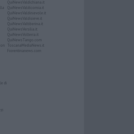
QuiNewsValdichiana.it
lla
QuiNewsValdicornia.it
QuiNewsValdinievole.it
QuiNewsValdisieve.it
QuiNewsValtiberina.it
QuiNewsVersilia.it
QuiNewsVolterra.it
QuiNewsTango.com
Don
ToscanaMediaNews.it
Fiorentinanews.com
le di
zzi