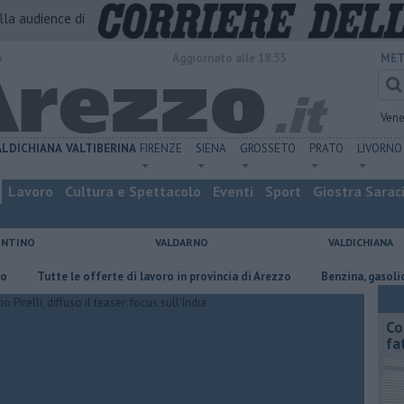
alla audience di
o
Aggiornato alle 18:55
MET
Vene
ALDICHIANA
VALTIBERINA
FIRENZE
SIENA
GROSSETO
PRATO
LIVORNO
Lavoro
Cultura e Spettacolo
Eventi
Sport
Giostra Sarac
ENTINO
VALDARNO
VALDICHIANA
Tutte le offerte di lavoro in provincia di Arezzo
​Benzina, gasolio, gpl, 
Co
fa