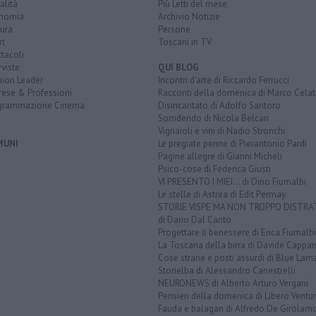
alità
Più Letti del mese
nomia
Archivio Notizie
ura
Persone
rt
Toscani in TV
tacoli
rviste
QUI BLOG
nion Leader
Incontri d'arte di Riccardo Ferrucci
rese & Professioni
Racconti della domenica di Marco Celat
grammazione Cinema
Disincantato di Adolfo Santoro
Sorridendo di Nicola Belcari
Vignaioli e vini di Nadio Stronchi
MUNI
Le pregiate penne di Pierantonio Pardi
Pagine allegre di Gianni Micheli
Psico-cose di Federica Giusti
VI PRESENTO I MIEI... di Dino Fiumalbi
Le stelle di Astrea di Edit Permay
STORIE VISPE MA NON TROPPO DISTR
di Dario Dal Canto
Progettare il benessere di Erica Fiumalbi
La Toscana della birra di Davide Cappan
Cose strane e posti assurdi di Blue Lam
Storielba di Alessandro Canestrelli
NEURONEWS di Alberto Arturo Vergani
Pensieri della domenica di Libero Ventur
Fauda e balagan di Alfredo De Girolam