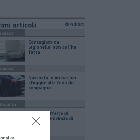
imi articoli
Vedi tutti
ronaca
Contagiata da
legionella, non ce l'ha
fatta
ronaca
Nascosta in un bar per
sfuggire alla furia del
compagno
ttualità
​Tutte le offerte di
lavoro in provincia di
Arezzo
sonal or