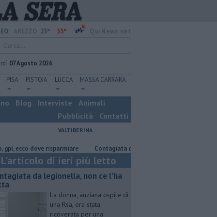
23°
35°
EO:
AREZZO
QuiNews.net
rdì
07 Agosto 2026
PISA
PISTOIA
LUCCA
MASSA CARRARA
ino
Blog
Interviste
Animali
Pubblicità
Contatti
VALTIBERINA
ecco dove risparmiare
Contagiata da legionella, non ce l'ha fatta
Na
L'articolo di ieri più letto
ntagiata da legionella, non ce l'ha
tta
La donna, anziana ospite di
una Rsa, era stata
ricoverata per una