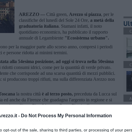
AREZZO —
Città green,
Arezzo si piazza
, per le
classifiche del lunedì del Sole 24 Ore,
a metà della
Ult
graduatoria italiana
. Stamani infatti, il noto
C
quotidiano economico, ha pubblicato il rapporto
annuale di Legambiente
"Ecosistema urbano".
eriscono per la maggior parte allo scorso anno, compresi i periodi
i e persone ridotta ai minimi termini.
tata alla 54esima posizione, ad oggi si trova nella 50esima
C
 ridotti consumi idrici, come per la quantità di verde privato.
dente che corrisponde ad una scarsa quantità di mezzi pubblici.
 si producono troppi rifiuti, ma sulla differenziata Arezzo non
 Toscana
la nostra città
è al terzo posto,
preceduta da Lucca sul
A
lia ed anche da Firenze che guadagna l'argento in regione e si
roviamo Siena, Pisa, Livorno, Prato, Pistoia, Grosseto e
ezzo.it -
Do Not Process My Personal Information
to opt-out of the sale, sharing to third parties, or processing of your per