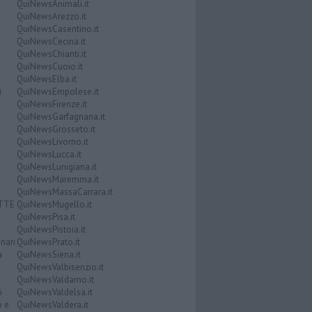
QuiNewsAnimali.it
QuiNewsArezzo.it
QuiNewsCasentino.it
QuiNewsCecina.it
QuiNewsChianti.it
QuiNewsCuoio.it
QuiNewsElba.it
i
QuiNewsEmpolese.it
QuiNewsFirenze.it
QuiNewsGarfagnana.it
QuiNewsGrosseto.it
QuiNewsLivorno.it
QuiNewsLucca.it
QuiNewsLunigiana.it
QuiNewsMaremma.it
QuiNewsMassaCarrara.it
ATTE
QuiNewsMugello.it
QuiNewsPisa.it
QuiNewsPistoia.it
nari
QuiNewsPrato.it
a
QuiNewsSiena.it
QuiNewsValbisenzio.it
QuiNewsValdarno.it
i
QuiNewsValdelsa.it
o e
QuiNewsValdera.it