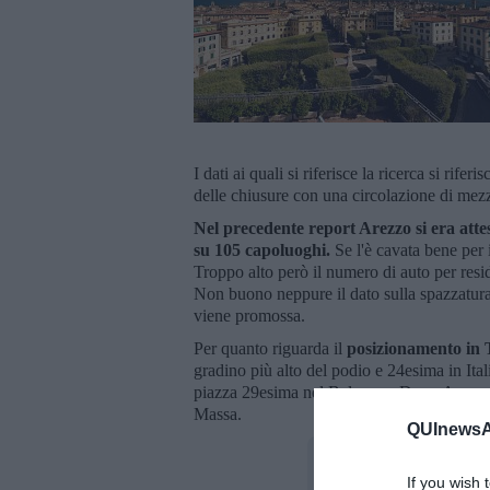
I dati ai quali si riferisce la ricerca si rif
delle chiusure con una circolazione di mezz
Nel precedente report Arezzo si era attes
su 105 capoluoghi.
Se l'è cavata bene per i
Troppo alto però il numero di auto per resi
Non buono neppure il dato sulla spazzatura:
viene promossa.
Per quanto riguarda il
posizionamento in
gradino più alto del podio e 24esima in Ita
piazza 29esima nel Belpaese. Dopo Arezzo t
Massa.
QUInewsAr
If you wish 