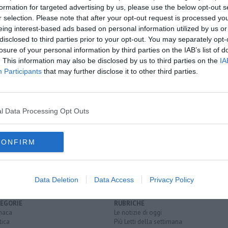
A
formation for targeted advertising by us, please use the below opt-out s
r selection. Please note that after your opt-out request is processed y
eing interest-based ads based on personal information utilized by us or
oscana iscriviti alla
Newsletter QUInews - ToscanaMedia.
disclosed to third parties prior to your opt-out. You may separately opt-
amente nella tua casella di posta.
losure of your personal information by third parties on the IAB’s list of
. This information may also be disclosed by us to third parties on the
IA
Participants
that may further disclose it to other third parties.
lassifica
nziani ma...
l Data Processing Opt Outs
le
CONFIRM
4 ore
legambiente
siena
pisa
livorno
prato
pistoia
grosseto
Data Deletion
Data Access
Privacy Policy
EGORIE
RUBRICHE
naca
Le notizie di oggi
tica
Più Letti della settimana