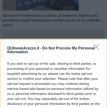
Sul posto è intervenuta la polizia: al momento l'ipotesi più
accreditata dagli investigatori sarebbe quella di un omicidio-
suicio
QUInewsArezzo.it -
Do Not Process My Personal
Information
AREZZO —
I due sono stati trovati, dopo che i familiari hanno dato
l'allarme, nella propria villetta a
Monastero
, piccola frazione sulle
If you wish to opt-out of the sale, sharing to third parties, or
colline che circondano Arezzo.
Marito e moglie, Graziano Rossi,
processing of your personal or sensitive information for
53 anni,
costruttore edile aretino e
Maria Paola Trippi, 51 anni,
targeted advertising by us, please use the below opt-out
presentavano ferite provocate da colpi esplosi da un fucile.
section to confirm your selection. Please note that after your
Secondo
una prima ricostruzione
da parte della squadra mobile,
opt-out request is processed you may continue seeing
intervenuta insieme ad una volante, l
'uomo, poco dopo la
interest-based ads based on personal information utilized by
mezzanotte,
avrebbe e
sploso un primo colpo di fucile,
us or personal information disclosed to third parties prior to
sembrerebbe una doppietta da caccia,
contro la moglie,
che era a
your opt-out. You may separately opt-out of the further
letto e
forse dormiva
. Poi avrebbe
rivolto l'arma verso di sé
disclosure of your personal information by third parties on the
togliendosi la vita.
Entrambi i corpi sono stati trovati in camera.