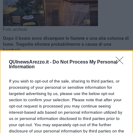
Foto archivio
Dopo il boato sono divampate le fiamme e una alta colonna di
fumo. Tragedia sfiorata probabilmente a causa di una
bombola
QUInewsArezzo.it -
Do Not Process My Personal
Information
If you wish to opt-out of the sale, sharing to third parties, or
CORTONA —
Un forte rumore, le fiamme ed un'alta colonna di
processing of your personal or sensitive information for
fumo. A causarli, dall'interno di
un'abitazione
, è stata
targeted advertising by us, please use the below opt-out
un'esplosione avvenuta intorno alle 11,30 nella frazione cortonese
section to confirm your selection. Please note that after your
della Fratta, in via di Burcinella poco distante dall'ospedale.
opt-out request is processed you may continue seeing
interest-based ads based on personal information utilized by
Coinvolta una donna 40enne
incinta
che è stata portata in
us or personal information disclosed to third parties prior to
ospedale dal personale sanitario, pare comunque per ferite molto
your opt-out. You may separately opt-out of the further
lievi e leggere ustioni, prima dell'arrivo dei vigili del fuoco che sono
disclosure of your personal information by third parties on the
poi intervenuti sul posto con il distaccamento di Cortona. Dentro