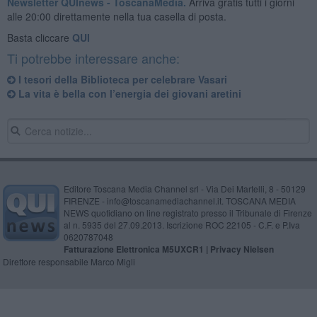
Newsletter QUInews - ToscanaMedia.
Arriva gratis tutti i giorni
alle 20:00 direttamente nella tua casella di posta.
Basta cliccare
QUI
Ti potrebbe interessare anche:
​I tesori della Biblioteca per celebrare Vasari
​La vita è bella con l’energia dei giovani aretini
Editore Toscana Media Channel srl - Via Dei Martelli, 8 - 50129
FIRENZE - info@toscanamediachannel.it. TOSCANA MEDIA
NEWS quotidiano on line registrato presso il Tribunale di Firenze
al n. 5935 del 27.09.2013. Iscrizione ROC 22105 - C.F. e P.Iva
0620787048
Fatturazione Elettronica M5UXCR1 |
Privacy Nielsen
Direttore responsabile Marco Migli
Powered by
Aperion.it