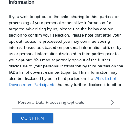
Information
tradizioni, dell’arte, della cultura e dei sapori locali, con un colorato
e suggestivo corteo di Vespa di diverse epoche e diversi modelli
If you wish to opt-out of the sale, sharing to third parties, or
che si snoderà tra strade e paesaggi del Casentino.
processing of your personal or sensitive information for
Il ritrovo è previsto dalle 8.00 al Prato di Arezzo per la consegna dei
targeted advertising by us, please use the below opt-out
kit, per la colazione, per la benedizione di don Alvaro Bardelli e per
section to confirm your selection. Please note that after your
i saluti istituzionali con l’attesa presenza anche del sindaco
opt-out request is processed you may continue seeing
Alessandro Ghinelli che salirà poi in sella alla sua Vespa per
interest-based ads based on personal information utilized by
partecipare al raduno. La partenza sarà alle 10.00 con la parata nel
us or personal information disclosed to third parties prior to
centro storico che attraverserà piazza Grande, via Garibaldi, via
your opt-out. You may separately opt-out of the further
Spinello e via delle Gagliarde, facendo tappa anche nelle sedi di
disclosure of your personal information by third parties on the
ognuno dei quattro quartieri della Giostra del Saracino con
IAB’s list of downstream participants. This information may
l’obiettivo di promuovere e di far conoscere la manifestazione
also be disclosed by us to third parties on the
IAB’s List of
storica cittadina. Il giro proseguirà poi per via Tarlati per imboccare
la strada che conduce verso il Casentino, conoscendo una prima
Downstream Participants
that may further disclose it to other
tappa ai giardini adiacenti al castello dei Conti Guidi di Poppi dove i
third parties.
partecipanti, accolti dal sindaco Carlo Toni, avranno l’occasione di
visitare uno dei borghi più belli d’Italia. L’aperitivo e le premiazioni
Personal Data Processing Opt Outs
anticiperanno l’epilogo del VespArezzo previsto alle 13.30 con un
pranzo a base di sapori locali a cura della Pro Loco di Poppi e con
CONFIRM
l’arrivederci in vista del prossimo raduno già fissato per l’1 maggio
2025 che coinciderà con i festeggiamenti per il trentesimo
anniversario del Vespa Club Arezzo. «La passione per la Vespa -