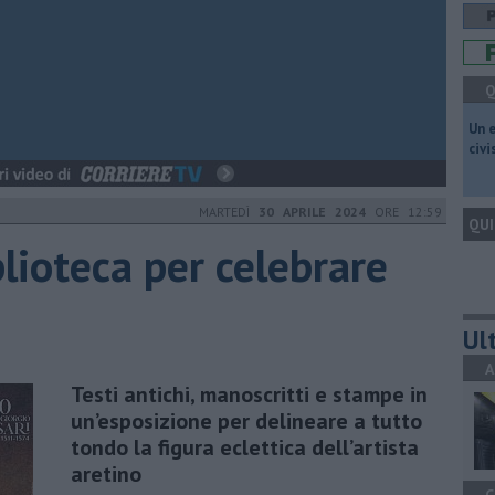
Q
​Un 
civ
MARTEDÌ
30 APRILE 2024
ORE 12:59
QUI
iblioteca per celebrare
Ult
A
Testi antichi, manoscritti e stampe in
un’esposizione per delineare a tutto
tondo la figura eclettica dell’artista
aretino