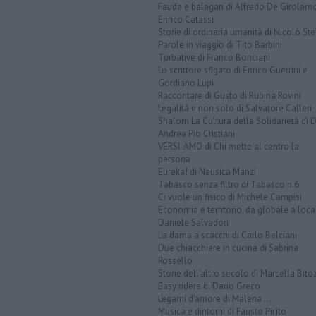
Fauda e balagan di Alfredo De Girolam
Enrico Catassi
Storie di ordinaria umanità di Nicolò Ste
Parole in viaggio di Tito Barbini
Turbative di Franco Bonciani
Lo scrittore sfigato di Enrico Guerrini e
Gordiano Lupi
Raccontare di Gusto di Rubina Rovini
Legalità e non solo di Salvatore Calleri
Shalom La Cultura della Solidarietà di 
Andrea Pio Cristiani
VERSI-AMO di Chi mette al centro la
persona
Eureka! di Nausica Manzi
Tabasco senza filtro di Tabasco n.6
Ci vuole un fisico di Michele Campisi
Economia e territorio, da globale a loca
Daniele Salvadori
La dama a scacchi di Carlo Belciani
Due chiacchiere in cucina di Sabrina
Rossello
Storie dell'altro secolo di Marcella Bito
Easy ridere di Dario Greco
Legami d'amore di Malena ...
Musica e dintorni di Fausto Pirìto