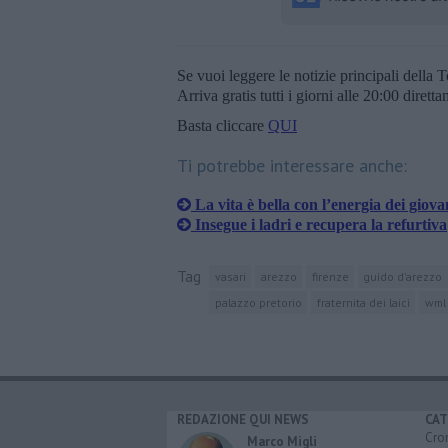
Se vuoi leggere le notizie principali della T
Arriva gratis tutti i giorni alle 20:00 dirett
Basta cliccare
QUI
Ti potrebbe interessare anche:
​La vita è bella con l’energia dei giova
Insegue i ladri e recupera la refurtiva
Tag
vasari
arezzo
firenze
guido d'arezzo
palazzo pretorio
fraternita dei laici
wml
REDAZIONE QUI NEWS
CAT
Cro
Marco Migli