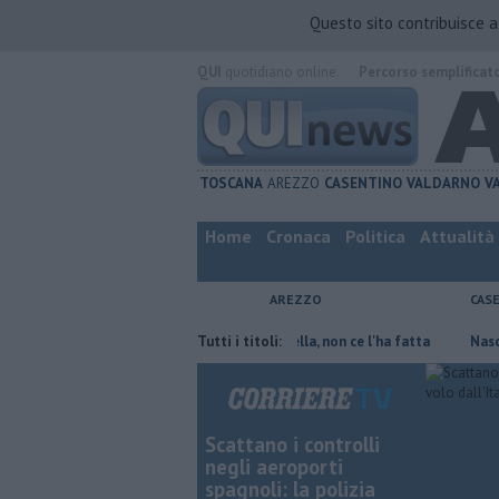
Questo sito contribuisce 
QUI
quotidiano online.
Percorso semplificat
TOSCANA
AREZZO
CASENTINO
VALDARNO
V
Home
Cronaca
Politica
Attualità
AREZZO
CAS
parmiare
Contagiata da legionella, non ce l'ha fatta
Tutti i titoli:
Nascosta in un
Scattano i controlli
negli aeroporti
spagnoli: la polizia