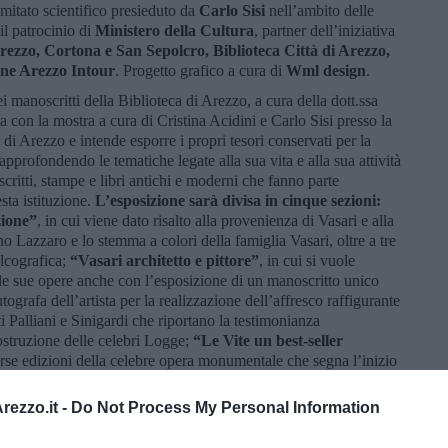
omitato scientifico presieduto da
Carlo Sisi
nell’ambito delle
il patrocinio di
Ministero della Cultura
, partner dell’iniziativa
Arezzo, Cortona e San Sepolcro, Biblioteca Città di Arezzo,
one Arezzo Intour
. Progetto grafico a cura di
Wml design
.
ei manoscritti della Biblioteca di Arezzo, a cura della dott.ssa
 con la mostra a cura di Cristina Acidini e Carlo Sisi presso la
 Arezzo e intende esporre i propri tesori conservati per la
approfondendo le tematiche legate alla sua vita e alla sua attività
scritti, stampe e libri antichi e moderni che fanno parte
sta istituzione.
L’esposizione sarà divisa in cinque sezioni:
zione”
, in cui viene dato risalto alla provenienza di Vasari e alla
nno Lazzaro e lo stemma a colori della famiglia Vasari, oltre a tre
calcografica;
“Vasari architetto e pittore”
, in cui si vuole
elle sue opere anche con l’esposizione di un manoscritto unico
tografa dell’artista per la realizzazione dell’affresco raffigurante
 Palliani e Sinigardi che riportano la testimonianza
costruzione delle celebri Logge;
“Le Vite un best-seller
verse edizioni della celebre opera monumentale che segna l’inizio
ll’edizione più bella e completa del 1568 stampata a Firenze
550 di Torrentino;
“Altri scritti dell’artista”
in cui sono incluse
ezzo.it -
Do Not Process My Personal Information
ionamenti” pubblicati postumi nel 1588 dal nipote Giorgio il
è dedicata a tutti gli scritti e i contributi fatti al Vasari