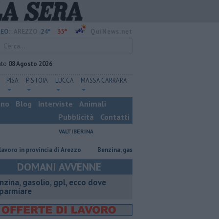
24°
35°
EO:
AREZZO
QuiNews.net
ato
08 Agosto 2026
PISA
PISTOIA
LUCCA
MASSA CARRARA
ino
Blog
Interviste
Animali
Pubblicità
Contatti
VALTIBERINA
provincia di Arezzo
​Benzina, gasolio, gpl, ecco dove risparmiare
Con
DOMANI AVVENNE
enzina, gasolio, gpl, ecco dove
sparmiare