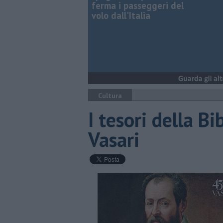
ferma i passeggeri del
volo dall'Italia
Cultura
​I tesori della B
Vasari