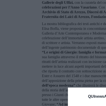
Gallerie degli Uffizi,
con la curatela del c
celebrazioni per l’Anno Vasariano
. Con 
Archivio di Stato di Arezzo, Diocesi di 
Fraternita dei Laici di Arezzo, Fondazi
La mostra bibliografica dei testi antichi e d
Elisa Boffa, viene proposta in concomitanza
Galleria d’Arte Contemporanea e Moderna di
celebrazione dell’immortale artista aretino, 
di scrittore e artista. Verranno esposti mano
dell’ingente patrimonio documentale di que
“Le origini di Giorgio: famiglia e forma
sua famiglia attraverso il ritratto del bisno
ritratti dell’artista realizzati con incisione 
mettere in luce alcuni aspetti importanti d
che riporta il contratto con sottoscrizione au
Ester e Assuero del 1548 e i due manoscritti
dell’apposizione della prima pietra per la 
dell’epoca moderna”
che illustrerà le di
della storia dell’arte moderna, partendo da
presso i Giunti che seguì la princeps del 1
QUInewsAr
tutte le altre opere del Vasari come “I Rag
Giovane;
“Ad imperitura memoria”
che 