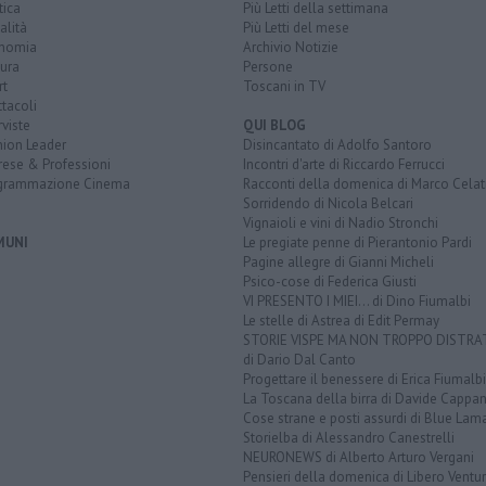
tica
Più Letti della settimana
alità
Più Letti del mese
nomia
Archivio Notizie
ura
Persone
rt
Toscani in TV
tacoli
rviste
QUI BLOG
nion Leader
Disincantato di Adolfo Santoro
rese & Professioni
Incontri d'arte di Riccardo Ferrucci
grammazione Cinema
Racconti della domenica di Marco Celat
Sorridendo di Nicola Belcari
Vignaioli e vini di Nadio Stronchi
MUNI
Le pregiate penne di Pierantonio Pardi
Pagine allegre di Gianni Micheli
Psico-cose di Federica Giusti
VI PRESENTO I MIEI... di Dino Fiumalbi
Le stelle di Astrea di Edit Permay
STORIE VISPE MA NON TROPPO DISTR
di Dario Dal Canto
Progettare il benessere di Erica Fiumalbi
La Toscana della birra di Davide Cappan
Cose strane e posti assurdi di Blue Lam
Storielba di Alessandro Canestrelli
NEURONEWS di Alberto Arturo Vergani
Pensieri della domenica di Libero Ventur