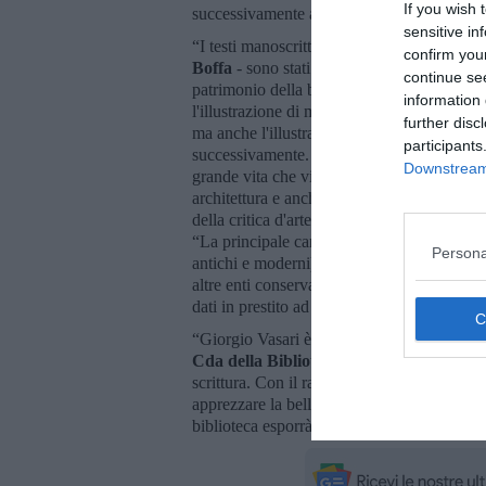
If you wish 
successivamente alla sua morte fino al XX 
sensitive in
“I testi manoscritti e i libri a stampa antic
confirm you
Boffa
- sono stati scelti per cercare di rico
continue se
patrimonio della biblioteca di Arezzo, la bib
information 
l'illustrazione di manoscritti unici che dan
further disc
ma anche l'illustrazione delle Vite che furon
participants
successivamente. Tutte insieme le varie sez
Downstream 
grande vita che visse l'artista aretino che lo
architettura e anche per la creazione delle 
della critica d'arte, a cui si sono aggiunti 
“La principale caratteristica innovativa della
Persona
antichi e moderni) provengono esclusivamen
altre enti conservativi. Al contrario quando 
dati in prestito ad altri enti per la realizzaz
“Giorgio Vasari è un artista eccelso sotto tut
Cda della Biblioteca Città di Arezzo
- e 
scrittura. Con il racconto della vita degli art
apprezzare la bellezza, dacché quest’ultim
biblioteca esporrà in questa mostra unica ne