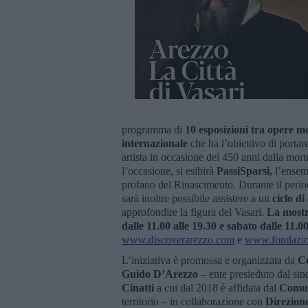
programma di
10 esposizioni tra opere m
internazionale
che ha l’obiettivo di portare
artista in occasione dei 450 anni dalla mort
l’occasione, si esibirà
PassiSparsi,
l’ensem
profano del Rinascimento. Durante il period
sarà inoltre possibile assistere a un
ciclo di
approfondire la figura del Vasari.
La most
dalle 11.00 alle 19.30 e sabato dalle 11.0
www.discoverarezzo.com
e
www.fondazio
L’iniziativa è promossa e organizzata da
C
Guido D’Arezzo
– ente presieduto dal sin
Cinatti
a cui dal 2018 è affidata dal
Comun
territorio – in collaborazione con
Direzione