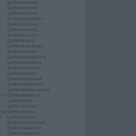
QuiNewsAmiata.it
QuiNewsAnimali.it
QuiNewsArezzo.it
QuiNewsCasentino.it
QuiNewsCecina.it
QuiNewsChianti.it
QuiNewsCuoio.it
QuiNewsElba.it
QuiNewsEmpolese.it
i
QuiNewsFirenze.it
QuiNewsGarfagnana.it
QuiNewsGrosseto.it
QuiNewsLivorno.it
QuiNewsLucca.it
QuiNewsLunigiana.it
QuiNewsMaremma.it
QuiNewsMassaCarrara.it
ATTE
QuiNewsMugello.it
QuiNewsPisa.it
QuiNewsPistoia.it
nari
QuiNewsPrato.it
a
QuiNewsSiena.it
QuiNewsValbisenzio.it
QuiNewsValdarno.it
i
QuiNewsValdelsa.it