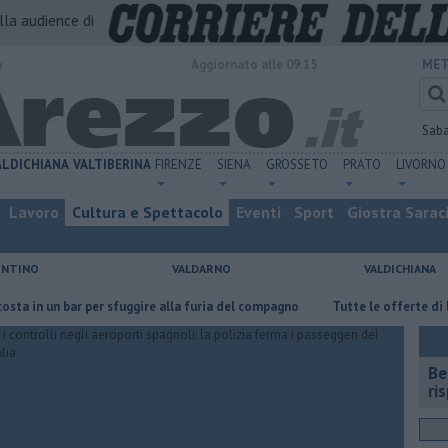
alla audience di
o
Aggiornato alle 09:15
MET
Sab
ALDICHIANA
VALTIBERINA
FIRENZE
SIENA
GROSSETO
PRATO
LIVORNO
Lavoro
Cultura e Spettacolo
Eventi
Sport
Giostra Sarac
ENTINO
VALDARNO
VALDICHIANA
 bar per sfuggire alla furia del compagno
​Tutte le offerte di lavoro in 
​B
ri