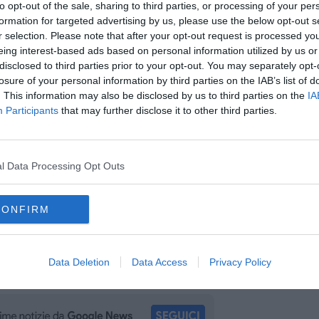
to opt-out of the sale, sharing to third parties, or processing of your per
secolo, dal Landucci a Del Vita a Cesare Guasti.
formation for targeted advertising by us, please use the below opt-out s
hi e moderni e le stampe - dichiara
la curatrice dottoressa
Elisa
r selection. Please note that after your opt-out request is processed y
struire la vita e l'attività di Vasari, prendendo spunto dal solo
eing interest-based ads based on personal information utilized by us or
lioteca storica più importante del territorio aretino, con
disclosed to third parties prior to your opt-out. You may separately opt-
no testimonianza della sua opera come pittore e come architetto,
losure of your personal information by third parties on the IAB’s list of
o pubblicate in più versioni sia durante la vita dell'artista che
. This information may also be disclosed by us to third parties on the
IA
ioni della mostra daranno modo ai visitatori di comprendere la
Participants
that may further disclose it to other third parties.
 porta oggi a essere ricordato per le sue opere di pittura,
Vite, come primo testo che affronta le tematiche della storia e
i Ragionamenti e le Poesie, quest'ultime ancora inedite”. E ancora
 mostra è che tutti i materiali esposti (stampe, manoscritti e libri
l Data Processing Opt Outs
te dalla Biblioteca che quindi non ha usufruito del prestito da
la mostra in biblioteca sarà finita alcuni di questi testi saranno
ione delle loro esposizioni”.
CONFIRM
ti i punti di vista - dichiara
Alessandro Artini, presidente del
la sua genialità ha compreso anche un raffinata capacità di
isti e delle loro opere, egli ha educato i lettori a cogliere e
Data Deletion
Data Access
Privacy Policy
a richiede sempre una narrazione. Siamo orgogliosi che la
l suo genere alcune edizioni rarissime dei suoi scritti”.