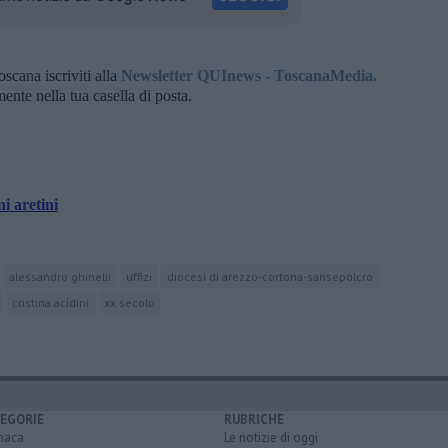
oscana iscriviti alla
Newsletter QUInews - ToscanaMedia.
amente nella tua casella di posta.
ni aretini
alessandro ghinelli
uffizi
diocesi di arezzo-cortona-sansepolcro
cristina acidini
xx secolo
EGORIE
RUBRICHE
naca
Le notizie di oggi