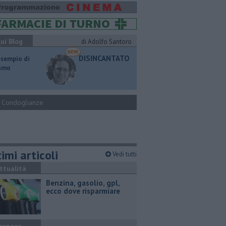
ui Blog
di Adolfo Santoro
DISINCANTATO
esempio di
ismo
Condoglianze
imi articoli
Vedi tutti
ttualità
​Benzina, gasolio, gpl,
ecco dove risparmiare