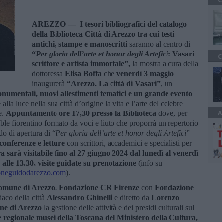
C
AREZZO —
I tesori bibliografici del catalogo
della Biblioteca Città di Arezzo tra cui testi
antichi, stampe e manoscritti
saranno al centro di
“
Per gloria dell’arte et honor degli Artefici
: Vasari
C
scrittore e artista immortale”,
la mostra a cura della
dottoressa
Elisa Boffa
che
venerdì 3 maggio
inaugurerà
“Arezzo. La città di Vasari”
, un
onumentali, nuovi allestimenti tematici e un grande evento
 alla luce nella sua città d’origine la vita e l’arte del celebre
A
e.
Appuntamento ore 17,30 presso la Biblioteca
dove, per
ble fiorentino formato da voci e liuto che proporrà un repertorio
o di apertura di “
Per gloria dell’arte et honor degli Artefici
”
 conferenze e letture
con scrittori, accademici e specialisti per
ra sarà
visitabile fino al 27 giugno 2024 dal lunedì al venerdì
0 alle 13.30, visite guidate su prenotazione
(info su
neguidodarezzo.com
).
omune di Arezzo,
Fondazione CR Firenze
con
Fondazione
daco della città
Alessandro Ghinelli
e diretto da
Lorenzo
e di Arezzo
la gestione delle attività e dei presidi culturali sul
 regionale musei della Toscana del Ministero della Cultura,