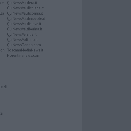
o e
QuiNewsValdera.it
QuiNewsValdichiana.it
lla
QuiNewsValdicornia.it
QuiNewsValdinievole.it
QuiNewsValdisieve.it
QuiNewsValtiberina.it
QuiNewsVersilia.it
QuiNewsVolterra.it
QuiNewsTango.com
Don
ToscanaMediaNews.it
Fiorentinanews.com
le di
zzi