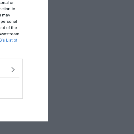
sonal or
ection to
ou may
 personal
out of the
 downstream
B’s List of