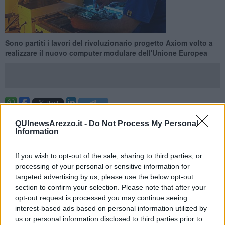
​Sono partiti i lavori del rivoluzionario progetto Axiom volto a
realizzare il nuovo computer modulare dell'Unione Europea
AREZZO —
Sette aziende e centri di ricerca
di tutto il continente
QUInewsArezzo.it -
Do Not Process My Personal
hanno infatti avviato una collaborazione che, aggregando le migliori
Information
tecnologie esistenti, porterà
entro il 2018 a realizzare una nuova
scheda intelligente capace di integrare
strumenti finora divisi
If you wish to opt-out of the sale, sharing to third parties, or
come internet,
videosorveglianza e domotica.
Tra i soggetti
coinvolti c'è anche
l'aretina Seco
, leader nel mercato
processing of your personal or sensitive information for
internazionale delle schede elettroniche che di Axiom si occuperà di
targeted advertising by us, please use the below opt-out
costruire il sistema integrato e programmabile via software. Questo
section to confirm your selection. Please note that after your
lavoro ha ufficialmente preso il via dopo un meeting a Bruxelles che
opt-out request is processed you may continue seeing
ha riunito tutti i partner coinvolti nel progetto, con l'obiettivo di
interest-based ads based on personal information utilized by
fissare una dettagliata tabella di marcia per arrivare a realizzare
us or personal information disclosed to third parties prior to