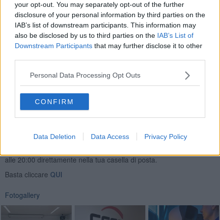
Axiom entro i tre anni previsti.
your opt-out. You may separately opt-out of the further
disclosure of your personal information by third parties on the
La portata rivoluzionaria di Axiom è stata riconosciuta
anche
IAB’s list of downstream participants. This information may
dalla Commissione Europea, che ha deciso di finanziarlo con
also be disclosed by us to third parties on the
IAB’s List of
quattro milioni d'euro premiandolo tra oltre centoquaranta progetti
presentati per il programma
Horizon 2020.
Downstream Participants
that may further disclose it to other
third parties.
Personal Data Processing Opt Outs
CONFIRM
Data Deletion
Data Access
Privacy Policy
Se vuoi leggere le notizie principali della Toscana iscriviti alla
Newsletter QUInews - ToscanaMedia.
Arriva gratis tutti i giorni
alle 20:00 direttamente nella tua casella di posta.
Basta cliccare
QUI
Fotogallery