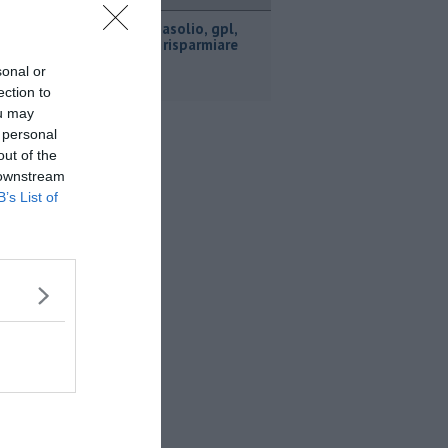
ttualità
​Benzina, gasolio, gpl,
ecco dove risparmiare
sonal or
ection to
ou may
 personal
out of the
 downstream
B’s List of