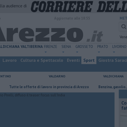
alla audience di
o
Aggiornato alle 18:55
MET
Vene
ALDICHIANA
VALTIBERINA
FIRENZE
SIENA
GROSSETO
PRATO
LIVORNO
Lavoro
Cultura e Spettacolo
Eventi
Sport
Giostra Sarac
ENTINO
VALDARNO
VALDICHIANA
utte le offerte di lavoro in provincia di Arezzo
​Benzina, gasolio, gpl, ec
Co
fa