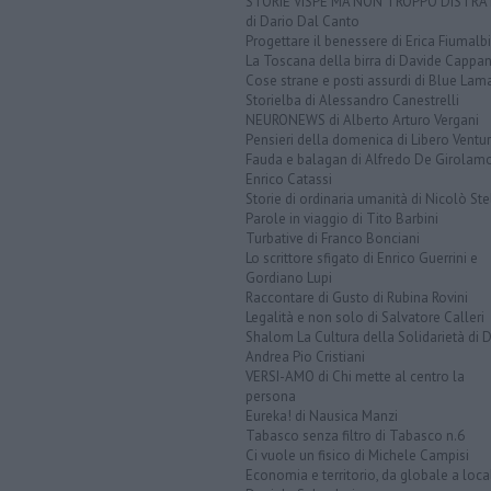
STORIE VISPE MA NON TROPPO DISTR
di Dario Dal Canto
Progettare il benessere di Erica Fiumalbi
La Toscana della birra di Davide Cappan
Cose strane e posti assurdi di Blue Lam
Storielba di Alessandro Canestrelli
NEURONEWS di Alberto Arturo Vergani
Pensieri della domenica di Libero Ventur
Fauda e balagan di Alfredo De Girolam
Enrico Catassi
Storie di ordinaria umanità di Nicolò Ste
Parole in viaggio di Tito Barbini
Turbative di Franco Bonciani
Lo scrittore sfigato di Enrico Guerrini e
Gordiano Lupi
Raccontare di Gusto di Rubina Rovini
Legalità e non solo di Salvatore Calleri
Shalom La Cultura della Solidarietà di 
Andrea Pio Cristiani
VERSI-AMO di Chi mette al centro la
persona
Eureka! di Nausica Manzi
Tabasco senza filtro di Tabasco n.6
Ci vuole un fisico di Michele Campisi
Economia e territorio, da globale a loca