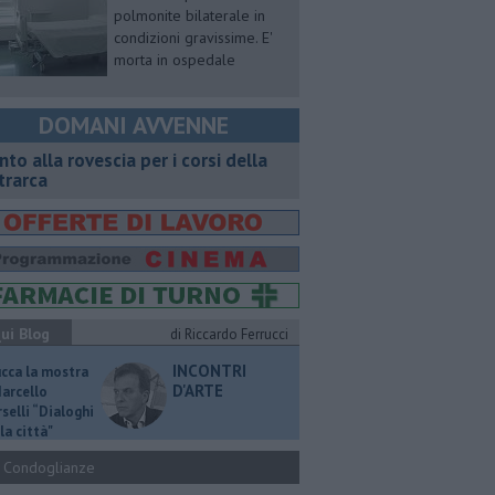
polmonite bilaterale in
condizioni gravissime. E'
morta in ospedale
DOMANI AVVENNE
onto alla rovescia per i corsi della
trarca
ui Blog
di Riccardo Ferrucci
INCONTRI
ucca la mostra
D'ARTE
Marcello
selli “Dialoghi
la città"
Condoglianze