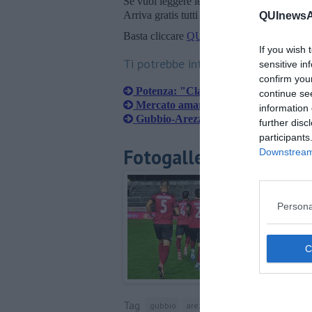
Se vuoi leggere le notizie principali della T
Arriva gratis tutti i giorni alle 20:00 dirett
QUInewsAr
Basta cliccare
QUI
If you wish 
Ti potrebbe interessare anche:
sensitive in
confirm you
Potenza: "Classifica bugiarda, occhi
continue se
Mercato amaranto, altri due colpi per
information 
Gubbio-Arezzo: arbitra Cascone di N
further disc
participants
Fotogallery
Downstream 
Persona
Tag
gubbio
arezzo
umbro