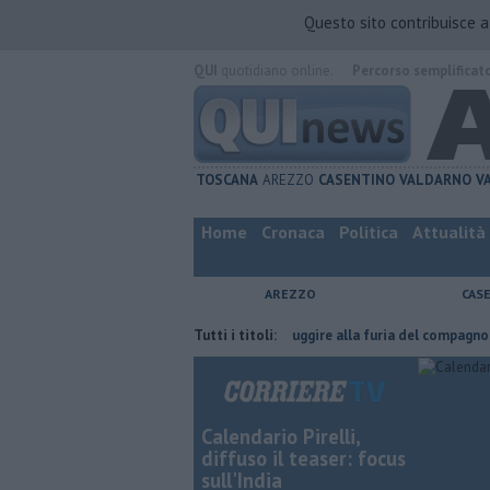
Questo sito contribuisce 
QUI
quotidiano online.
Percorso semplificat
TOSCANA
AREZZO
CASENTINO
VALDARNO
V
Home
Cronaca
Politica
Attualità
AREZZO
CAS
a fatta
Nascosta in un bar per sfuggire alla furia del compagno
Tutti i titoli:
​T
Calendario Pirelli,
diffuso il teaser: focus
sull'India