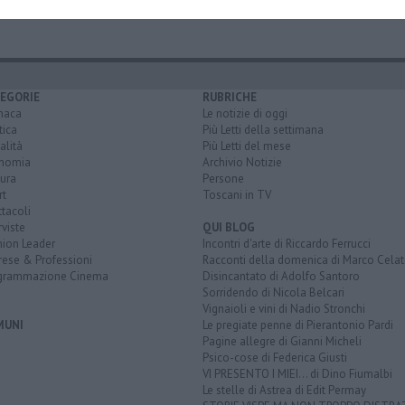
EGORIE
RUBRICHE
naca
Le notizie di oggi
tica
Più Letti della settimana
alità
Più Letti del mese
nomia
Archivio Notizie
ura
Persone
rt
Toscani in TV
tacoli
rviste
QUI BLOG
nion Leader
Incontri d'arte di Riccardo Ferrucci
rese & Professioni
Racconti della domenica di Marco Celat
grammazione Cinema
Disincantato di Adolfo Santoro
Sorridendo di Nicola Belcari
Vignaioli e vini di Nadio Stronchi
MUNI
Le pregiate penne di Pierantonio Pardi
Pagine allegre di Gianni Micheli
Psico-cose di Federica Giusti
VI PRESENTO I MIEI... di Dino Fiumalbi
Le stelle di Astrea di Edit Permay