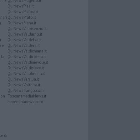
ATTE
QuiNewsMugello.it
QuiNewsPisa.it
QuiNewsPistoia.it
nari
QuiNewsPrato.it
a
QuiNewsSiena.it
QuiNewsValbisenzio.it
QuiNewsValdarno.it
i
QuiNewsValdelsa.it
o e
QuiNewsValdera.it
QuiNewsValdichiana.it
lla
QuiNewsValdicornia.it
QuiNewsValdinievole.it
QuiNewsValdisieve.it
QuiNewsValtiberina.it
QuiNewsVersilia.it
QuiNewsVolterra.it
QuiNewsTango.com
Don
ToscanaMediaNews.it
Fiorentinanews.com
le di