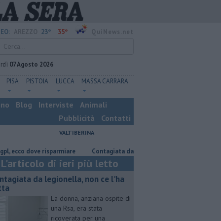
23°
35°
EO:
AREZZO
QuiNews.net
rdì
07 Agosto 2026
PISA
PISTOIA
LUCCA
MASSA CARRARA
ino
Blog
Interviste
Animali
Pubblicità
Contatti
VALTIBERINA
co dove risparmiare
Contagiata da legionella, non ce l'ha fatta
Nasc
L'articolo di ieri più letto
ntagiata da legionella, non ce l'ha
tta
La donna, anziana ospite di
una Rsa, era stata
ricoverata per una