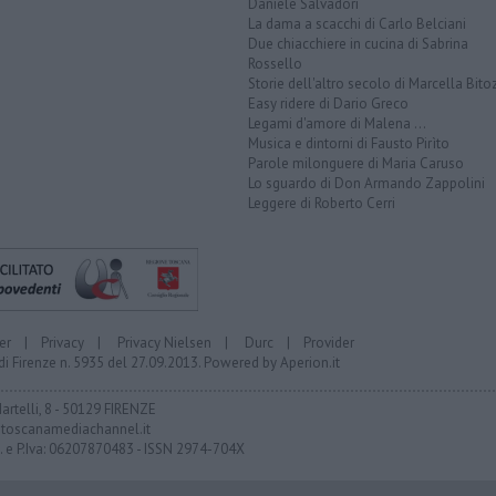
Daniele Salvadori
La dama a scacchi di Carlo Belciani
Due chiacchiere in cucina di Sabrina
Rossello
Storie dell'altro secolo di Marcella Bito
Easy ridere di Dario Greco
Legami d'amore di Malena ...
Musica e dintorni di Fausto Pirìto
Parole milonguere di Maria Caruso
Lo sguardo di Don Armando Zappolini
Leggere di Roberto Cerri
er
|
Privacy
|
Privacy Nielsen
|
Durc
|
Provider
di Firenze n. 5935 del 27.09.2013. Powered by
Aperion.it
Martelli, 8 - 50129 FIRENZE
toscanamediachannel.it
F. e P.Iva: 06207870483 - ISSN 2974-704X