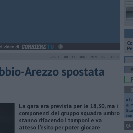
​C
Pe
GIOVEDÌ
08 OTTOBRE 2020
ORE 08:56
ubbio-Arezzo spostata
Q
A L
La gara era prevista per le 18,30, ma i
di 
Scar
componenti del gruppo squadra umbro
con 
stanno rifacendo i tamponi e va
QUI
atteso l'esito per poter giocare