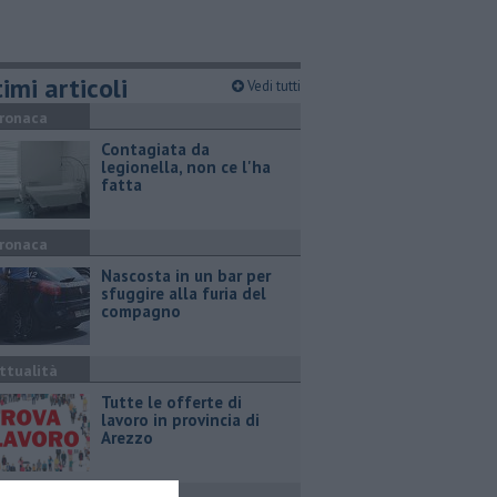
imi articoli
Vedi tutti
ronaca
Contagiata da
legionella, non ce l'ha
fatta
ronaca
Nascosta in un bar per
sfuggire alla furia del
compagno
ttualità
​Tutte le offerte di
lavoro in provincia di
Arezzo