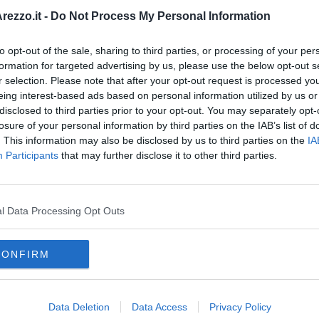
A
oscana iscriviti alla
Newsletter QUInews - ToscanaMedia.
amente nella tua casella di posta.
ezzo.it -
Do Not Process My Personal Information
to opt-out of the sale, sharing to third parties, or processing of your per
formation for targeted advertising by us, please use the below opt-out s
r selection. Please note that after your opt-out request is processed y
o al Gubbio"
eing interest-based ads based on personal information utilized by us or
 l'Arezzo
disclosed to third parties prior to your opt-out. You may separately opt-
ocera Inferiore
losure of your personal information by third parties on the IAB’s list of
. This information may also be disclosed by us to third parties on the
IA
Participants
that may further disclose it to other third parties.
l Data Processing Opt Outs
CONFIRM
Data Deletion
Data Access
Privacy Policy