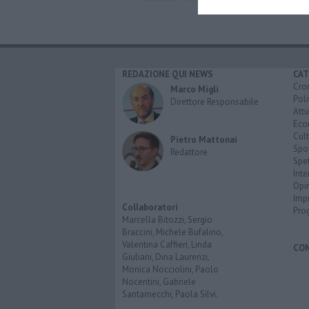
REDAZIONE QUI NEWS
CAT
Cro
Marco Migli
Poli
Direttore Responsabile
Attu
Eco
Cult
Pietro Mattonai
Spo
Redattore
Spet
Inte
Opi
Imp
Collaboratori
Pro
Marcella Bitozzi, Sergio
Braccini, Michele Bufalino,
Valentina Caffieri, Linda
CO
Giuliani, Dina Laurenzi,
Monica Nocciolini, Paolo
Nocentini, Gabriele
Santarnecchi, Paola Silvi.