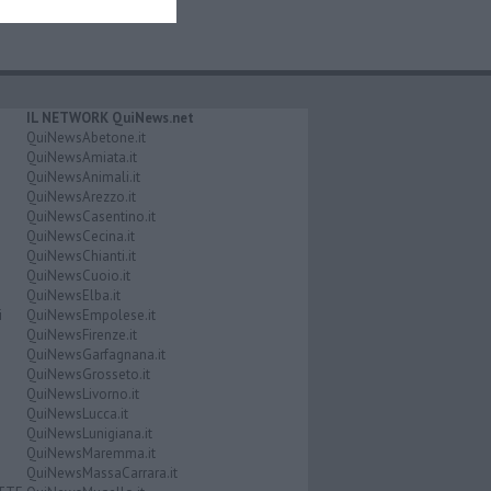
IL NETWORK QuiNews.net
QuiNewsAbetone.it
QuiNewsAmiata.it
QuiNewsAnimali.it
QuiNewsArezzo.it
QuiNewsCasentino.it
QuiNewsCecina.it
QuiNewsChianti.it
QuiNewsCuoio.it
QuiNewsElba.it
i
QuiNewsEmpolese.it
QuiNewsFirenze.it
QuiNewsGarfagnana.it
QuiNewsGrosseto.it
QuiNewsLivorno.it
QuiNewsLucca.it
QuiNewsLunigiana.it
QuiNewsMaremma.it
QuiNewsMassaCarrara.it