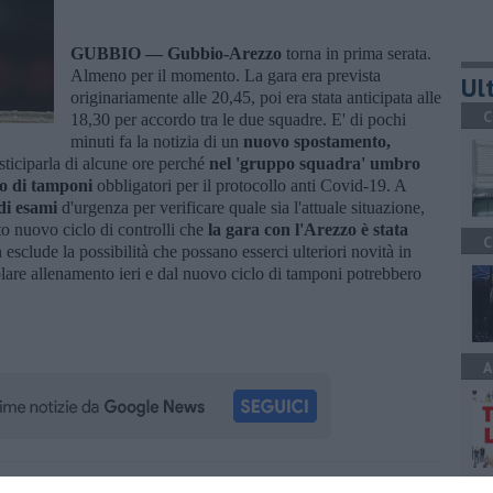
GUBBIO —
Gubbio-Arezzo
torna in prima serata.
Almeno per il momento. La gara era prevista
Ult
originariamente alle 20,45, poi era stata anticipata alle
C
18,30 per accordo tra le due squadre. E' di pochi
minuti fa la notizia di un
nuovo spostamento,
osticiparla di alcune ore perché
nel 'gruppo squadra' umbro
clo di tamponi
obbligatori per il protocollo anti Covid-19. A
di esami
d'urgenza per verificare quale sia l'attuale situazione,
esto nuovo ciclo di controlli che
la gara con l'Arezzo è stata
C
esclude la possibilità che possano esserci ulteriori novità in
olare allenamento ieri e dal nuovo ciclo di tamponi potrebbero
A