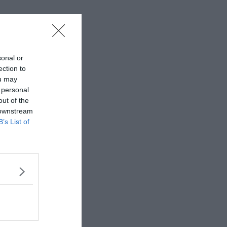
sonal or
ection to
ou may
 personal
out of the
 downstream
B’s List of