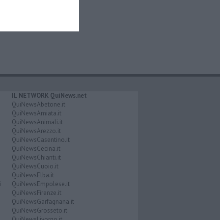
IL NETWORK QuiNews.net
QuiNewsAbetone.it
QuiNewsAmiata.it
QuiNewsAnimali.it
QuiNewsArezzo.it
QuiNewsCasentino.it
QuiNewsCecina.it
QuiNewsChianti.it
QuiNewsCuoio.it
QuiNewsElba.it
i
QuiNewsEmpolese.it
QuiNewsFirenze.it
QuiNewsGarfagnana.it
QuiNewsGrosseto.it
QuiNewsLivorno.it