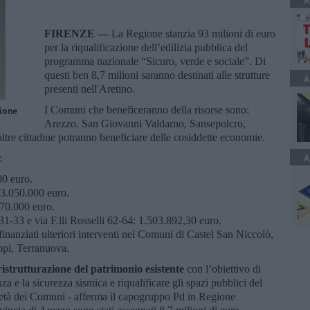
A
FIRENZE —
La Regione stanzia 93 milioni di euro
per la riqualificazione dell’edilizia pubblica del
programma nazionale “Sicuro, verde e sociale”. Di
questi ben 8,7 milioni saranno destinati alle strutture
A
presenti nell'Aretino.
I Comuni che beneficeranno della risorse sono:
gione
Arezzo, San Giovanni Valdarno, Sansepolcro,
re cittadine potranno beneficiare delle cosiddette economie.
A
:
0 euro.
 3.050.000 euro.
70.000 euro.
 via F.lli Rosselli 62-64: 1.503.892,30 euro.
inanziati ulteriori interventi nei Comuni di Castel San Niccolò,
ppi, Terranuova.
ristrutturazione del patrimonio esistente
con l’obiettivo di
nza e la sicurezza sismica e riqualificare gli spazi pubblici del
rietà dei Comuni - afferma il capogruppo Pd in Regione