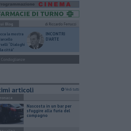
ui Blog
di Riccardo Ferrucci
INCONTRI
ucca la mostra
D'ARTE
Marcello
selli “Dialoghi
la città"
Condoglianze
imi articoli
Vedi tutti
ronaca
Nascosta in un bar per
sfuggire alla furia del
compagno