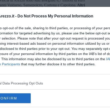
ncia di Arezzo sono stati assegnati 8,7 milioni di euro
vanni Valdarno, Sansepolcro, Cortona e Capolona.
Altri
 finanziati con le possibili economie. Queste risorse si
io regionale,
29 milioni in tre anni
. Un investimento
ezzo.it -
Do Not Process My Personal Information
utenzione e un passo verso la
transizione ecologica
, con un
gli inquilini e dei quartieri residenziali. Un ringraziamento
to opt-out of the sale, sharing to third parties, or processing of your per
sorse Pnrr sta portando avanti ed implementando il lavoro che
formation for targeted advertising by us, please use the below opt-out s
r selection. Please note that after your opt-out request is processed y
eing interest-based ads based on personal information utilized by us or
disclosed to third parties prior to your opt-out. You may separately opt-
losure of your personal information by third parties on the IAB’s list of
. This information may also be disclosed by us to third parties on the
IA
Participants
that may further disclose it to other third parties.
oscana iscriviti alla
Newsletter QUInews - ToscanaMedia.
amente nella tua casella di posta.
l Data Processing Opt Outs
sultabilità"
CONFIRM
l'Aretino