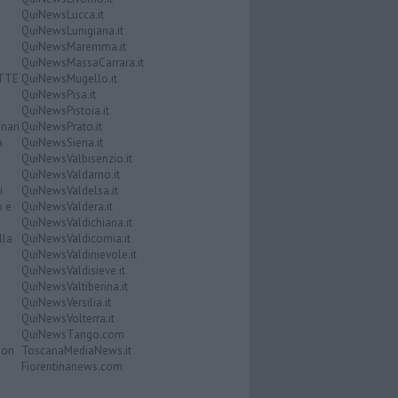
QuiNewsLucca.it
QuiNewsLunigiana.it
QuiNewsMaremma.it
QuiNewsMassaCarrara.it
ATTE
QuiNewsMugello.it
QuiNewsPisa.it
QuiNewsPistoia.it
nari
QuiNewsPrato.it
a
QuiNewsSiena.it
QuiNewsValbisenzio.it
QuiNewsValdarno.it
i
QuiNewsValdelsa.it
o e
QuiNewsValdera.it
QuiNewsValdichiana.it
lla
QuiNewsValdicornia.it
QuiNewsValdinievole.it
QuiNewsValdisieve.it
QuiNewsValtiberina.it
QuiNewsVersilia.it
QuiNewsVolterra.it
QuiNewsTango.com
Don
ToscanaMediaNews.it
Fiorentinanews.com