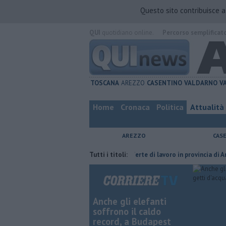
Questo sito contribuisce 
QUI
quotidiano online.
Percorso semplificat
TOSCANA
AREZZO
CASENTINO
VALDARNO
V
Home
Cronaca
Politica
Attualità
AREZZO
CAS
 furia del compagno
​Tutte le offerte di lavoro in provincia di Arezzo
Tutti i titoli:
Anche gli elefanti
soffrono il caldo
record, a Budapest