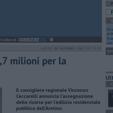
Q
A L
di 
Scar
con 
GIOVEDÌ
30 DICEMBRE 2021
ORE 15:35
QUI
,7 milioni per la
Ult
C
Il consigliere regionale Vincenzo
Ceccarelli annuncia l’assegnazione
delle risorse per l'edilizia residenziale
pubblica dell'Aretino