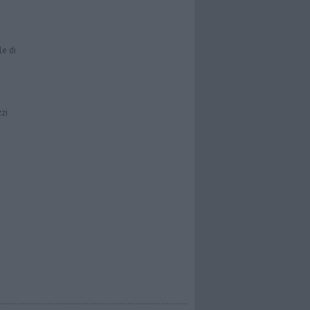
le di
zzi