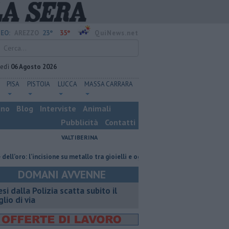
23°
35°
EO:
AREZZO
QuiNews.net
vedì
06 Agosto 2026
PISA
PISTOIA
LUCCA
MASSA CARRARA
ino
Blog
Interviste
Animali
Pubblicità
Contatti
VALTIBERINA
 l’incisione su metallo tra gioielli e oggetti personalizzati
Nascosta in 
DOMANI AVVENNE
esi dalla Polizia scatta subito il
glio di via