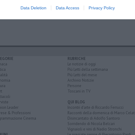
idenziale pubblica
rai 1
provincia di arezzo
san giovanni valdarno
Data Deletion
Data Access
Privacy Policy
 san niccolò
cavriglia
monte san savino
poppi
EGORIE
RUBRICHE
naca
Le notizie di oggi
tica
Più Letti della settimana
alità
Più Letti del mese
nomia
Archivio Notizie
ura
Persone
rt
Toscani in TV
tacoli
rviste
QUI BLOG
nion Leader
Incontri d'arte di Riccardo Ferrucci
rese & Professioni
Racconti della domenica di Marco Celat
grammazione Cinema
Disincantato di Adolfo Santoro
Sorridendo di Nicola Belcari
Vignaioli e vini di Nadio Stronchi
MUNI
Le pregiate penne di Pierantonio Pardi