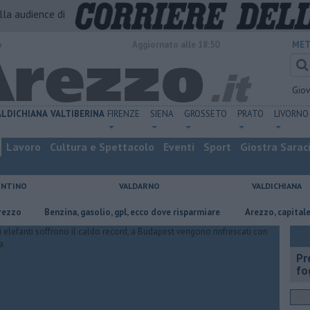
alla audience di
o
Aggiornato alle 18:50
MET
Gio
ALDICHIANA
VALTIBERINA
FIRENZE
SIENA
GROSSETO
PRATO
LIVORNO
Lavoro
Cultura e Spettacolo
Eventi
Sport
Giostra Sarac
ENTINO
VALDARNO
VALDICHIANA
​Benzina, gasolio, gpl, ecco dove risparmiare
Arezzo, capitale dell’oro:
Pr
fo