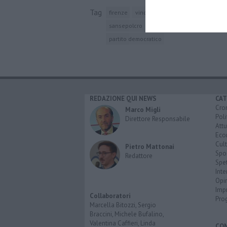
Tag
firenze
vincenzo ceccarelli
edilizia res
sansepolcro
cortona
capolona
castel
partito democratico
REDAZIONE QUI NEWS
CAT
Cro
Marco Migli
Poli
Direttore Responsabile
Attu
Eco
Cult
Pietro Mattonai
Spo
Redattore
Spet
Inte
Opi
Imp
Collaboratori
Pro
Marcella Bitozzi, Sergio
Braccini, Michele Bufalino,
Valentina Caffieri, Linda
CO