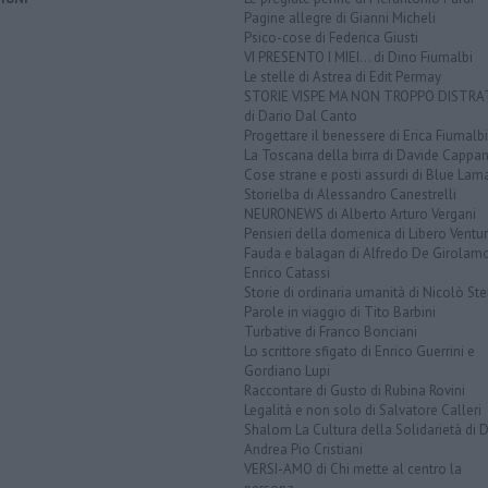
Pagine allegre di Gianni Micheli
Psico-cose di Federica Giusti
VI PRESENTO I MIEI... di Dino Fiumalbi
Le stelle di Astrea di Edit Permay
STORIE VISPE MA NON TROPPO DISTR
di Dario Dal Canto
Progettare il benessere di Erica Fiumalbi
La Toscana della birra di Davide Cappan
Cose strane e posti assurdi di Blue Lam
Storielba di Alessandro Canestrelli
NEURONEWS di Alberto Arturo Vergani
Pensieri della domenica di Libero Ventur
Fauda e balagan di Alfredo De Girolam
Enrico Catassi
Storie di ordinaria umanità di Nicolò Ste
Parole in viaggio di Tito Barbini
Turbative di Franco Bonciani
Lo scrittore sfigato di Enrico Guerrini e
Gordiano Lupi
Raccontare di Gusto di Rubina Rovini
Legalità e non solo di Salvatore Calleri
Shalom La Cultura della Solidarietà di 
Andrea Pio Cristiani
VERSI-AMO di Chi mette al centro la