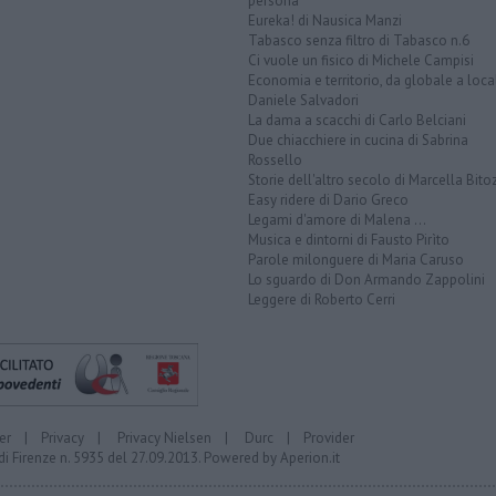
persona
Eureka! di Nausica Manzi
Tabasco senza filtro di Tabasco n.6
Ci vuole un fisico di Michele Campisi
Economia e territorio, da globale a loca
Daniele Salvadori
La dama a scacchi di Carlo Belciani
Due chiacchiere in cucina di Sabrina
Rossello
Storie dell'altro secolo di Marcella Bito
Easy ridere di Dario Greco
Legami d'amore di Malena ...
Musica e dintorni di Fausto Pirìto
Parole milonguere di Maria Caruso
Lo sguardo di Don Armando Zappolini
Leggere di Roberto Cerri
er
|
Privacy
|
Privacy Nielsen
|
Durc
|
Provider
di Firenze n. 5935 del 27.09.2013. Powered by
Aperion.it