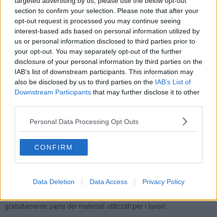
targeted advertising by us, please use the below opt-out
section to confirm your selection. Please note that after your
opt-out request is processed you may continue seeing
Saranno presenti alcuni di loro, che testimonieranno la loro
interest-based ads based on personal information utilized by
esperienza, come Giselle Lalande dal Canada, Rosa Carruana dal
us or personal information disclosed to third parties prior to
Belgio, Vivianne Wolff dalla Francia, Pascal Patat dalla Francia,
your opt-out. You may separately opt-out of the further
Roberto Corradini dal Brasile, Carlos Salemme dall’Argentina, e
disclosure of your personal information by third parties on the
tanti altri da altre regioni italiane.
IAB’s list of downstream participants. This information may
also be disclosed by us to third parties on the
IAB’s List of
A raccontare al pubblico il progetto del mosaico ci saranno
Downstream Participants
that may further disclose it to other
personalità dal mondo dell'arte, della cultura e della politica, tra i
third parties.
quali il professor
Michele Loffredo
, critico d'arte e direttore del
Museo Nazionale d’Arte Medievale e Moderna di Arezzo e l’Abbazia
Personal Data Processing Opt Outs
di Soffena a Castelfranco di Sopra.
A fare gli onori di casa sarà
Don Santi Chioccioli,
parroco di
Indicatore, che da oltre 19 anni segue e sostiene i lavori presso la
CONFIRM
Chiesa dello Spirito Santo, la presentazione delle slide e degli
avanzamenti del lavoro sarà curata da Marco
Grosso. Particolarmente interessante è la proiezione in
anteprima
Data Deletion
Data Access
Privacy Policy
del docufilm
sul mosaico creato dalla regista Laura Santelli. Ospiti
d'onore i numerosi sponsor tecnici, che in questi anni hanno donato
gratuitamente parte dei materiali utilizzati per i lavori.