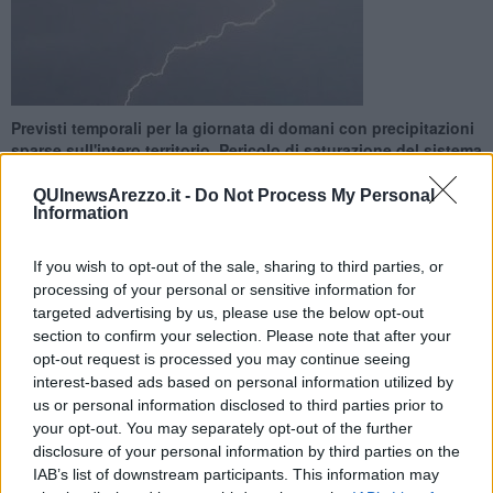
Previsti temporali per la giornata di domani con precipitazioni
sparse sull'intero territorio. Pericolo di saturazione del sistema
fognario cittadino
QUInewsArezzo.it -
Do Not Process My Personal
Information
If you wish to opt-out of the sale, sharing to third parties, or
processing of your personal or sensitive information for
AREZZO —
Arriva il temporale. Domani, 5 dicembre, sono previste
targeted advertising by us, please use the below opt-out
forti piogge sull'intero territorio aretino. Il centro funzionale della
section to confirm your selection. Please note that after your
Regione Toscana ha emesso per l’intera giornata di sabato
codice
opt-out request is processed you may continue seeing
arancione di allerta meteo
per rischio idrogeologico e idraulico.
interest-based ads based on personal information utilized by
us or personal information disclosed to third parties prior to
Si prevedono cumulati medi di pioggia di circa 40-60 mm e massimi
your opt-out. You may separately opt-out of the further
di 70-80 in occasione dei fenomeni temporaleschi.
disclosure of your personal information by third parties on the
IAB’s list of downstream participants. This information may