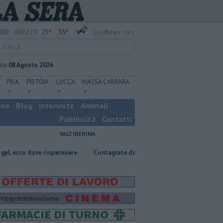
23°
35°
EO:
AREZZO
QuiNews.net
ato
08 Agosto 2026
PISA
PISTOIA
LUCCA
MASSA CARRARA
ino
Blog
Interviste
Animali
Pubblicità
Contatti
VALTIBERINA
risparmiare
Contagiata da legionella, non ce l'ha fatta
Nascosta in 