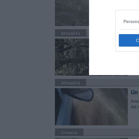
Il C
mess
Persona
Attualità
Al
Bila
di 40
Attualità
Un
Avvis
dal 
Cronaca