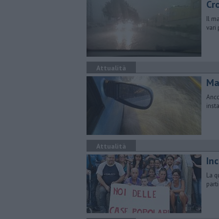
Cro
Il m
vari
Attualità
Ma
Anco
inst
Attualità
Inc
La q
parti