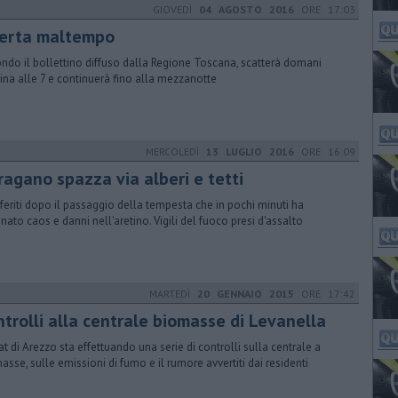
GIOVEDÌ
04 AGOSTO 2016
ORE 17:03
lerta maltempo
ndo il bollettino diffuso dalla Regione Toscana, scatterà domani
ina alle 7 e continuerà fino alla mezzanotte
MERCOLEDÌ
13 LUGLIO 2016
ORE 16:09
ragano spazza via alberi e tetti
feriti dopo il passaggio della tempesta che in pochi minuti ha
nato caos e danni nell'aretino. Vigili del fuoco presi d'assalto
MARTEDÌ
20 GENNAIO 2015
ORE 17:42
ntrolli alla centrale biomasse di Levanella
rpat di Arezzo sta effettuando una serie di controlli sulla centrale a
asse, sulle emissioni di fumo e il rumore avvertiti dai residenti