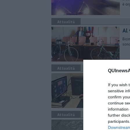
è or
Attualità
Al 
Bici
sono
Attualità
QUInewsAr
Do
If you wish 
Il S
soft
sensitive in
confirm you
continue se
information 
Attualità
further disc
participants
Al
Downstream 