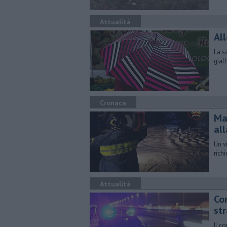
Attualità
Al
La s
gial
Cronaca
Ma
all
Un v
rich
Attualità
Co
st
Il c