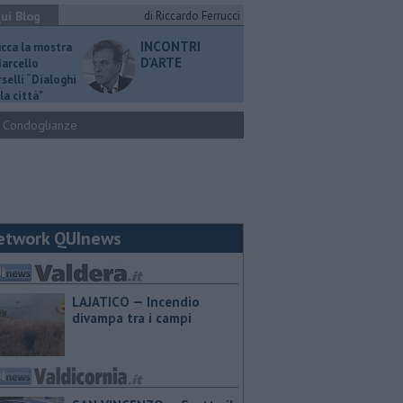
ui Blog
di Riccardo Ferrucci
INCONTRI
ucca la mostra
D'ARTE
Marcello
selli “Dialoghi
la città"
Condoglianze
etwork QUInews
LAJATICO — Incendio
divampa tra i campi