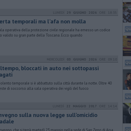
LUNEDÌ
29 GIUGNO 2026
ORE 18:35
lerta temporali ma l'afa non molla
ala operativa della protezione civile regionale ha emesso un codice
lo valido su gran parte della Toscana. Ecco quando
MERCOLEDÌ
03 GIUGNO 2026
ORE 09:10
ltempo, bloccati in auto nei sottopassi
agati
iolento temporale si è abbattuto sulla città durante la notte. Oltre 40
ieste di soccorso alla sala operativa dei vigili del fuoco
LUNEDÌ
22 MAGGIO 2017
ORE 14:14
nvegno sulla nuova legge sull’omicidio
radale
onvegno, che si terrà martedì 23 maggio nella sede di San Zeno di Aisa,