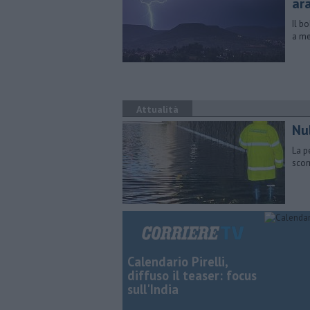
ar
Il b
a me
Attualità
Nu
La p
scor
Calendario Pirelli,
diffuso il teaser: focus
sull'India