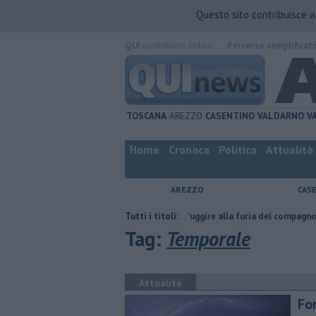
Questo sito contribuisce 
QUI
quotidiano online.
Percorso semplificat
TOSCANA
AREZZO
CASENTINO
VALDARNO
V
Home
Cronaca
Politica
Attualità
AREZZO
CAS
Nascosta in un bar per sfuggire alla furia del compagno
Tutti i titoli:
​Tutte le o
Tag:
Temporale
Attualità
For