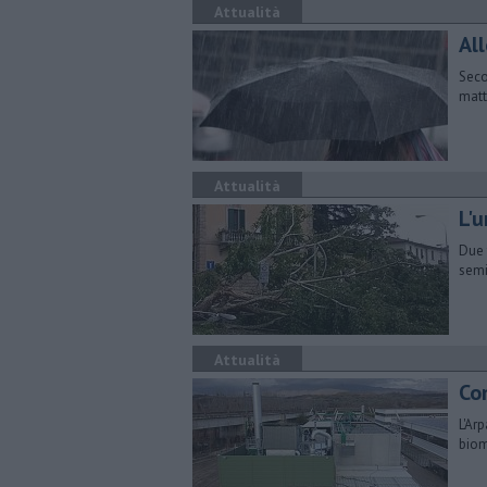
Attualità
Al
Seco
matt
Attualità
L'u
Due 
semi
Attualità
Co
​L'A
biom