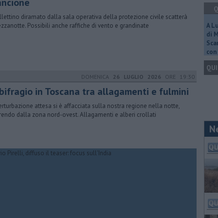
ancione
Q
ollettino diramato dalla sala operativa della protezione civile scatterà
zzanotte. Possibili anche raffiche di vento e grandinate
A L
di 
Scar
con 
QUI
DOMENICA
26 LUGLIO 2026
ORE 19:30
bifragio in Toscana tra allagamenti e fulmini
erturbazione attesa si è affacciata sulla nostra regione nella notte,
rendo dalla zona nord-ovest. Allagamenti e alberi crollati
N