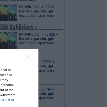
PROVINCIA DI AREZZO — ​
Benzina, gasolio, gpl,
ecco dove risparmiare
PROVINCIA DI FIRENZE — ​
Benzina, gasolio, gpl,
ecco dove risparmiare
PROVINCIA DI PISTOIA — ​
Benzina, gasolio, gpl,
sonal or
ecco dove risparmiare
ection to
ou may
 personal
PROVINCIA DI SIENA — ​
out of the
Benzina, gasolio, gpl,
 downstream
ecco dove risparmiare
B’s List of