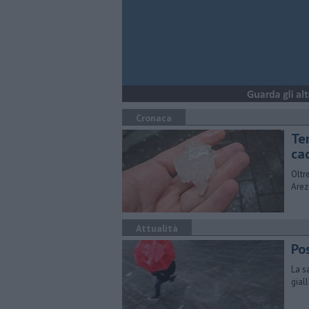
Cronaca
Te
ca
Oltr
Arez
Attualità
Pos
La s
gial