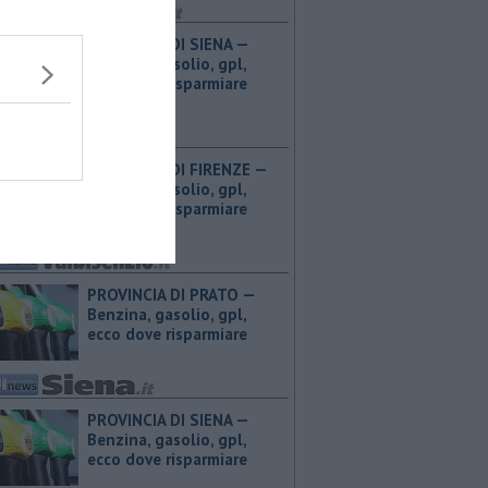
PROVINCIA DI SIENA — ​
Benzina, gasolio, gpl,
ecco dove risparmiare
PROVINCIA DI FIRENZE — ​
Benzina, gasolio, gpl,
ecco dove risparmiare
PROVINCIA DI PRATO — ​
Benzina, gasolio, gpl,
ecco dove risparmiare
PROVINCIA DI SIENA — ​
Benzina, gasolio, gpl,
ecco dove risparmiare