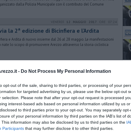
ganizzato dalla Polizia Municipale con il contributo del Comune
VENERDÌ
12 MAGGIO 2017
ORE 07:24
via la 2ª edizione di Bicinfiera e l’Ardita
nfiera e Ardita di nuovo insieme dal 26 al 28 maggio. Le manifestazioni
 nate lo scopo di promuovere Arezzo attraverso la storia ciclistica
GIOVEDÌ
24 NOVEMBRE 2016
ORE 10:08
ezzo.it -
Do Not Process My Personal Information
no del Calcit alla Radiologia
to opt-out of the sale, sharing to third parties, or processing of your per
an Donato è il primo ospedale non universitario in Italia ad avere un
ware innovativo per le immagini di emodinamica celebrale
formation for targeted advertising by us, please use the below opt-out s
r selection. Please note that after your opt-out request is processed y
eing interest-based ads based on personal information utilized by us or
disclosed to third parties prior to your opt-out. You may separately opt-
VENERDÌ
18 NOVEMBRE 2016
ORE 15:41
losure of your personal information by third parties on the IAB’s list of
. This information may also be disclosed by us to third parties on the
IA
lerta maltempo in città
Participants
that may further disclose it to other third parties.