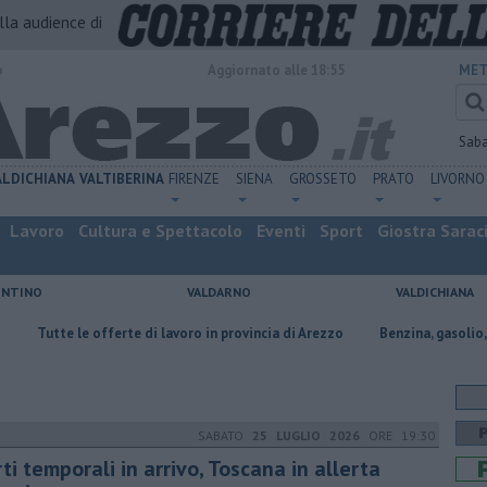
alla audience di
o
Aggiornato alle 18:55
MET
Sab
ALDICHIANA
VALTIBERINA
FIRENZE
SIENA
GROSSETO
PRATO
LIVORNO
Lavoro
Cultura e Spettacolo
Eventi
Sport
Giostra Sarac
ENTINO
VALDARNO
VALDICHIANA
fferte di lavoro in provincia di Arezzo
​Benzina, gasolio, gpl, ecco dove 
SABATO
25 LUGLIO 2026
ORE 19:30
ti temporali in arrivo, Toscana in allerta