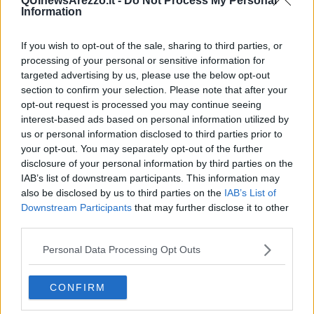
QUInewsArezzo.it -
Do Not Process My Personal
stagione dove da squadra neopromossa ha centrato i playoff.
Information
Mister Indiani ha valorizzato al massimo i suoi giocatori che
nell'Arezzo dalla serie D alla C non hanno accusato il salto di
If you wish to opt-out of the sale, sharing to third parties, or
categoria ma anzi sono cresciuti dimostrando di saperci stare
processing of your personal or sensitive information for
benissimo nella categoria.
targeted advertising by us, please use the below opt-out
section to confirm your selection. Please note that after your
opt-out request is processed you may continue seeing
interest-based ads based on personal information utilized by
Chiusa l'era Indiani adesso parte la costruzione di un nuovo
us or personal information disclosed to third parties prior to
progetto che il Presidente Manzo ha affidato a Nello Cutolo.
your opt-out. You may separately opt-out of the further
“Ringraziamo mister Indiani per il lavoro di questi due anni e per i
disclosure of your personal information by third parties on the
risultati sportivi che insieme abbiamo ottenuto -, afferma il
IAB’s list of downstream participants. This information may
Presidente Guglielmo Manzo -, e gli auguriamo di vero cuore, e
also be disclosed by us to third parties on the
IAB’s List of
non è una frase fatta, di proseguire nel migliore dei modi la sua già
Downstream Participants
that may further disclose it to other
importante carriera nella quale, ne sono certo, Arezzo
third parties.
rappresenterà sempre una tappa importante. Sarà adesso il
Direttore Sportivo Nello Cutolo, che abbiamo legato all’Arezzo con
Personal Data Processing Opt Outs
un progetto e un contratto triennale, a indicare la strada da seguire,
visto che gli ho affidato la guida tecnica di prima squadra e la
supervisione del settore giovanile”, conclude il Presidente
CONFIRM
amaranto. Proprio Nello Cutolo chiarisce alcuni aspetti della scelta:
“Il mio intento sarebbe stato quello di proseguire il percorso con