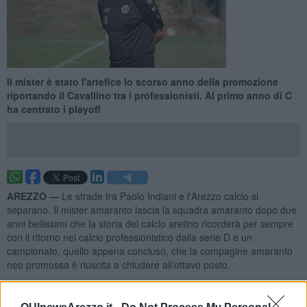
Il mister è stato l'artefice lo scorso anno della promozione
riportando il Cavallino tra i professionisti. Al primo anno di C
ha centrato i playoff
AREZZO —
Le strade tra Paolo Indiani e l'Arezzo calcio si
separano. Il mister amaranto lascia la squadra amaranto dopo due
anni bellissimi che la storia del calcio aretino ricorderà per sempre
con il ritorno nel calcio professionistico dalla serie D e un
campionato, quello appena concluso, che la compagine amaranto
neo promossa è riuscita a chiudere all'ottavo posto.
Paolo Indiani è stato un allenatore pratico riuscendo a centrare gli
obbiettivi fissati ad inizio stagione e andare oltre come nell'ultima