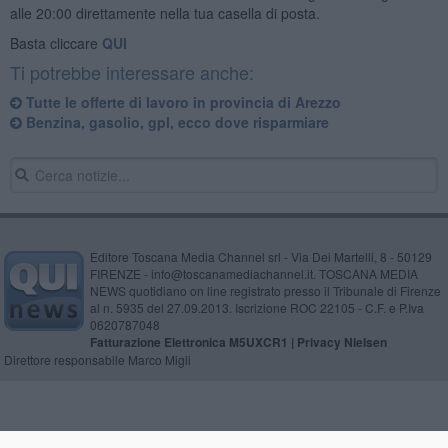
alle 20:00 direttamente nella tua casella di posta.
Basta cliccare
QUI
Ti potrebbe interessare anche:
​Tutte le offerte di lavoro in provincia di Arezzo
​Benzina, gasolio, gpl, ecco dove risparmiare
Editore Toscana Media Channel srl - Via Dei Martelli, 8 - 50129
FIRENZE - info@toscanamediachannel.it. TOSCANA MEDIA
NEWS quotidiano on line registrato presso il Tribunale di Firenze
al n. 5935 del 27.09.2013. Iscrizione ROC 22105 - C.F. e P.Iva
0620787048
Fatturazione Elettronica M5UXCR1 |
Privacy Nielsen
Direttore responsabile Marco Migli
Powered by
Aperion.it