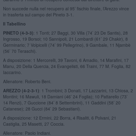
Non succede nulla nel recupero al 95’ fischio finale, l’Arezzo vince
in trasferta sul campo del Pineto 3-1.
Il Tabellino
PINETO (4-3-3)
: 1 Tonti; 27 Baggi, 30 Villa (74’ 23 De Santis), 28
Ingrosso, 19 Borsoi; 10 Sannipoli, 21 Lombardi (61’ 29 Chakir), 8
Germinario; 7 Volpicelli (74’ 99 Pellegrino), 9 Gambale, 11 Njambè
(56’ 70 Teraschi).
A disposizione: 1 Mercorelli, 39 Tavoni, 6 Amadio, 14 Marafini, 17
Manu, 20 Della Quercia, 24 Evangelisti, 66 Traini, 77 M. Foglia, 82
Iaccarino.
Allenatore: Roberto Beni.
AREZZO (4-2-3-1)
: 1 Trombini; 3 Donati, 17 Lazzarini, 13 Chiosa, 2
Montini; 16 Mawuli, 18 Damiani (46’ 24 Foglia); 10 Pattarello (73’
14 Renzi), 7 Guccione (84’ 8 Settembrini), 11 Gaddini (58’ 20
Catanese); 28 Gucci (84’ 29 Sebastiani).
A disposizione: 12 Ermini, 22 Borra, 4 Risaliti, 6 Polvani, 21
Castiglia, 25 Masetti, 27 Coccia.
Allenatore: Paolo Indiani.