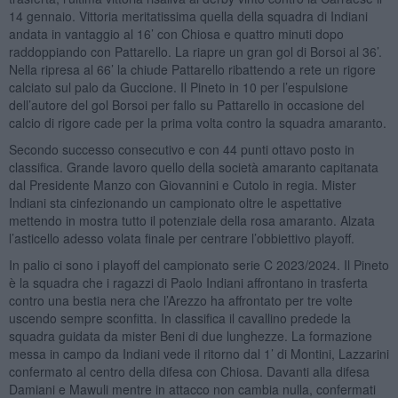
14 gennaio. Vittoria meritatissima quella della squadra di Indiani
andata in vantaggio al 16’ con Chiosa e quattro minuti dopo
raddoppiando con Pattarello. La riapre un gran gol di Borsoi al 36’.
Nella ripresa al 66’ la chiude Pattarello ribattendo a rete un rigore
calciato sul palo da Guccione. Il Pineto in 10 per l’espulsione
dell’autore del gol Borsoi per fallo su Pattarello in occasione del
calcio di rigore cade per la prima volta contro la squadra amaranto.
Secondo successo consecutivo e con 44 punti ottavo posto in
classifica. Grande lavoro quello della società amaranto capitanata
dal Presidente Manzo con Giovannini e Cutolo in regia. Mister
Indiani sta cinfezionando un campionato oltre le aspettative
mettendo in mostra tutto il potenziale della rosa amaranto. Alzata
l’asticello adesso volata finale per centrare l’obbiettivo playoff.
In palio ci sono i playoff del campionato serie C 2023/2024. Il Pineto
è la squadra che i ragazzi di Paolo Indiani affrontano in trasferta
contro una bestia nera che l’Arezzo ha affrontato per tre volte
uscendo sempre sconfitta. In classifica il cavallino predede la
squadra guidata da mister Beni di due lunghezze. La formazione
messa in campo da Indiani vede il ritorno dal 1’ di Montini, Lazzarini
confermato al centro della difesa con Chiosa. Davanti alla difesa
Damiani e Mawuli mentre in attacco non cambia nulla, confermati