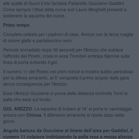
alle spalle di Gucci il trio fantasia Pattarello-Guccione-Gaddini.
Come sempre i tifosi della curva sud Lauro Minghelli presenti a
sostenere la squadra del cuore.
Primo tempo
Completo celeste per i padroni di casa, Arezzo con la terza maglia
di colore giallo e pantaloncino nero.
Pericolo immediato dopo 30 secondi per l’Arezzo che subisce
l’affondo del Pineto, cross in area Trombini anticipa Njambè sulla
linea di porta evitando il gol.
Il numero 11 del Pineto nei primi minuti si mostra subito pericoloso
per la difesa amaranto, al 5’ conquista il primo angolo dalla gara
senza conseguenze per l’Arezzo.
Ecco l’Arezzo Guccione ci prova dalla distanza controlla Tonti la
palla che esce sul fondo.
GOL AREZZO
. La squadra di Indiani al 16’ si porta in vanmtaggio
ancora con
Chiosa
. Il difensore amaranto si ripete dopo sette
giorni.
Angolo battuto da Guccione al limete dell’area per Gaddini, il
numero 11 colpisce indirizzando la palla tesa a mezza altezza