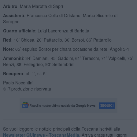
Arbitro
: Maria Marotta di Sapri
Assistenti
: Francesco Collu di Oristano, Marco Sicurello di
Seregno
Quarto ufficiale
: Luigi Lacerenza di Barletta
Reti
: 16’ Chiosa, 20’ Pattarello, 36’ Borsoi, 66’ Pattarello
Note
: 65’ espulso Borsoi per chiara occasione da rete. Angoli 5-1
Ammoniti
: 34’ Damiani, 45’ Gaddini, 61’ Teraschi, 71’ Volpicelli, 75’
Renzi, 88’ Pellegrino, 90’ Settembrini
Recupero
: pt. 1’, st. 5’
Paolo Nocentini
© Riproduzione riservata
Se vuoi leggere le notizie principali della Toscana iscriviti alla
Newsletter QUInews - ToscanaMedia.
Arriva gratis tutti i giorni