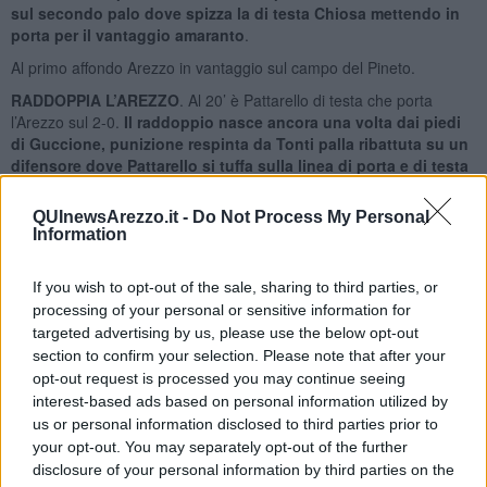
sul secondo palo dove spizza la di testa Chiosa mettendo in
porta per il vantaggio amaranto
.
Al primo affondo Arezzo in vantaggio sul campo del Pineto.
RADDOPPIA L’AREZZO
. Al 20’ è Pattarello di testa che porta
l’Arezzo sul 2-0.
Il raddoppio nasce ancora una volta dai piedi
di Guccione, punizione respinta da Tonti palla ribattuta su un
difensore dove Pattarello si tuffa sulla linea di porta e di testa
la spinge in rete.
QUInewsArezzo.it -
Do Not Process My Personal
Alla mezz’ora del primo tempo l’Arezzo conduce 2-0 sul campo del
Information
Pineto che in 4’ minuto ha subito il doppio svantaggio con le reti di
Chiosa e Pattarello.
If you wish to opt-out of the sale, sharing to third parties, or
GOL PINETO
.
La riapre Borsoi al 36’ il numero 19 calcia un
processing of your personal or sensitive information for
sinistro pefetto dalla distanza che si va ad insaccare sul
targeted advertising by us, please use the below opt-out
secondo palo difeso da Trombini dove il portiere amaranto
section to confirm your selection. Please note that after your
non può fare nulla per evitare il gol.
opt-out request is processed you may continue seeing
Il Pineto spinge per cercare il pareggio. Ancora Borsoi al 39’
interest-based ads based on personal information utilized by
guadagna il calcio d’angolo con un gran tiro dal limite, Trombini si
us or personal information disclosed to third parties prior to
salva in angolo.
your opt-out. You may separately opt-out of the further
Pineto vicino al gol, contropiede su corner a favore dell’Arezzo, la
disclosure of your personal information by third parties on the