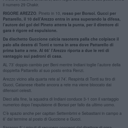
il numero 29 Chakir.
RIGORE AREZZO
. Pineto in 10,
rosso per Borsoi. Gucci per
Pattarello, il 10 dell’Arezzo entra in area superando la difesa,
l’autore del gol del Pineto atterra la punta, per il direttore di
gara è rigore ed espulsione.
Da dischetto Guccione calcia rasoterra palla che colpisce il
palo alla destra di Tonti e torna in area dove Pattarello di
prima batte a rete. Al 66’ l’Arezzo riporta a due le reti di
vantaggio sui padroni di casa.
AL 73’ doppio cambio per Beni mentre Indiani toglie l’autore della
doppietta Pattarello al suo posto entra Renzi.
Arezzo vicino alla quarta rete al 74’. Respinta di Tonti su tiro di
Gucci, Catanese ribatte ancora a rete ma viene bloccato dai
difensori celesti.
Dieci alla fine, la squadra di Indiani conduce 3-1 con il vantaggio
numerico dopo l’espulsione di Borsoi per fallo da ultimo uomo.
C’è spazio anche per capitan Settembrini e Sebastiani in campo a
6’ dal termine al posto di Guccione e Gucci.
Saranno 5’ i minuti di recupero concessi dal direttore di gara.