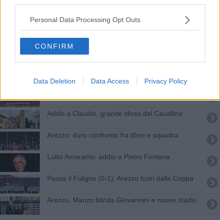
third parties.
Anche Orgoglio Amaranto fa un mercatino di
Natale
Personal Data Processing Opt Outs
Febbre da derby, 1.100 i biglietti già venduti
CONFIRM
Coloriamo il Comunale con bandiere del Cavallino
Il vademecum del tifoso amaranto
Data Deletion
Data Access
Privacy Policy
​La capienza dello stadio sale al 75 per cento
Addio a Claudio, grande tifoso del Cavallino
Arezzo: duro confronto fra tifosi e squadra
Lutto Amaranto: addio a Pietro Fontana
Passa il Foligno (0-1), Arezzo fuori dalla Coppa
Arezzo, Manzo blinda Giovannini e nuovo stadio