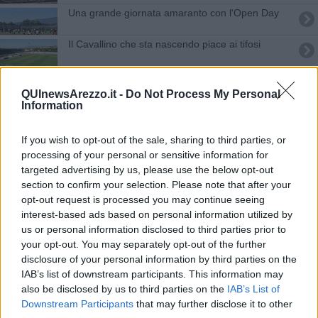
Una grande giornata amaranto con l'Open Day
Il Cavallino che sta nascendo piace ai tifosi
Centenario Amaranto, sono 22 i bozzetti in gara
QUInewsArezzo.it -
Do Not Process My Personal
Information
Indiani "domani proviamo a completare l'opera"
​L’Arezzo rompe l’incantesimo, battuto il Pineto
If you wish to opt-out of the sale, sharing to third parties, or
processing of your personal or sensitive information for
I tifosi amaranto in Pediatria per una donazione
targeted advertising by us, please use the below opt-out
section to confirm your selection. Please note that after your
opt-out request is processed you may continue seeing
Stadio agibile, l'Arezzo può giocare in casa
interest-based ads based on personal information utilized by
us or personal information disclosed to third parties prior to
"Chi ci mette la faccia?" chiedono gli Ultras
your opt-out. You may separately opt-out of the further
disclosure of your personal information by third parties on the
Biglietti virtuali, consegnate le donazioni
IAB’s list of downstream participants. This information may
also be disclosed by us to third parties on the
IAB’s List of
L'Arezzo si presenta, Mariotti: "Contano i fatti"
Downstream Participants
that may further disclose it to other