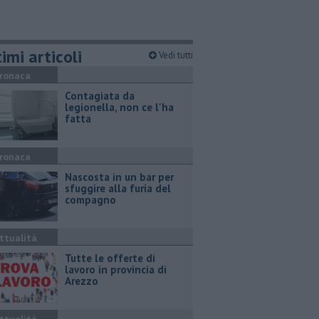
imi articoli
Vedi tutti
ronaca
Contagiata da
legionella, non ce l'ha
fatta
ronaca
Nascosta in un bar per
sfuggire alla furia del
compagno
ttualità
​Tutte le offerte di
lavoro in provincia di
Arezzo