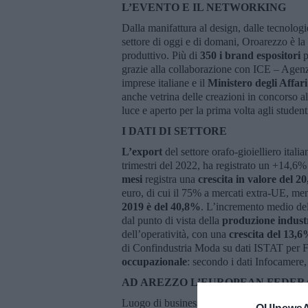
L’EVENTO E IL NETWORKING
Dalla manifattura al design, dalle tecnologie
settore di oggi e di domani, Oroarezzo è la
produttivo. Più di
350 i brand espositori
p
grazie alla collaborazione con ICE – Agenzi
imprese italiane e il
Ministero degli Affar
anche vetrina delle creazioni in concorso a
luce e aperto per la prima volta agli studen
I DATI DI SETTORE
L’export
del settore orafo-gioielliero ital
trimestri del 2022, ha registrato un +14,6%
mesi
registra una
crescita in valore del 
euro, di cui il 75% a mercati extra-UE, me
2019 è del 40,8%
. L’incremento medio de
dal punto di vista della
produzione indust
dell’operatività, con una
crescita del
13,6
di Confindustria Moda su dati ISTAT per Fe
occupazionale
: secondo i dati Infocamere,
AD AREZZO L’EUROPEAN FEDER
Luogo di business e piattaforma tecnica de