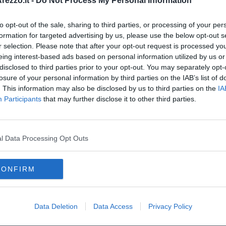
ezzo.it -
Do Not Process My Personal Information
o all’avvio della manifestazione è stato il tavolo di lavoro di
y
, la Federazione europea delle associazioni nazionali di settore
to opt-out of the sale, sharing to third parties, or processing of your per
a Federorafi
e tenutasi oggi, venerdì 12 maggio, ad Arezzo
formation for targeted advertising by us, please use the below opt-out s
artecipazione di rappresentanti di
diverse associazioni europee
:
r selection. Please note that after your opt-out request is processed y
azione Nazionale Orafi Argentieri Gioiellieri Fabbricanti anche
 Joaillerie, Orfèvrerie, des Pierres et des Perles, AORP –
eing interest-based ads based on personal information utilized by us or
e Portugal, ARS NOBILIS – Belgische Federatie voor Juwelen
disclosed to third parties prior to your opt-out. You may separately opt-
u et de la Montre, AWDC – Antwerp World Diamond Centre,
losure of your personal information by third parties on the IAB’s list of
 Plateros y Relojeros, Assamblage – Romanian National
. This information may also be disclosed by us to third parties on the
IA
thors and Designers.
Participants
that may further disclose it to other third parties.
l Data Processing Opt Outs
CONFIRM
oscana iscriviti alla
Newsletter QUInews - ToscanaMedia.
amente nella tua casella di posta.
Data Deletion
Data Access
Privacy Policy