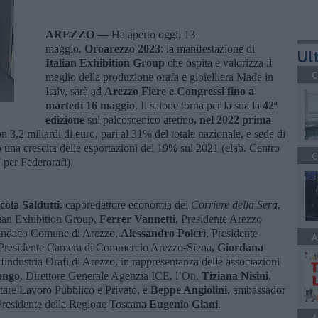
AREZZO —
Ha aperto oggi, 13
maggio,
Oroarezzo 2023
: la manifestazione di
Ult
Italian Exhibition Group
che ospita e valorizza il
C
meglio della produzione orafa e gioielliera Made in
Italy, sarà ad
Arezzo Fiere e Congressi
fino a
martedì 16 maggio
. Il salone torna per la sua la
42ª
edizione
sul palcoscenico aretino
, nel 2022 prima
n 3,2 miliardi di euro, pari al 31% del totale nazionale, e sede di
o una crescita delle esportazioni del 19% sul 2021 (elab. Centro
C
per Federorafi).
cola Saldutti,
caporedattore economia del
Corriere della Sera
,
alian Exhibition Group,
Ferrer Vannetti
, Presidente Arezzo
Sindaco Comune di Arezzo,
Alessandro Polcrì
, Presidente
A
 Presidente Camera di Commercio Arezzo-Siena
, Giordana
industria Orafi di Arezzo, in rappresentanza delle associazioni
ongo
, Direttore Generale Agenzia ICE, l’On.
Tiziana Nisini
,
are Lavoro Pubblico e Privato, e
Beppe Angiolini
, ambassador
l Presidente della Regione Toscana
Eugenio Giani
.