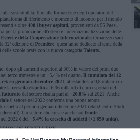
A
 alla sostenibilità, fino alla formazione degli operatori del
 piattaforma di riferimento e momento di incontro per il mondo
resenti e oltre
400 i buyer ospitati
, provenienti da 55 Paesi,
a per la promozione all'estero e l'internazionalizzazione delle
i Esteri e della Cooperazione Internazionale.
Oroarezzo sarà
lla 32ª edizione di
Première
, quest’anno dedicato al tema della
ti delle scuole orafe con la nuova categoria
Talents
.
iano, dopo gli aumenti superiori al 30% in valore dei primi due
 nel terzo trimestre e un +5,4% nel quarto.
Il cumulato dei 12
20,5% su gennaio-dicembre 2021
, attestandosi a 9,8 miliardi di
ntre la
crescita rispetto
ai 6,96 miliardi di euro esportati nel
l
fatturato
del settore risulta pari al
+20,8%
sul 2021. Anche
riale
il settore nel 2022 conferma una buona tenuta
%
rispetto al periodo gennaio-dicembre 2021 (elab.Centro Studi
derorafi). Un settore che cresce anche sul
fronte
 nel 2022 è del +
5,4% la
crescita di addetti
(+1.650 unità)
.
ATION OF JEWELLERY
l mondo produttivo, Oroarezzo riunisce le voci chiave del settore