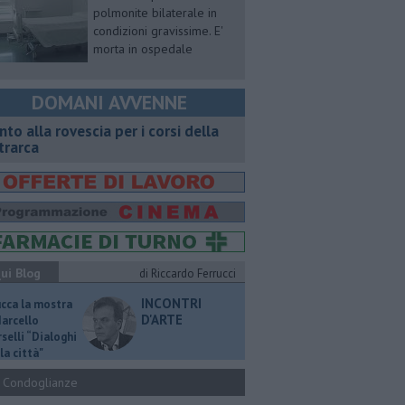
polmonite bilaterale in
condizioni gravissime. E'
morta in ospedale
DOMANI AVVENNE
onto alla rovescia per i corsi della
trarca
ui Blog
di Riccardo Ferrucci
INCONTRI
ucca la mostra
D'ARTE
Marcello
selli “Dialoghi
la città"
Condoglianze