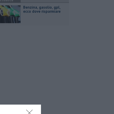
ttualità
​Benzina, gasolio, gpl,
ecco dove risparmiare