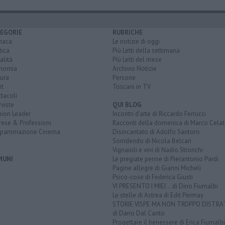
EGORIE
RUBRICHE
naca
Le notizie di oggi
tica
Più Letti della settimana
alità
Più Letti del mese
nomia
Archivio Notizie
ura
Persone
rt
Toscani in TV
tacoli
rviste
QUI BLOG
nion Leader
Incontri d'arte di Riccardo Ferrucci
rese & Professioni
Racconti della domenica di Marco Celat
grammazione Cinema
Disincantato di Adolfo Santoro
Sorridendo di Nicola Belcari
Vignaioli e vini di Nadio Stronchi
MUNI
Le pregiate penne di Pierantonio Pardi
Pagine allegre di Gianni Micheli
Psico-cose di Federica Giusti
VI PRESENTO I MIEI... di Dino Fiumalbi
Le stelle di Astrea di Edit Permay
STORIE VISPE MA NON TROPPO DISTR
di Dario Dal Canto
Progettare il benessere di Erica Fiumalbi