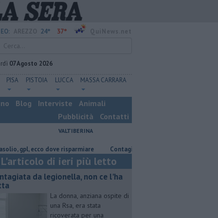
24°
37°
EO:
AREZZO
QuiNews.net
rdì
07 Agosto 2026
PISA
PISTOIA
LUCCA
MASSA CARRARA
ino
Blog
Interviste
Animali
Pubblicità
Contatti
VALTIBERINA
, ecco dove risparmiare
Contagiata da legionella, non ce l'ha fatta
L'articolo di ieri più letto
ntagiata da legionella, non ce l'ha
tta
La donna, anziana ospite di
una Rsa, era stata
ricoverata per una