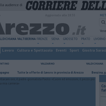
alla audience di
o
Aggiornato alle 18:55
MET
Vene
ALDICHIANA
VALTIBERINA
FIRENZE
SIENA
GROSSETO
PRATO
LIVORNO
Lavoro
Cultura e Spettacolo
Eventi
Sport
Giostra Sarac
ENTINO
VALDARNO
VALDICHIANA
​Tutte le offerte di lavoro in provincia di Arezzo
​Benzina, gasolio, gpl
Co
fa