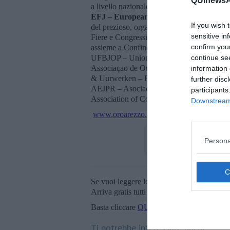
QUInewsAr
a livello nazionale e internazionale. Preludi
EFJ – European Federation of Jeweller
If you wish 
del prezioso, organizzata da
Confindustri
sensitive in
Fiere e Congressi. L’incontro ha visto la p
confirm you
assieme a Confindustria Federorafi - Feder
UFBJOP – Union Française de la Bijouterie,
continue se
Associaçao de Ourivesaria e Relojoaria d
information 
& Uurwerken – Fédération belge du Bijo
further disc
AEJPR – Asociación Española de Joyeros,
participants
Association of Contemporary Jewellery Au
Downstream 
www.oroarezzo.it
Persona
Se vuoi leggere le notizie principali della T
Arriva gratis tutti i giorni alle 20:00 dirett
Basta cliccare
QUI
Ti potrebbe interessare anche: