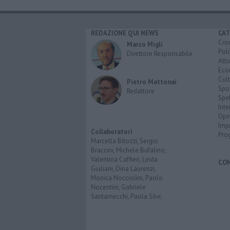
REDAZIONE QUI NEWS
CAT
Cro
Marco Migli
Poli
Direttore Responsabile
Attu
Eco
Cult
Pietro Mattonai
Spo
Redattore
Spet
Inte
Opi
Imp
Collaboratori
Pro
Marcella Bitozzi, Sergio
Braccini, Michele Bufalino,
Valentina Caffieri, Linda
CO
Giuliani, Dina Laurenzi,
Monica Nocciolini, Paolo
Nocentini, Gabriele
Santarnecchi, Paola Silvi.