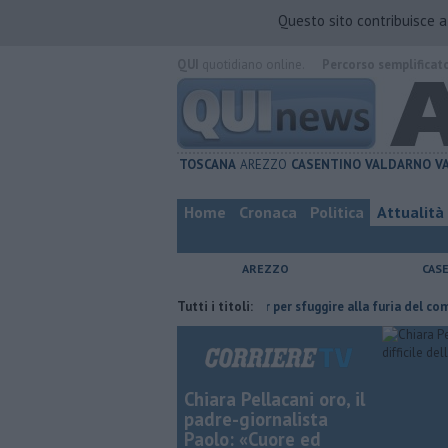
Questo sito contribuisce 
QUI
quotidiano online.
Percorso semplificat
TOSCANA
AREZZO
CASENTINO
VALDARNO
V
Home
Cronaca
Politica
Attualità
AREZZO
CAS
 l'ha fatta
Nascosta in un bar per sfuggire alla furia del compagno
Tutti i titoli:
Chiara Pellacani oro, il
padre-giornalista
Paolo: «Cuore ed