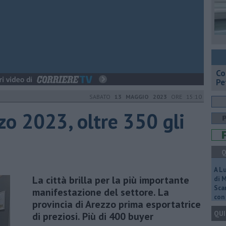
​C
Pe
SABATO
13 MAGGIO 2023
ORE 15:10
zo 2023, oltre 350 gli
Q
A L
La città brilla per la più importante
di 
Scar
manifestazione del settore. La
con 
provincia di Arezzo prima esportatrice
QUI
di preziosi. Più di 400 buyer