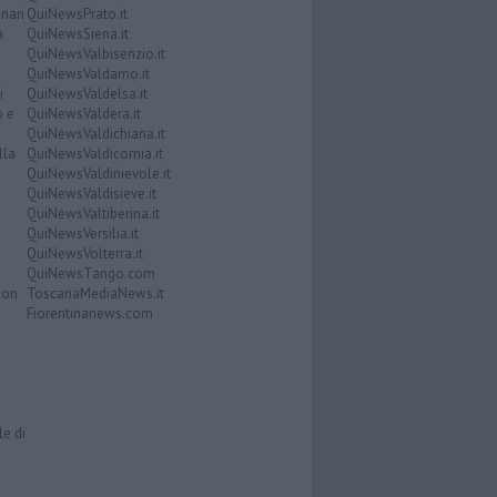
nari
QuiNewsPrato.it
a
QuiNewsSiena.it
QuiNewsValbisenzio.it
QuiNewsValdarno.it
i
QuiNewsValdelsa.it
o e
QuiNewsValdera.it
QuiNewsValdichiana.it
lla
QuiNewsValdicornia.it
QuiNewsValdinievole.it
QuiNewsValdisieve.it
QuiNewsValtiberina.it
QuiNewsVersilia.it
QuiNewsVolterra.it
QuiNewsTango.com
Don
ToscanaMediaNews.it
Fiorentinanews.com
le di