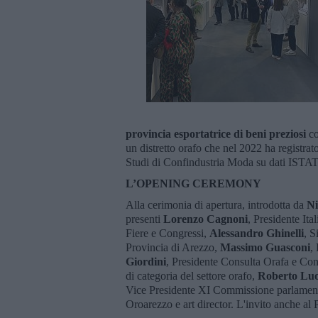
provincia esportatrice di beni preziosi
co
un distretto orafo che nel 2022 ha registrat
Studi di Confindustria Moda su dati ISTAT 
L’OPENING CEREMONY
Alla cerimonia di apertura, introdotta da
Ni
presenti
Lorenzo Cagnoni
, Presidente It
Fiere e Congressi,
Alessandro Ghinelli
, 
Provincia di Arezzo,
Massimo Guasconi
,
Giordini
, Presidente Consulta Orafa e Conf
di categoria del settore orafo,
Roberto Lu
Vice Presidente XI Commissione parlament
Oroarezzo e art director. L'invito anche a