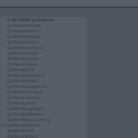
IL NETWORK QuiNews.net
QuiNewsAbetone.it
QuiNewsAmiata.it
QuiNewsAnimali.it
QuiNewsArezzo.it
QuiNewsCasentino.it
QuiNewsCecina.it
QuiNewsChianti.it
QuiNewsCuoio.it
QuiNewsElba.it
i
QuiNewsEmpolese.it
QuiNewsFirenze.it
QuiNewsGarfagnana.it
QuiNewsGrosseto.it
QuiNewsLivorno.it
QuiNewsLucca.it
QuiNewsLunigiana.it
QuiNewsMaremma.it
QuiNewsMassaCarrara.it
ATTE
QuiNewsMugello.it
QuiNewsPisa.it
QuiNewsPistoia.it