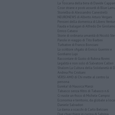
La Toscana della birra di Davide Cappan
Cose strane e posti assurdi di Blue Lam
Storielba di Alessandro Canestrelli
NEURONEWS di Alberto Arturo Vergani
Pensieri della domenica di Libero Ventur
Fauda e balagan di Alfredo De Girolam
Enrico Catassi
Storie di ordinaria umanità di Nicolò Ste
Parole in viaggio di Tito Barbini
Turbative di Franco Bonciani
Lo scrittore sfigato di Enrico Guerrini e
Gordiano Lupi
Raccontare di Gusto di Rubina Rovini
Legalità e non solo di Salvatore Calleri
Shalom La Cultura della Solidarietà di 
Andrea Pio Cristiani
VERSI-AMO di Chi mette al centro la
persona
Eureka! di Nausica Manzi
Tabasco senza filtro di Tabasco n.6
Ci vuole un fisico di Michele Campisi
Economia e territorio, da globale a loca
Daniele Salvadori
La dama a scacchi di Carlo Belciani
Due chiacchiere in cucina di Sabrina