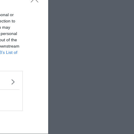
sonal or
ection to
ou may
 personal
out of the
 downstream
B’s List of