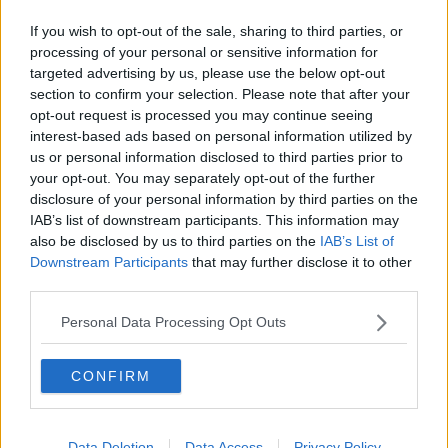
Adesso c'è il garante dei diritti degli anziani
If you wish to opt-out of the sale, sharing to third parties, or
Casa, spesa e scuola, ecco le città più care
processing of your personal or sensitive information for
targeted advertising by us, please use the below opt-out
Cibo, luce e gas, le città toscane più e meno care
section to confirm your selection. Please note that after your
opt-out request is processed you may continue seeing
interest-based ads based on personal information utilized by
Caro Natale in Toscana, ecco dove costerà di più
mangiare e bere
us or personal information disclosed to third parties prior to
your opt-out. You may separately opt-out of the further
La doppia immunità è l'antidoto migliore al Covid
disclosure of your personal information by third parties on the
IAB’s list of downstream participants. This information may
Terre agricole in vendita per 44 nuove aziende
also be disclosed by us to third parties on the
IAB’s List of
Downstream Participants
that may further disclose it to other
"Basta bufale sugli allevamenti", nell'Aretino calati
third parties.
del 70%
Turismo, nell'Aretino arrivi in aumento del 44%
Personal Data Processing Opt Outs
Toscana acchiappa turisti, ecco perché tutti la
CONFIRM
amano
Codice Rosa, presentati i dati 2023
Data Deletion
Data Access
Privacy Policy
Al via la 43esima edizione di Oroarezzo