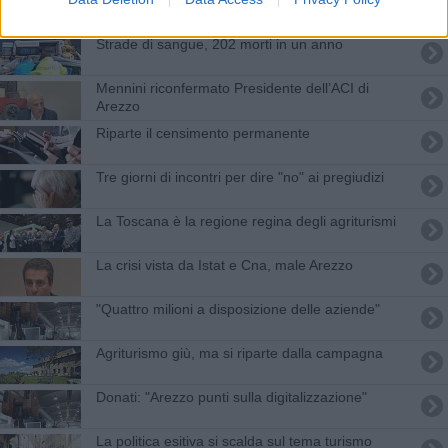
Strade di sangue, 202 morti in un anno
Mennini riconfermato Presidente dell’ACI di
Arezzo
​Riparte il censimento permanente
Tre giorni di incontri per dire "no" ai pregiudizi
La Toscana è la regione regina degli agriturismi
La crisi vista da Istat e Cna, male Arezzo
"Quattro milioni a disposizione delle aziende"
​Agriturismo giù, ma si riparte dalla campagna
Donati: "Arezzo punti sulla digitalizzazione"
La politica esitiva si scalda sul tema turismo