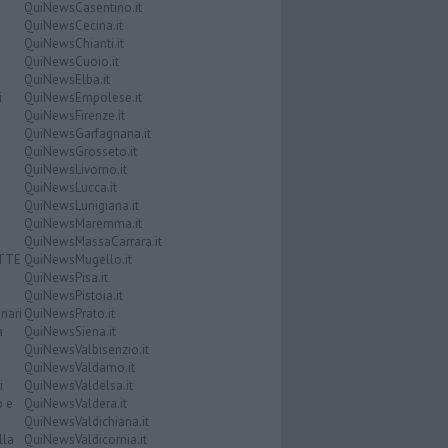
QuiNewsCasentino.it
QuiNewsCecina.it
QuiNewsChianti.it
QuiNewsCuoio.it
QuiNewsElba.it
i
QuiNewsEmpolese.it
QuiNewsFirenze.it
QuiNewsGarfagnana.it
QuiNewsGrosseto.it
QuiNewsLivorno.it
QuiNewsLucca.it
QuiNewsLunigiana.it
QuiNewsMaremma.it
QuiNewsMassaCarrara.it
ATTE
QuiNewsMugello.it
QuiNewsPisa.it
QuiNewsPistoia.it
nari
QuiNewsPrato.it
a
QuiNewsSiena.it
QuiNewsValbisenzio.it
QuiNewsValdarno.it
i
QuiNewsValdelsa.it
o e
QuiNewsValdera.it
QuiNewsValdichiana.it
lla
QuiNewsValdicornia.it