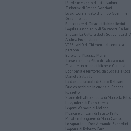
Parole in viaggio di Tito Barbini
Turbative di Franco Bonciani
Lo scrittore sfigato di Enrico Guerrini e
Gordiano Lupi
Raccontare di Gusto di Rubina Rovini
Legalità e non solo di Salvatore Calleri
Shalom La Cultura della Solidarietà di 
Andrea Pio Cristiani
VERSI-AMO di Chi mette al centro la
persona
Eureka! di Nausica Manzi
Tabasco senza filtro di Tabasco n.6
Ci vuole un fisico di Michele Campisi
Economia e territorio, da globale a loca
Daniele Salvadori
La dama a scacchi di Carlo Belciani
Due chiacchiere in cucina di Sabrina
Rossello
Storie dell'altro secolo di Marcella Bito
Easy ridere di Dario Greco
Legami d'amore di Malena ...
Musica e dintorni di Fausto Pirìto
Parole milonguere di Maria Caruso
Lo sguardo di Don Armando Zappolini
Leggere di Roberto Cerri