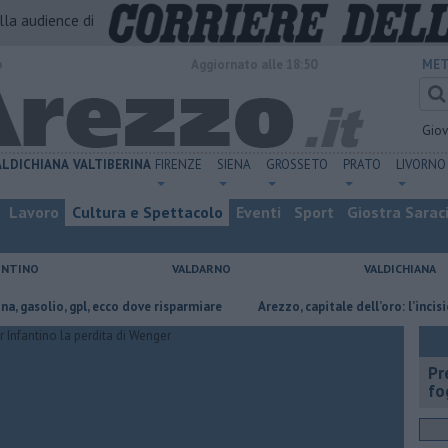
alla audience di
o
Aggiornato alle 18:50
MET
Gio
ALDICHIANA
VALTIBERINA
FIRENZE
SIENA
GROSSETO
PRATO
LIVORNO
Lavoro
Cultura e Spettacolo
Eventi
Sport
Giostra Sarac
ENTINO
VALDARNO
VALDICHIANA
lio, gpl, ecco dove risparmiare
Arezzo, capitale dell’oro: l’incisione su 
Pr
fo