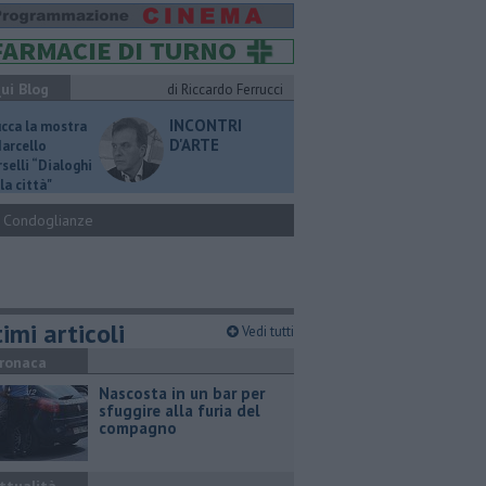
ui Blog
di Riccardo Ferrucci
INCONTRI
ucca la mostra
D'ARTE
Marcello
selli “Dialoghi
la città"
Condoglianze
imi articoli
Vedi tutti
ronaca
Nascosta in un bar per
sfuggire alla furia del
compagno