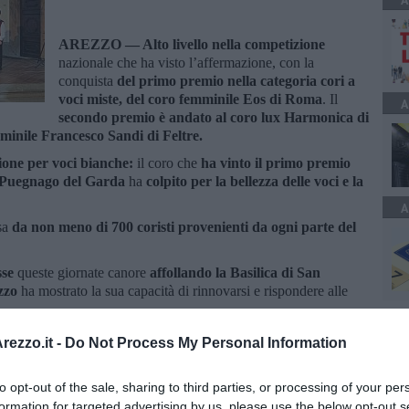
A
AREZZO —
A
lto livello nella competizione
nazionale che ha visto l’affermazione, con la
conquista
del primo premio nella categoria cori a
voci miste, del coro femminile Eos di Roma
. Il
A
secondo premio
è andato al coro lux Harmonica di
minile Francesco Sandi di Feltre.
one per voci bianche:
il coro che
ha vinto il primo premio
i Puegnago del Garda
ha
colpito per la bellezza delle voci e la
A
sa
da non meno di 700 coristi provenienti da ogni parte del
sse
queste giornate canore
affollando la Basilica di San
zzo
ha mostrato la sua capacità di rinnovarsi e rispondere alle
anno
sabato mattina, alle 12 nella sala del Consiglio,
i
ezzo.it -
Do Not Process My Personal Information
to opt-out of the sale, sharing to third parties, or processing of your per
formation for targeted advertising by us, please use the below opt-out s