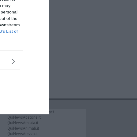
ou may
 personal
out of the
 downstream
B’s List of
IL NETWORK QuiNews.net
QuiNewsAbetone.it
QuiNewsAmiata.it
QuiNewsAnimali.it
QuiNewsArezzo.it