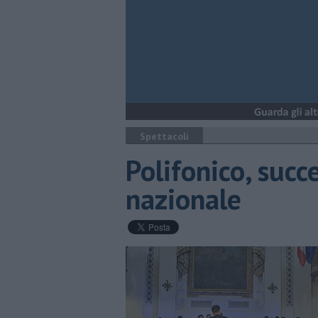
Spettacoli
Polifonico, succ
nazionale