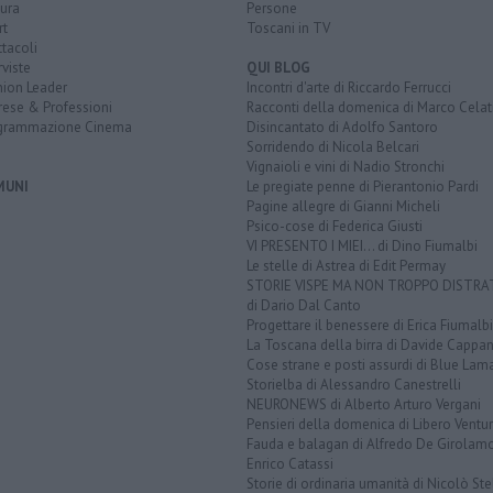
ura
Persone
rt
Toscani in TV
tacoli
rviste
QUI BLOG
nion Leader
Incontri d'arte di Riccardo Ferrucci
rese & Professioni
Racconti della domenica di Marco Celat
grammazione Cinema
Disincantato di Adolfo Santoro
Sorridendo di Nicola Belcari
Vignaioli e vini di Nadio Stronchi
MUNI
Le pregiate penne di Pierantonio Pardi
Pagine allegre di Gianni Micheli
Psico-cose di Federica Giusti
VI PRESENTO I MIEI... di Dino Fiumalbi
Le stelle di Astrea di Edit Permay
STORIE VISPE MA NON TROPPO DISTR
di Dario Dal Canto
Progettare il benessere di Erica Fiumalbi
La Toscana della birra di Davide Cappan
Cose strane e posti assurdi di Blue Lam
Storielba di Alessandro Canestrelli
NEURONEWS di Alberto Arturo Vergani
Pensieri della domenica di Libero Ventur
Fauda e balagan di Alfredo De Girolam
Enrico Catassi
Storie di ordinaria umanità di Nicolò Ste