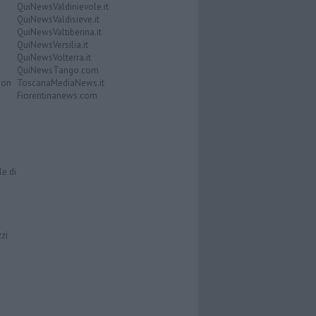
QuiNewsValdinievole.it
QuiNewsValdisieve.it
QuiNewsValtiberina.it
QuiNewsVersilia.it
QuiNewsVolterra.it
QuiNewsTango.com
Don
ToscanaMediaNews.it
Fiorentinanews.com
le di
zzi