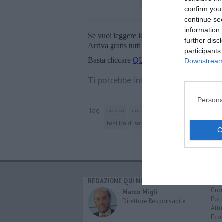
confirm you
continue se
information 
Se vuoi leggere le notizie principali della T
further disc
Arriva gratis tutti i giorni alle 20:00 dirett
participants
Basta cliccare
QUI
Downstream 
Ti potrebbe interessare anche:
Persona
Tag
arezzo
cori
roma
monte san savino
basilica di san domenico
guido d'arezzo
REDAZIONE QUI NEWS
CAT
Cro
Marco Migli
Poli
Direttore Responsabile
Attu
Eco