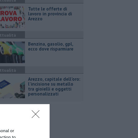
ttualità
​Tutte le offerte di
lavoro in provincia di
Arezzo
ttualità
​Benzina, gasolio, gpl,
ecco dove risparmiare
ttualità
Arezzo, capitale dell’oro:
l’incisione su metallo
tra gioielli e oggetti
personalizzati
sonal or
ection to