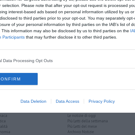
r selection. Please note that after your opt-out request is processed y
eing interest-based ads based on personal information utilized by us or
disclosed to third parties prior to your opt-out. You may separately opt-
oscana iscriviti alla
Newsletter QUInews - ToscanaMedia.
losure of your personal information by third parties on the IAB’s list of
amente nella tua casella di posta.
. This information may also be disclosed by us to third parties on the
IA
Participants
that may further disclose it to other third parties.
l Data Processing Opt Outs
feltre
voci bianche
coro
puegnago del garda
CONFIRM
Data Deletion
Data Access
Privacy Policy
EGORIE
RUBRICHE
naca
Le notizie di oggi
tica
Più Letti della settimana
alità
Più Letti del mese
nomia
Archivio Notizie