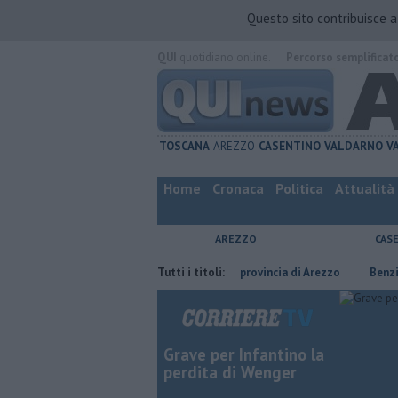
Questo sito contribuisce 
QUI
quotidiano online.
Percorso semplificat
TOSCANA
AREZZO
CASENTINO
VALDARNO
V
Home
Cronaca
Politica
Attualità
AREZZO
CAS
gno
​Tutte le offerte di lavoro in provincia di Arezzo
Tutti i titoli:
​Benzina, gaso
Grave per Infantino la
perdita di Wenger