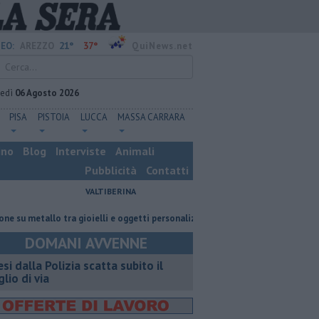
21°
37°
EO:
AREZZO
QuiNews.net
vedì
06 Agosto 2026
PISA
PISTOIA
LUCCA
MASSA CARRARA
ino
Blog
Interviste
Animali
Pubblicità
Contatti
VALTIBERINA
metallo tra gioielli e oggetti personalizzati
Nascosta in un bar per sfugg
DOMANI AVVENNE
esi dalla Polizia scatta subito il
glio di via