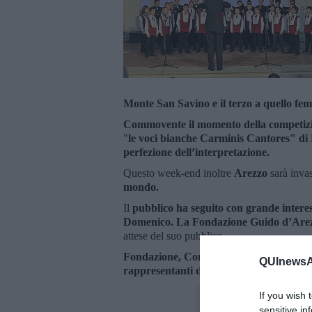
Monte San Savino e il terzo a quello fem
Commovente il momento della competizi
"
le voci bianche Carminis Cantores" d
perfezione dell’interpretazione.
Questo week-end inoltre
Arezzo
sarà inva
mondo.
Il
pubblico ha seguito con grande intere
Domenico. La
Fondazione Guido d’Are
attese del suo pubblico.
Fondazione, Comune e autorità ricever
QUInewsAr
rappresentanti dei cori internazionali.
If you wish 
sensitive in