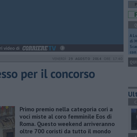
Q
A L
di 
Scar
con 
VENERDÌ
29 AGOSTO 2014
ORE 17:40
QUI
esso per il concorso
Ult
C
Primo premio nella categoria cori a
voci miste al coro femminile Eos di
Roma. Questo weekend arriveranno
oltre 700 coristi da tutto il mondo