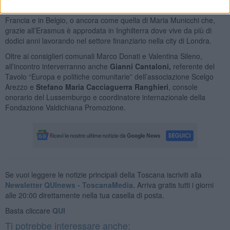
infermiera aretina, con alle spalle due esperienze Erasmus in
Francia e in Belgio, o ancora come quella di Maria Municchi che,
grazie all’Erasmus è approdata in Inghilterra dove vive da più di
dodici anni lavorando nel settore finanziario nella city di Londra.
Oltre ai consiglieri comunali Marco Donati e Valentina Sileno,
all’incontro interverranno anche
Gianni Cantaloni,
referente del
Tavolo “Europa e politiche comunitarie” dell’associazione Scelgo
Arezzo e
Stefano Maria Cacciaguerra Ranghieri
, console
onorario del Lussemburgo e coordinatore internazionale della
Fondazione Valdichiana Promozione.
Se vuoi leggere le notizie principali della Toscana iscriviti alla
Newsletter QUInews - ToscanaMedia.
Arriva gratis tutti i giorni
alle 20:00 direttamente nella tua casella di posta.
Basta cliccare
QUI
Ti potrebbe interessare anche: