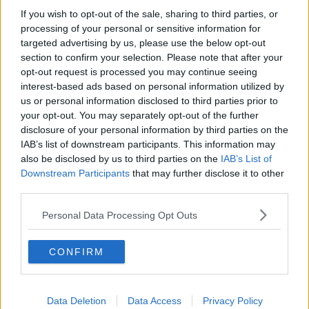
la Festa dell’Europa Scelgo Arezzo
intende dare il via ad una
If you wish to opt-out of the sale, sharing to third parties, or
serie di iniziative
, a cadenza annuale, dedicate alla cooperazione
processing of your personal or sensitive information for
e alle politiche comunitarie – dichiarano i
consiglieri comunali di
targeted advertising by us, please use the below opt-out
Scelgo Arezzo, Marco Donati e Valentina Sileno
.- Sia come
section to confirm your selection. Please note that after your
associazione che come gruppo consiliare, Scelgo Arezzo si
opt-out request is processed you may continue seeing
impegna infatti a creare
le condizioni per una città
che sappia
interest-based ads based on personal information utilized by
cogliere le opportunità offerte dai bandi europei e
us or personal information disclosed to third parties prior to
dall’internazionalizzazione, costruendo le basi affinché Arezzo
your opt-out. You may separately opt-out of the further
possa sviluppare una propria proiezione in ambito europeo”.
disclosure of your personal information by third parties on the
IAB’s list of downstream participants. This information may
also be disclosed by us to third parties on the
IAB’s List of
Downstream Participants
that may further disclose it to other
Moderata dalla
psicologa e psicoterapeuta Paola Pompei
, la
third parties.
diretta Facebook di Scelgo Arezzo sarà anche un momento di
riflessione e condivisione di esperienze positive. Storie di vita
Personal Data Processing Opt Outs
vissuta in cui l’Europa non ha fatto soltanto da scenografia, ma è
diventata parte integrante della trama. Storie che ci verranno
raccontate in prima persona dai loro stessi protagonisti. Storie di
CONFIRM
scambio culturale e integrazione come quella di
Cecile Mandon e
Riccardo Panfoli
, una giovane coppia nata durante un Erasmus in
Finlandia nel 2012 che adesso ha stabilito la propria base
Data Deletion
Data Access
Privacy Policy
lavorativa e familiare a Parigi; o come quella di
Camilla Zanchi
,