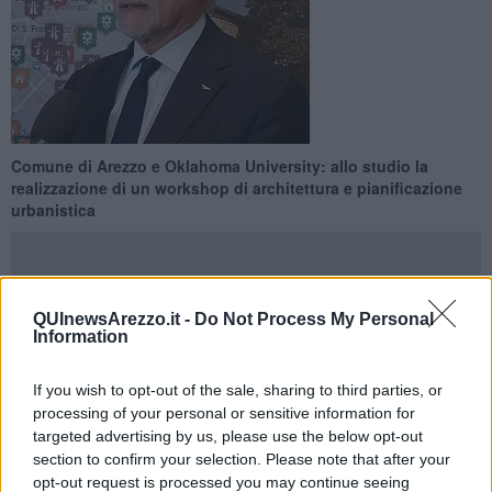
Comune di Arezzo e Oklahoma University: allo studio la
realizzazione di un workshop di architettura e pianificazione
urbanistica
QUInewsArezzo.it -
Do Not Process My Personal
Information
AREZZO —
“Un’idea interessante che incontra il favore del
Comune di Arezzo”. Così il
Sindaco
Alessandro Ghinelli
ha
If you wish to opt-out of the sale, sharing to third parties, or
commentato l’incontro avuto con il professor
Shawn Michael
processing of your personal or sensitive information for
Schaefer
,
direttore
dello Urban Design Studio dell’Università
dell’Oklahoma, in città per verificare la possibilità di realizzare
targeted advertising by us, please use the below opt-out
presso la sede aretina dell’Università americana un workshop per
section to confirm your selection. Please note that after your
gli studenti della facoltà di architettura e pianificazione urbanistica
opt-out request is processed you may continue seeing