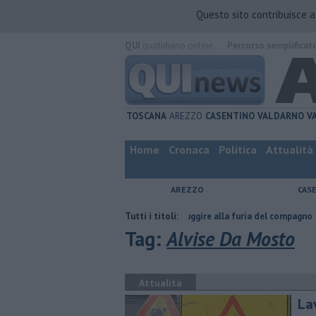
Questo sito contribuisce 
QUI
quotidiano online.
Percorso semplificat
TOSCANA
AREZZO
CASENTINO
VALDARNO
V
Home
Cronaca
Politica
Attualità
AREZZO
CAS
ta
Nascosta in un bar per sfuggire alla furia del compagno
Tutti i titoli:
​Tutte l
Tag:
Alvise Da Mosto
Attualità
Lav