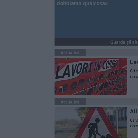
dobbiamo qualcosa»
Attualità
Lav
Gli 
circ
Attualità
All
Cant
circ