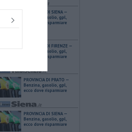
PROVINCIA DI SIENA — ​
Benzina, gasolio, gpl,
ecco dove risparmiare
PROVINCIA DI FIRENZE — ​
Benzina, gasolio, gpl,
ecco dove risparmiare
PROVINCIA DI PRATO — ​
Benzina, gasolio, gpl,
ecco dove risparmiare
PROVINCIA DI SIENA — ​
Benzina, gasolio, gpl,
ecco dove risparmiare