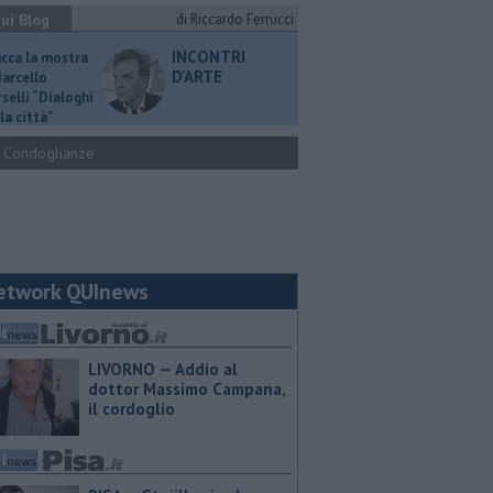
ui Blog
di Riccardo Ferrucci
INCONTRI
ucca la mostra
D'ARTE
Marcello
selli “Dialoghi
la città"
Condoglianze
etwork QUInews
LIVORNO — Addio al
dottor Massimo Campana,
il cordoglio