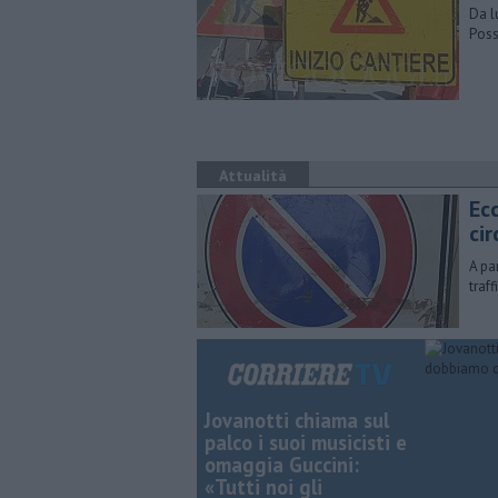
Da l
Poss
Attualità
Ec
ci
A pa
traff
Jovanotti chiama sul
palco i suoi musicisti e
omaggia Guccini:
«Tutti noi gli