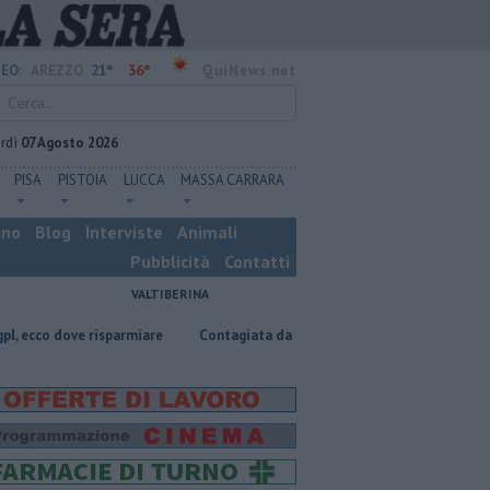
21°
36°
EO:
AREZZO
QuiNews.net
rdì
07 Agosto 2026
PISA
PISTOIA
LUCCA
MASSA CARRARA
ino
Blog
Interviste
Animali
Pubblicità
Contatti
VALTIBERINA
e risparmiare
Contagiata da legionella, non ce l'ha fatta
Nascosta 