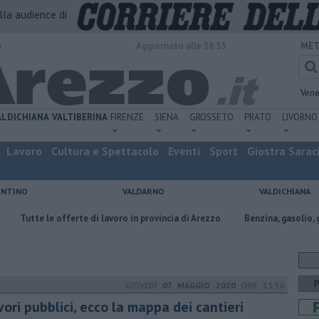
alla audience di
o
Aggiornato alle 18:55
MET
Vene
ALDICHIANA
VALTIBERINA
FIRENZE
SIENA
GROSSETO
PRATO
LIVORNO
Lavoro
Cultura e Spettacolo
Eventi
Sport
Giostra Sarac
ENTINO
VALDARNO
VALDICHIANA
e offerte di lavoro in provincia di Arezzo
​Benzina, gasolio, gpl, ecco dov
GIOVEDÌ
07 MAGGIO 2020
ORE 13:56
ori pubblici, ecco la mappa dei cantieri