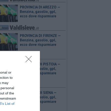
PROVINCIA DI AREZZO — ​
Benzina, gasolio, gpl,
ecco dove risparmiare
PROVINCIA DI FIRENZE — ​
Benzina, gasolio, gpl,
ecco dove risparmiare
PROVINCIA DI PISTOIA — ​
Benzina, gasolio, gpl,
sonal or
ecco dove risparmiare
ection to
ou may
 personal
PROVINCIA DI SIENA — ​
out of the
Benzina, gasolio, gpl,
 downstream
ecco dove risparmiare
B’s List of