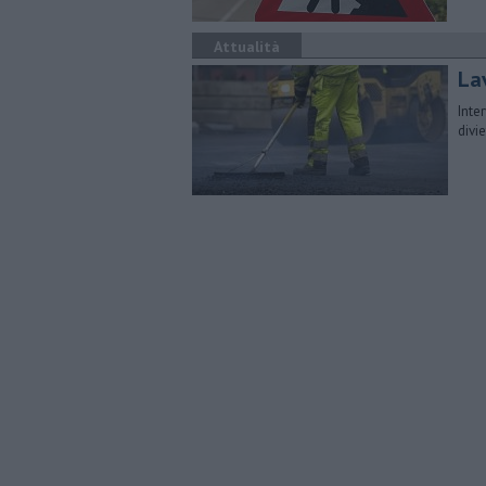
Attualità
Lav
Inter
divie