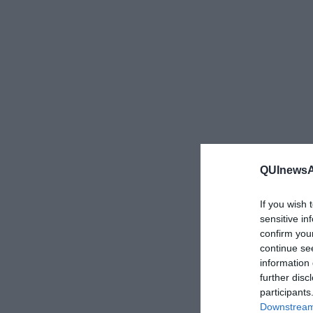
QUInewsAr
If you wish 
sensitive in
confirm you
continue se
information 
further disc
participants
Downstream 