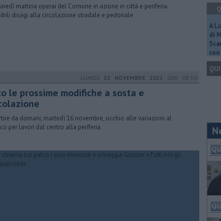
unedì mattina operai del Comune in azione in città e periferia.
Q
ibili disagi alla circolazione stradale e pedonale
A L
di 
Scar
con 
QUI
LUNEDÌ
15 NOVEMBRE 2021
ORE 08:50
co le prossime modifiche a sosta e
rcolazione
rtire da domani, martedì 16 novembre, occhio alle variazioni al
ico per lavori dal centro alla periferia
N