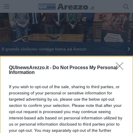
Il grande ciclismo vintage torna ad Arezzo
Graziella e le banche, un connubio vincente
QUInewsArezzo.it -
Do Not Process My Personal
Information
In campo per il Calcit, prenotazioni aperte
Braccialini c'è l'accordo, salvi i dipendenti
If you wish to opt-out of the sale, sharing to third parties, or
processing of your personal or sensitive information for
Invito a Palazzo, le banche svelano i loro tesori
targeted advertising by us, please use the below opt-out
section to confirm your selection. Please note that after your
opt-out request is processed you may continue seeing
Calcio Femminile e Nazionale Attori per il Calcit
interest-based ads based on personal information utilized by
us or personal information disclosed to third parties prior to
Tutti in sella alle bici vintage, torna l'Ardita
your opt-out. You may separately opt-out of the further