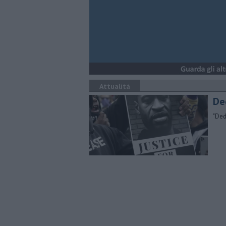
Attualità
​D
"​De