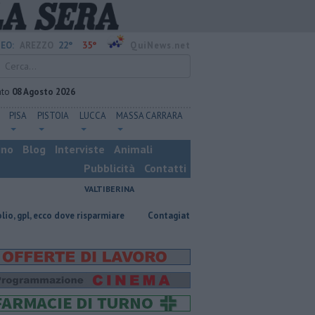
22°
35°
EO:
AREZZO
QuiNews.net
ato
08 Agosto 2026
PISA
PISTOIA
LUCCA
MASSA CARRARA
ino
Blog
Interviste
Animali
Pubblicità
Contatti
VALTIBERINA
co dove risparmiare
Contagiata da legionella, non ce l'ha fatta
Nasc