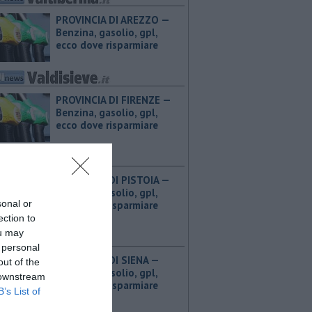
PROVINCIA DI AREZZO — ​
Benzina, gasolio, gpl,
ecco dove risparmiare
PROVINCIA DI FIRENZE — ​
Benzina, gasolio, gpl,
ecco dove risparmiare
PROVINCIA DI PISTOIA — ​
Benzina, gasolio, gpl,
sonal or
ecco dove risparmiare
ection to
ou may
 personal
PROVINCIA DI SIENA — ​
out of the
Benzina, gasolio, gpl,
 downstream
ecco dove risparmiare
B’s List of