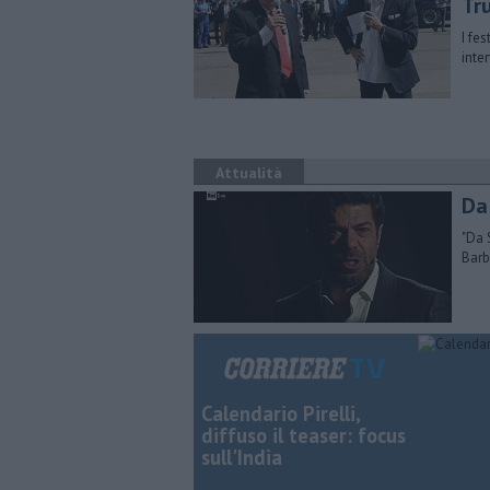
Tr
I fe
inte
Attualità
​D
"​Da
Barb
Calendario Pirelli,
diffuso il teaser: focus
sull'India