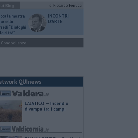
ui Blog
di Riccardo Ferrucci
INCONTRI
ucca la mostra
D'ARTE
Marcello
selli “Dialoghi
la città"
Condoglianze
etwork QUInews
LAJATICO — Incendio
divampa tra i campi