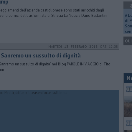
ump
Q
steggiamenti dell'azienda castiglionese sono stati arricchiti dagli
rventi comici del trasformista di Striscia La Notizia Dario Ballantini
A L
di 
Scar
con 
QUI
MARTEDÌ
13 FEBBRAIO 2018
ORE 12:08
a Sanremo un sussulto di dignità
 Sanremo un sussulto di dignità" nel Blog PAROLE IN VIAGGIO di Tito
ini
N