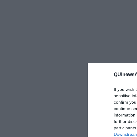
QUInewsAr
If you wish 
sensitive in
confirm you
continue se
information 
further disc
participants
Downstream 