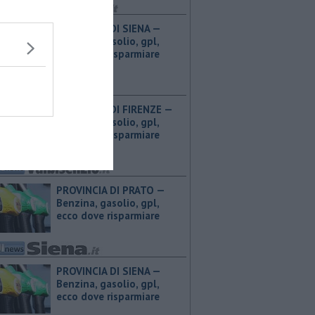
PROVINCIA DI SIENA — ​
Benzina, gasolio, gpl,
ecco dove risparmiare
PROVINCIA DI FIRENZE — ​
Benzina, gasolio, gpl,
ecco dove risparmiare
PROVINCIA DI PRATO — ​
Benzina, gasolio, gpl,
ecco dove risparmiare
PROVINCIA DI SIENA — ​
Benzina, gasolio, gpl,
ecco dove risparmiare