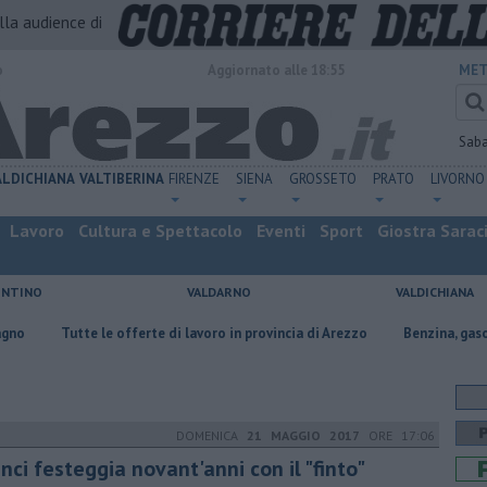
alla audience di
o
Aggiornato alle 18:55
MET
Sab
ALDICHIANA
VALTIBERINA
FIRENZE
SIENA
GROSSETO
PRATO
LIVORNO
Lavoro
Cultura e Spettacolo
Eventi
Sport
Giostra Sarac
ENTINO
VALDARNO
VALDICHIANA
tte le offerte di lavoro in provincia di Arezzo
​Benzina, gasolio, gpl, ec
DOMENICA
21 MAGGIO 2017
ORE 17:06
ci festeggia novant'anni con il "finto"