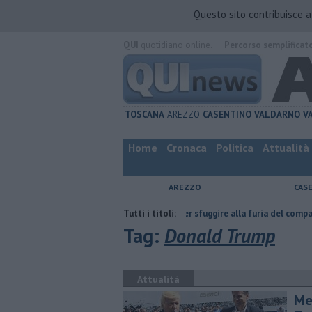
Questo sito contribuisce 
QUI
quotidiano online.
Percorso semplificat
TOSCANA
AREZZO
CASENTINO
VALDARNO
V
Home
Cronaca
Politica
Attualità
AREZZO
CAS
a fatta
Nascosta in un bar per sfuggire alla furia del compagno
Tutti i titoli:
​Tu
Tag:
Donald Trump
Attualità
Men