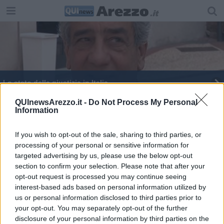
Lo stato della giustizia in Italia
Una Marcia per la Pace lungo le vie della città
QUInewsArezzo.it -
Do Not Process My Personal
Information
Il ricordo di papa Francesco in Consiglio
Comunale
If you wish to opt-out of the sale, sharing to third parties, or
processing of your personal or sensitive information for
Conflitti e Covid, Rondine interroga i leader
targeted advertising by us, please use the below opt-out
section to confirm your selection. Please note that after your
Ad Arezzo Fiere e Congressi arriva EcoNatura
opt-out request is processed you may continue seeing
interest-based ads based on personal information utilized by
Zero Spreco per il diritto alla salute dei bambini
us or personal information disclosed to third parties prior to
your opt-out. You may separately opt-out of the further
"Un presepe al giorno", ecco i vinitori
disclosure of your personal information by third parties on the