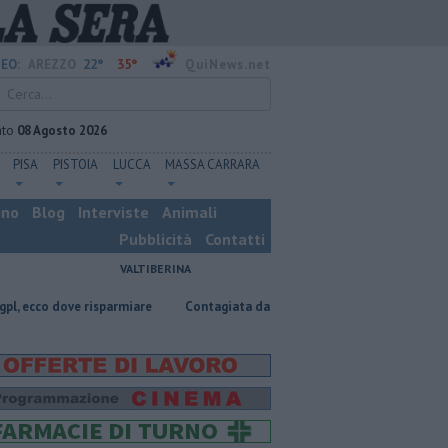
22°
35°
EO:
AREZZO
QuiNews.net
ato
08 Agosto 2026
PISA
PISTOIA
LUCCA
MASSA CARRARA
ino
Blog
Interviste
Animali
Pubblicità
Contatti
VALTIBERINA
e risparmiare
Contagiata da legionella, non ce l'ha fatta
Nascosta 