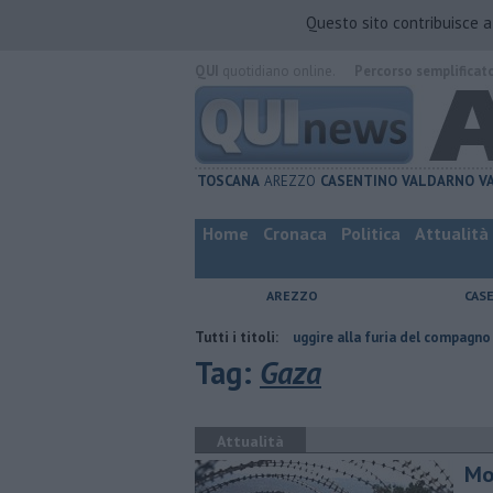
Questo sito contribuisce 
QUI
quotidiano online.
Percorso semplificat
TOSCANA
AREZZO
CASENTINO
VALDARNO
V
Home
Cronaca
Politica
Attualità
AREZZO
CAS
a
Nascosta in un bar per sfuggire alla furia del compagno
Tutti i titoli:
​Tutte l
Tag:
Gaza
Attualità
Mo