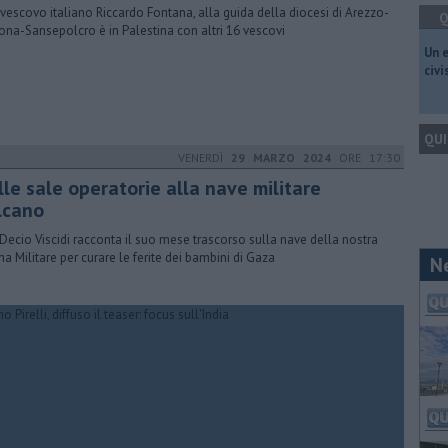
civescovo italiano Riccardo Fontana, alla guida della diocesi di Arezzo-
Q
ona-Sansepolcro è in Palestina con altri 16 vescovi
​Un 
civ
QUI
VENERDÌ
29 MARZO 2024
ORE 17:30
lle sale operatorie alla nave militare
lcano
r. Decio Viscidi racconta il suo mese trascorso sulla nave della nostra
na Militare per curare le ferite dei bambini di Gaza
N