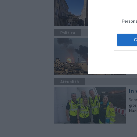
La d
tra v
Persona
Politica
Ma
L'in
dell
Attualità
In 
Sono
gros
Nazi