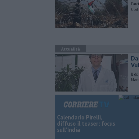
L'ar
Cort
Attualità
​Da
Vu
Il d
Mari
Calendario Pirelli,
diffuso il teaser: focus
sull'India