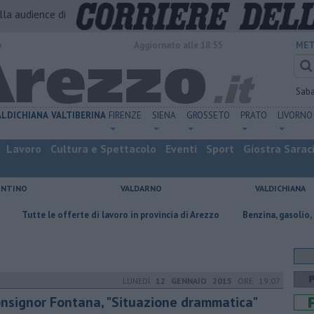
alla audience di
o
Aggiornato alle 18:55
MET
Sab
ALDICHIANA
VALTIBERINA
FIRENZE
SIENA
GROSSETO
PRATO
LIVORNO
Lavoro
Cultura e Spettacolo
Eventi
Sport
Giostra Sarac
ENTINO
VALDARNO
VALDICHIANA
e offerte di lavoro in provincia di Arezzo
​Benzina, gasolio, gpl, ecco dov
LUNEDÌ
12 GENNAIO 2015
ORE 19:07
nsignor Fontana, "Situazione drammatica"