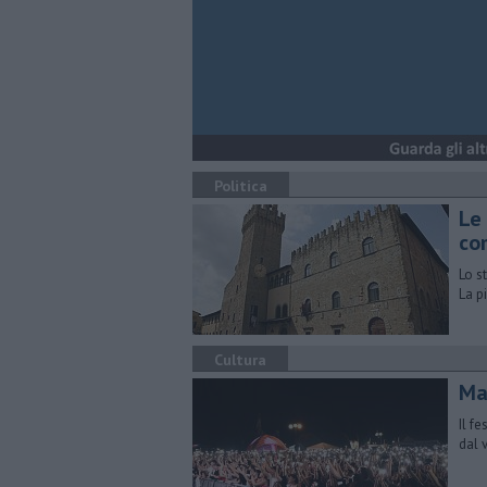
Politica
Le 
co
Lo st
La p
Cultura
​M
Il f
dal v