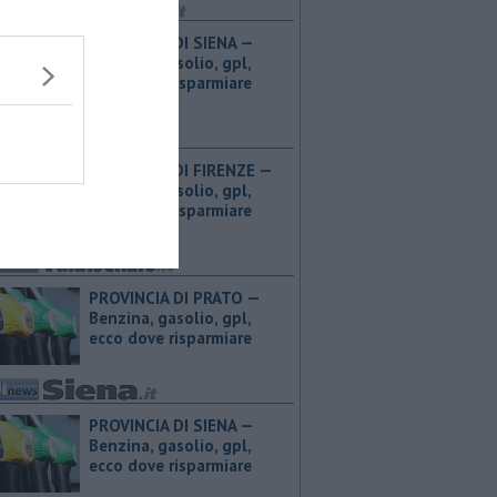
PROVINCIA DI SIENA — ​
Benzina, gasolio, gpl,
ecco dove risparmiare
PROVINCIA DI FIRENZE — ​
Benzina, gasolio, gpl,
ecco dove risparmiare
PROVINCIA DI PRATO — ​
Benzina, gasolio, gpl,
ecco dove risparmiare
PROVINCIA DI SIENA — ​
Benzina, gasolio, gpl,
ecco dove risparmiare