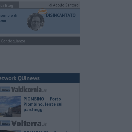
ui Blog
di Adolfo Santoro
DISINCANTATO
esempio di
ismo
Condoglianze
etwork QUInews
PIOMBINO — Porto
Piombino, lente sui
parcheggi