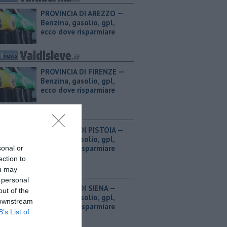
PROVINCIA DI AREZZO — ​
Benzina, gasolio, gpl,
ecco dove risparmiare
PROVINCIA DI FIRENZE — ​
Benzina, gasolio, gpl,
ecco dove risparmiare
PROVINCIA DI PISTOIA — ​
Benzina, gasolio, gpl,
ecco dove risparmiare
sonal or
ection to
ou may
 personal
PROVINCIA DI SIENA — ​
out of the
Benzina, gasolio, gpl,
 downstream
ecco dove risparmiare
B’s List of