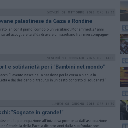
GIOVEDÌ
02 OTTOBRE 2025
ORE 15:33
ovane palestinese da Gaza a Rondine
rrato ieri con il primo “corridoio universitario”. Mohammed, 27 anni:
nto ad accogliere la sfida di avere un israeliano fra i miei compagni»
VENERDÌ
13 FEBBRAIO 2026
ORE 14:00
ort e solidarietà per i "Bambini nel mondo"
ecchi “L’evento nasce dalla passione per la corsa a piedi e in
cletta e dal desiderio di tradurlo in un gesto concreto di solidarietà"
LUNEDÌ
08 GIUGNO 2015
ORE 14:39
schi: "Sognate in grande!"
dissima la partecipazione all’iniziativa promossa dall’associazione
ine Cittadella della Pace, a diciotto anni dalla sua fondazione