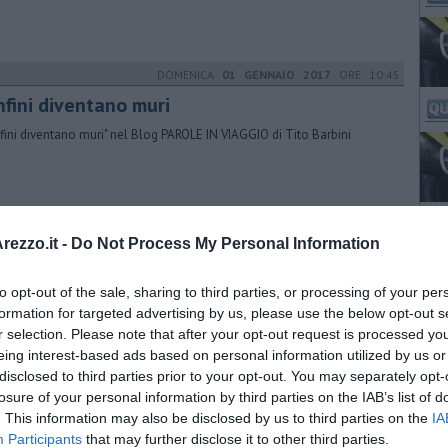
DOMENICA
01 GENNAIO 2017
ORE 10:45
nfini diventano muri
fini diventano muri" nel Blog PAROLE IN VIAGGIO di Tito Barbini
GIOVEDÌ
18 APRILE 2024
ORE 11:13
ezzo.it -
Do Not Process My Personal Information
Battista presenta il libro "Scomode Verità"
to opt-out of the sale, sharing to third parties, or processing of your per
contro, inserito nell’Acli Life Festival, sarà alle 17.30 di sabato 20 aprile
eatro “Pietro Aretino”
formation for targeted advertising by us, please use the below opt-out s
r selection. Please note that after your opt-out request is processed y
eing interest-based ads based on personal information utilized by us or
disclosed to third parties prior to your opt-out. You may separately opt-
GIOVEDÌ
27 NOVEMBRE 2025
ORE 17:00
losure of your personal information by third parties on the IAB’s list of
. This information may also be disclosed by us to third parties on the
IA
 l'ok alla realizzazione di tre nuovi edifici
Participants
that may further disclose it to other third parties.