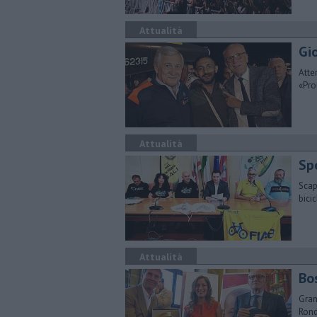
Attualità
Gi
Atte
«Pro
Attualità
Sp
Scap
bici
Attualità
Bo
Gran
Rond