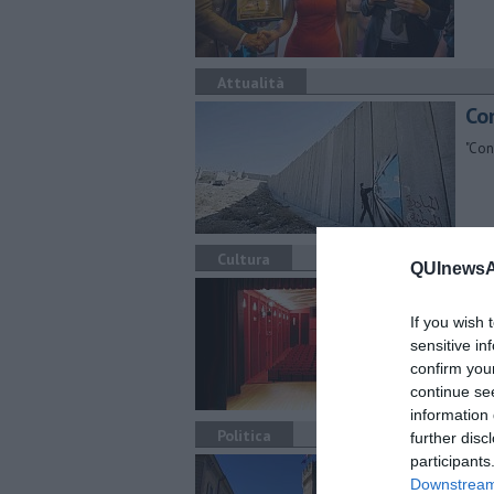
Attualità
Co
"Con
Cultura
QUInewsAr
Di 
If you wish 
​L’in
al t
sensitive in
confirm you
continue se
information 
Politica
further disc
participants
C'è
Downstream 