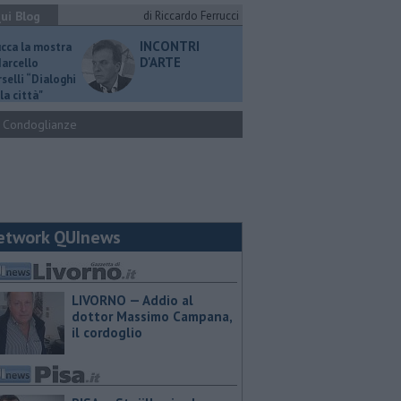
ui Blog
di Riccardo Ferrucci
INCONTRI
ucca la mostra
D'ARTE
Marcello
selli “Dialoghi
la città"
Condoglianze
etwork QUInews
LIVORNO — Addio al
dottor Massimo Campana,
il cordoglio