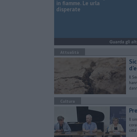
in fiamme. Le urla
disperate
Attualità
Sic
d'
Il S
hann
dann
Cultura
Pre
Il s
cora
città