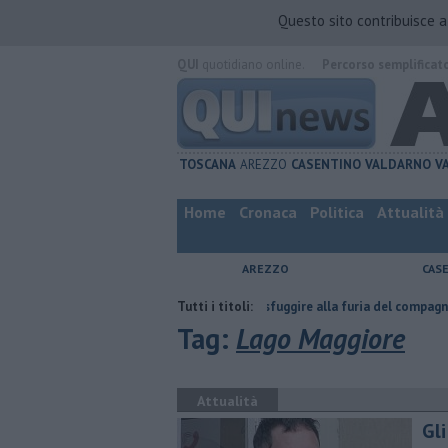
Questo sito contribuisce 
QUI
quotidiano online.
Percorso semplificat
TOSCANA
AREZZO
CASENTINO
VALDARNO
V
Home
Cronaca
Politica
Attualità
AREZZO
CAS
tta
Nascosta in un bar per sfuggire alla furia del compagno
Tutti i titoli:
​Tutte
Tag:
Lago Maggiore
Attualità
Gli