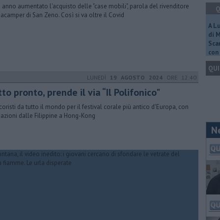
n anno aumentato l'acquisto delle "case mobili", parola del rivenditore
Q
acamper di San Zeno. Così si va oltre il Covid
A L
di 
Scar
con 
QUI
LUNEDÌ
19 AGOSTO 2024
ORE 12:40
to pronto, prende il via “Il Polifonico"
coristi da tutto il mondo per il festival corale più antico d'Europa, con
azioni dalle Filippine a Hong-Kong
N