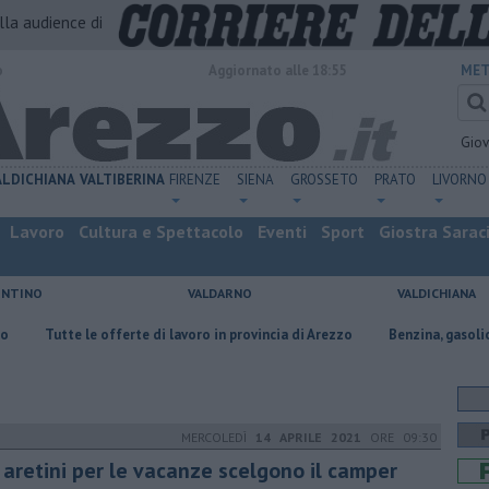
alla audience di
o
Aggiornato alle 18:55
MET
Gio
ALDICHIANA
VALTIBERINA
FIRENZE
SIENA
GROSSETO
PRATO
LIVORNO
Lavoro
Cultura e Spettacolo
Eventi
Sport
Giostra Sarac
ENTINO
VALDARNO
VALDICHIANA
 le offerte di lavoro in provincia di Arezzo
​Benzina, gasolio, gpl, ecco d
MERCOLEDÌ
14 APRILE 2021
ORE 09:30
 aretini per le vacanze scelgono il camper