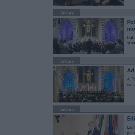
Cultura
Pol
mo
Dal 
si t
Cultura
Ad
Al P
cora
Cultura
Edi
Los 
part