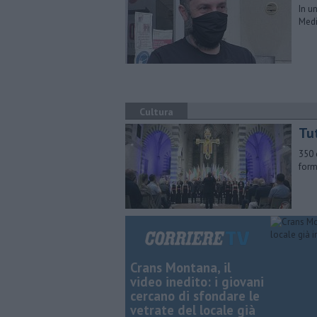
In u
Medi
Cultura
Tut
350 
form
Crans Montana, il
video inedito: i giovani
cercano di sfondare le
vetrate del locale già