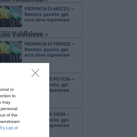
PROVINCIA DI AREZZO — ​
Benzina, gasolio, gpl,
ecco dove risparmiare
PROVINCIA DI FIRENZE — ​
Benzina, gasolio, gpl,
ecco dove risparmiare
PROVINCIA DI PISTOIA — ​
Benzina, gasolio, gpl,
sonal or
ecco dove risparmiare
ection to
ou may
 personal
PROVINCIA DI SIENA — ​
out of the
Benzina, gasolio, gpl,
 downstream
ecco dove risparmiare
B’s List of