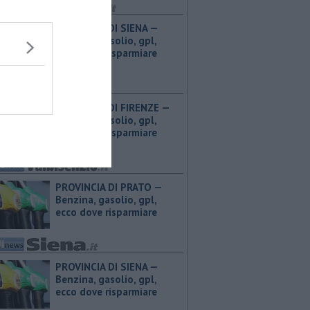
PROVINCIA DI SIENA — ​
Benzina, gasolio, gpl,
ecco dove risparmiare
PROVINCIA DI FIRENZE — ​
Benzina, gasolio, gpl,
ecco dove risparmiare
PROVINCIA DI PRATO — ​
Benzina, gasolio, gpl,
ecco dove risparmiare
PROVINCIA DI SIENA — ​
Benzina, gasolio, gpl,
ecco dove risparmiare