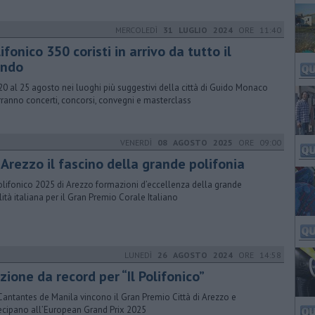
MERCOLEDÌ
31 LUGLIO 2024
ORE 11:40
ifonico 350 coristi in arrivo da tutto il
ndo
20 al 25 agosto nei luoghi più suggestivi della città di Guido Monaco
erranno concerti, concorsi, convegni e masterclass
VENERDÌ
08 AGOSTO 2025
ORE 09:00
 Arezzo il fascino della grande polifonia
olifonico 2025 di Arezzo formazioni d’eccellenza della grande
lità italiana per il Gran Premio Corale Italiano
LUNEDÌ
26 AGOSTO 2024
ORE 14:58
zione da record per “Il Polifonico”
Cantantes de Manila vincono il Gran Premio Città di Arezzo e
ecipano all’European Grand Prix 2025