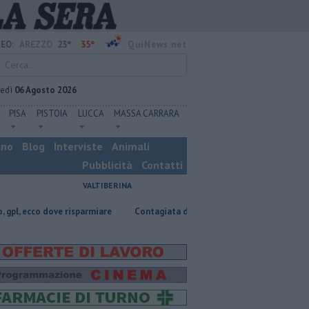
23°
35°
EO:
AREZZO
QuiNews.net
vedì
06 Agosto 2026
PISA
PISTOIA
LUCCA
MASSA CARRARA
ino
Blog
Interviste
Animali
Pubblicità
Contatti
VALTIBERINA
ove risparmiare
Contagiata da legionella, non ce l'ha fatta
Nascosta