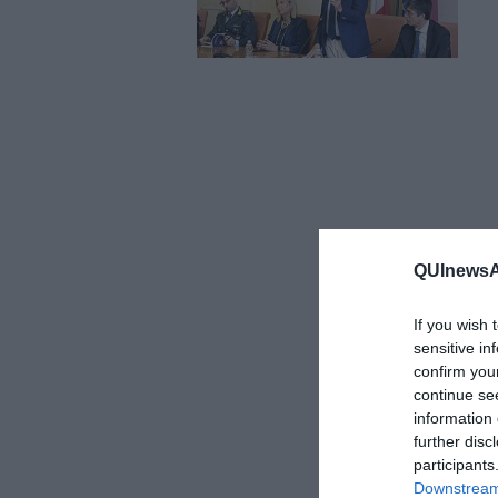
QUInewsAr
If you wish 
sensitive in
confirm you
continue se
information 
further disc
participants
Downstream 