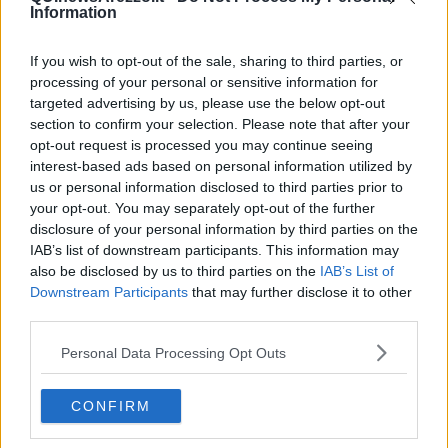
Information
Regione Toscana, Comune di Arezzo, Fondazione CR Firenze
e il contributo di Unoaerre italian Jewellery, Discover Arezzo
(info:
www.fondazioneguidodarezzo.com
).
If you wish to opt-out of the sale, sharing to third parties, or
processing of your personal or sensitive information for
targeted advertising by us, please use the below opt-out
section to confirm your selection. Please note that after your
“Sono felice di avere nel Polifonico un appuntamento in
opt-out request is processed you may continue seeing
collaborazione con Feniarco così importante per Arezzo - dichiara
interest-based ads based on personal information utilized by
Lorenzo Cinatti, direttore della Fondazione Guido D’Arezzo
-
us or personal information disclosed to third parties prior to
che diventa così sede di questo premio illustre che è il Gran Premio
your opt-out. You may separately opt-out of the further
Corale Italiano. Con il Polifonico offriamo al pubblico l’opportunità di
disclosure of your personal information by third parties on the
vivere la musica corale immersi nella straordinaria atmosfera della
IAB’s list of downstream participants. This information may
città di Guido Monaco, culla della notazione musicale moderna.
also be disclosed by us to third parties on the
IAB’s List of
Un’esperienza da non perdere per chi ama la musica, l’arte e i
Downstream Participants
that may further disclose it to other
luoghi che sanno raccontare una storia”.
third parties.
“Quest’anno il Concorso Polifonico dedica un’attenzione particolare
Personal Data Processing Opt Outs
a Giovanni Pierluigi da Palestrina - aggiunge
il direttore artistico
Luigi Marzola
figura centrale nella storia della musica
rinascimentale e riferimento imprescindibile per la scrittura
CONFIRM
polifonica imitativa. Sarà dunque un banco di prova significativo per
i cori partecipanti, chiamati a confrontarsi con un brano obbligatorio