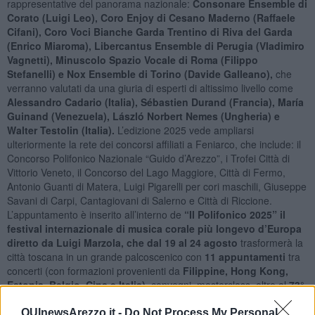
rappresentative del panorama nazionale:
Consonare Ensemble di
Corato (Luigi Leo), Coro Enjoy di Cesano Maderno (Raffaele
Cifani), Coro Voci Bianche Garda Trentino di Riva del Garda
(Enrico Miaroma), Libercantus Ensemble di Perugia (Vladimiro
Vagnetti), Minuscolo Spazio Vocale di Roma (Filippo
Stefanelli) e Nox Ensemble di Torino (Davide Galleano),
che
verranno valutati da una giuria di esperti di altissimo livello come
Alessandro Cadario (Italia), Sébastien Durand (Francia), María
Guinand (Venezuela), László Norbert Nemes (Ungheria) e
Walter Testolin (Italia).
L’edizione 2025 vede ampliarsi
ulteriormente la rete dei concorsi affiliati a Feniarco, che include: il
Concorso Polifonico Nazionale “Guido d’Arezzo”, i Trofei Città di
Vittorio Veneto, il Concorso del Lago Maggiore, Città di Fermo,
Antonio Guanti di Matera, Luigi Pigarelli per cori maschili, Giuseppe
Savani di Carpi, Cantagiovani di Salerno e Città di Riccione.
L’appuntamento è inserito all’interno de
“Il Polifonico 2025” il
festival internazionale di musica corale più longevo d’Europa
diretto da Luigi Marzola, che dal 19 al 24 agosto
trasformerà la
città toscana in un grande palcoscenico con
11 appuntamenti
tra
concerti (con formazioni provenienti da
Filippine, Hong Kong,
Estonia, Belgio, Cina e Italia)
, convegni, masterclass, oltre al
73°
Concorso Polifonico Internazionale “Guido d’Arezzo
”
.
La
manifestazione ha il
supporto del Ministero della Cultura,
QUInewsArezzo.it -
Do Not Process My Personal