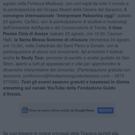
agosto nella Fortezza Medicea), con cori ospiti da tutto il mondo e
la partecipazione del Gruppo Musici della Giostra del Saracino,
il
convegno internazionale “Interpretare Palestrina oggi”
(sabato
23 agosto, Ca.Mu), con la partecipazione di studiosi e musicologi
dell’Università dell’Aquila e del Conservatorio di Trento,
il Gran
Premio Città di Arezzo
(sabato 23 agosto, ore 16.30, Caurum
Hall),
la Santa Messa Solenne di chiusura
(domenica 24 agosto,
ore 10:30), nella Cattedrale dei Santi Pietro e Donato, con la
partecipazione di alcuni cori concorrenti. Ad arricchire il festival,
anche
lo Study Tour
, percorso di ascolto e analisi guidato da Dan
Shen, aperto a tutti gli appassionati e utile per approfondire le
dinamiche interpretative del concorso. (Partecipazione gratuita con
iscrizione:
polifonico@fondazioneguidodarezzo.com
– 0575
377430).
Tutti gli eventi saranno gratuiti e trasmessi in diretta
streaming sul canale YouTube della Fondazione Guido
d’Arezzo.
Se vuoi leggere le notizie principali della Toscana iscriviti alla