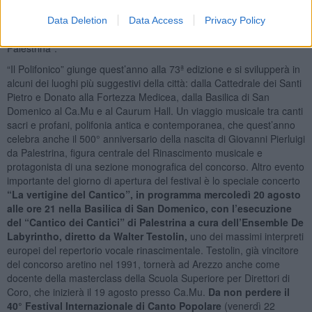
tratto dal suo repertorio. Il concerto inaugurale sarà affidato a un
ensemble specializzato nella musica rinascimentale, che proporrà
Data Deletion
Data Access
Privacy Policy
una selezione dal Cantico dei Cantici, uno dei massimi capolavori di
Palestrina”.
“Il Polifonico” giunge quest’anno alla 73ª edizione e si svilupperà in
alcuni dei luoghi più suggestivi della città: dalla Cattedrale dei Santi
Pietro e Donato alla Fortezza Medicea, dalla Basilica di San
Domenico al Ca.Mu e al Caurum Hall. Un viaggio musicale tra canti
sacri e profani, polifonia antica e contemporanea, che quest’anno
celebra anche il 500° anniversario della nascita di Giovanni Pierluigi
da Palestrina, figura centrale del Rinascimento musicale e
protagonista di una sezione monografica del concorso. Altro evento
importante del giorno di apertura del festival è lo speciale concerto
“La vertigine del Cantico”, in programma mercoledì 20 agosto
alle ore 21 nella Basilica di San Domenico, con l’esecuzione
del “Cantico dei Cantici” di Palestrina a cura dell’Ensemble De
Labyrintho, diretto da Walter Testolin,
uno dei massimi interpreti
europei del repertorio vocale rinascimentale. Testolin, già vincitore
del concorso aretino nel 1991, tornerà ad Arezzo anche come
docente della masterclass della Scuola Superiore per Direttori di
Coro, che inizierà il 19 agosto presso Ca.Mu.
Da non perdere il
40° Festival Internazionale di Canto Popolare
(venerdì 22