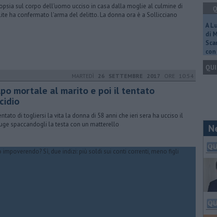
topsia sul corpo dell'uomo ucciso in casa dalla moglie al culmine di
Q
lite ha confermato l'arma del delitto. La donna ora è a Sollicciano
A L
di 
Scar
con 
QUI
MARTEDÌ
26 SETTEMBRE 2017
ORE 10:54
po mortale al marito e poi il tentato
cidio
ntato di togliersi la vita la donna di 58 anni che ieri sera ha ucciso il
uge spaccandogli la testa con un matterello
N