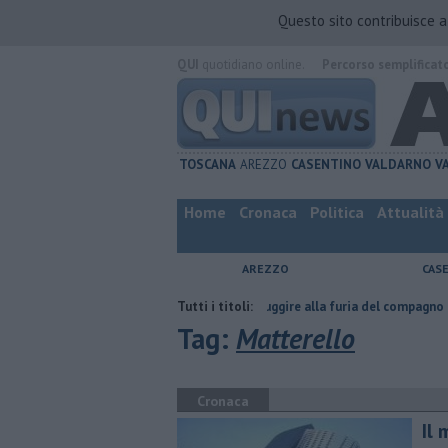
Questo sito contribuisce 
QUI
quotidiano online.
Percorso semplificat
TOSCANA
AREZZO
CASENTINO
VALDARNO
V
Home
Cronaca
Politica
Attualità
AREZZO
CAS
tta
Nascosta in un bar per sfuggire alla furia del compagno
Tutti i titoli:
​Tutte
Tag:
Matterello
Cronaca
Il 