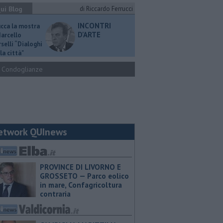
ui Blog
di Riccardo Ferrucci
INCONTRI
ucca la mostra
D'ARTE
Marcello
selli “Dialoghi
la città"
Condoglianze
etwork QUInews
PROVINCE DI LIVORNO E
GROSSETO — Parco eolico
in mare, Confagricoltura
contraria