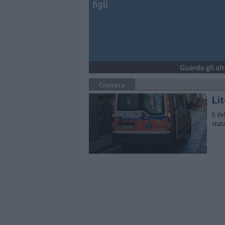
figli
Cronaca
Lit
Il de
stata