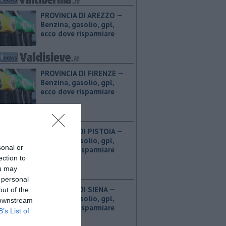
PROVINCIA DI AREZZO — ​
Benzina, gasolio, gpl,
ecco dove risparmiare
PROVINCIA DI FIRENZE — ​
Benzina, gasolio, gpl,
ecco dove risparmiare
PROVINCIA DI PISTOIA — ​
Benzina, gasolio, gpl,
sonal or
ecco dove risparmiare
ection to
ou may
 personal
PROVINCIA DI SIENA — ​
out of the
Benzina, gasolio, gpl,
 downstream
ecco dove risparmiare
B’s List of