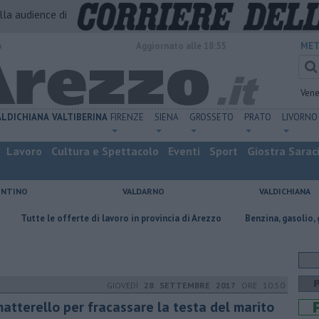
alla audience di
o
Aggiornato alle 18:55
MET
Vene
ALDICHIANA
VALTIBERINA
FIRENZE
SIENA
GROSSETO
PRATO
LIVORNO
Lavoro
Cultura e Spettacolo
Eventi
Sport
Giostra Sarac
ENTINO
VALDARNO
VALDICHIANA
 le offerte di lavoro in provincia di Arezzo
​Benzina, gasolio, gpl, ecco d
GIOVEDÌ
28 SETTEMBRE 2017
ORE 10:50
matterello per fracassare la testa del marito