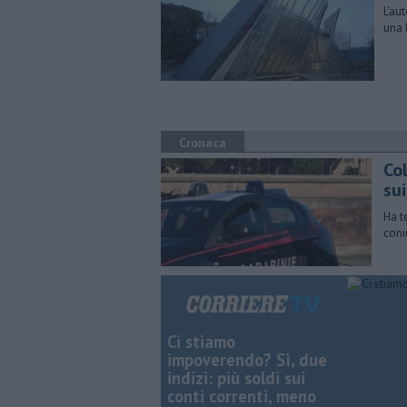
L'au
una 
Cronaca
Col
sui
Ha te
coni
Ci stiamo
impoverendo? Sì, due
indizi: più soldi sui
conti correnti, meno