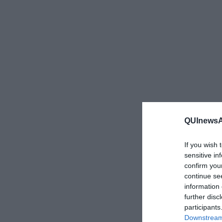
QUInewsAr
If you wish 
sensitive in
confirm you
continue se
information 
further disc
participants
Downstream 