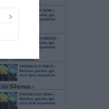
PROVINCIA DI SIENA — ​
Benzina, gasolio, gpl,
ecco dove risparmiare
PROVINCIA DI FIRENZE — ​
Benzina, gasolio, gpl,
ecco dove risparmiare
PROVINCIA DI PRATO — ​
Benzina, gasolio, gpl,
ecco dove risparmiare
PROVINCIA DI SIENA — ​
Benzina, gasolio, gpl,
ecco dove risparmiare