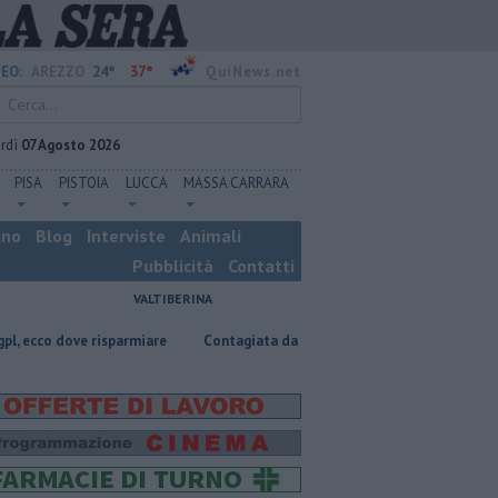
24°
37°
EO:
AREZZO
QuiNews.net
rdì
07 Agosto 2026
PISA
PISTOIA
LUCCA
MASSA CARRARA
ino
Blog
Interviste
Animali
Pubblicità
Contatti
VALTIBERINA
ove risparmiare
Contagiata da legionella, non ce l'ha fatta
Nascost