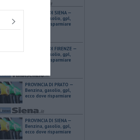
PROVINCIA DI SIENA — ​
Benzina, gasolio, gpl,
ecco dove risparmiare
PROVINCIA DI FIRENZE — ​
Benzina, gasolio, gpl,
ecco dove risparmiare
PROVINCIA DI PRATO — ​
Benzina, gasolio, gpl,
ecco dove risparmiare
PROVINCIA DI SIENA — ​
Benzina, gasolio, gpl,
ecco dove risparmiare