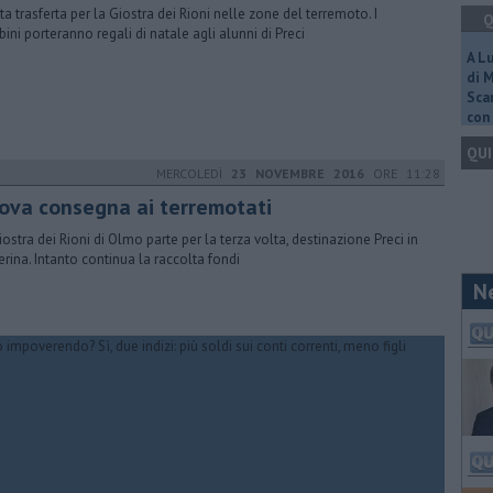
ta trasferta per la Giostra dei Rioni nelle zone del terremoto. I
Q
ini porteranno regali di natale agli alunni di Preci
A L
di 
Scar
con 
QUI
MERCOLEDÌ
23 NOVEMBRE 2016
ORE 11:28
ova consegna ai terremotati
iostra dei Rioni di Olmo parte per la terza volta, destinazione Preci in
erina. Intanto continua la raccolta fondi
N