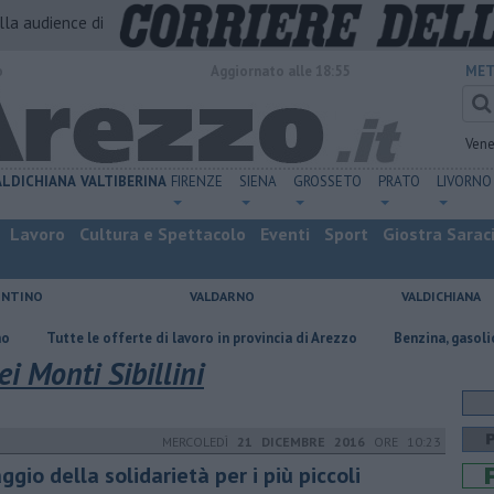
alla audience di
o
Aggiornato alle 18:55
MET
Vene
ALDICHIANA
VALTIBERINA
FIRENZE
SIENA
GROSSETO
PRATO
LIVORNO
Lavoro
Cultura e Spettacolo
Eventi
Sport
Giostra Sarac
ENTINO
VALDARNO
VALDICHIANA
e le offerte di lavoro in provincia di Arezzo
​Benzina, gasolio, gpl, ecco 
i Monti Sibillini
MERCOLEDÌ
21 DICEMBRE 2016
ORE 10:23
ggio della solidarietà per i più piccoli