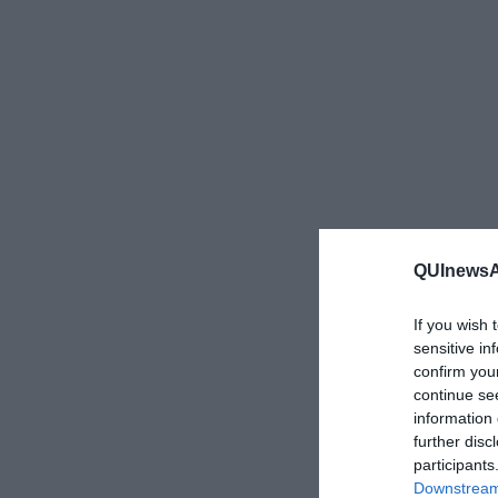
QUInewsAr
If you wish 
sensitive in
confirm you
continue se
information 
further disc
participants
Downstream 