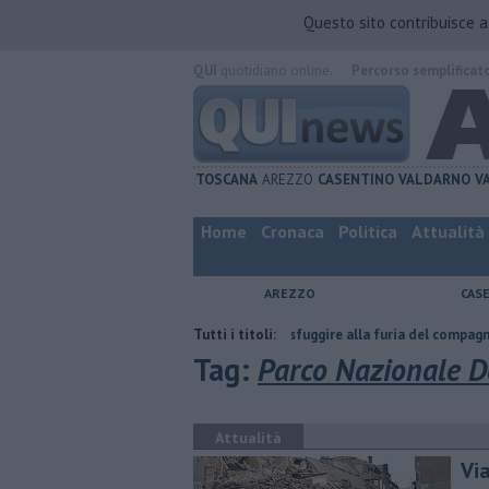
Questo sito contribuisce 
QUI
quotidiano online.
Percorso semplificat
TOSCANA
AREZZO
CASENTINO
VALDARNO
V
Home
Cronaca
Politica
Attualità
AREZZO
CAS
atta
Nascosta in un bar per sfuggire alla furia del compagno
Tutti i titoli:
​Tutt
Tag:
Parco Nazionale De
Attualità
Via