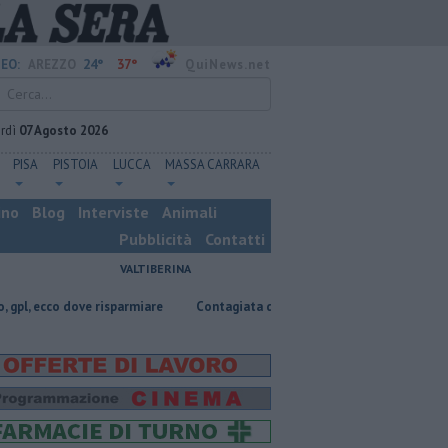
24°
37°
EO:
AREZZO
QuiNews.net
rdì
07 Agosto 2026
PISA
PISTOIA
LUCCA
MASSA CARRARA
ino
Blog
Interviste
Animali
Pubblicità
Contatti
VALTIBERINA
dove risparmiare
Contagiata da legionella, non ce l'ha fatta
Nascos