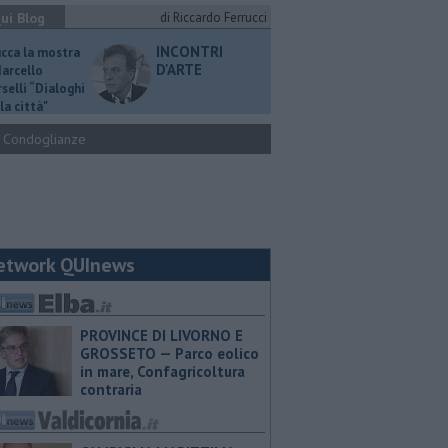
ui Blog
di Riccardo Ferrucci
INCONTRI
ucca la mostra
D'ARTE
Marcello
selli “Dialoghi
la città"
Condoglianze
etwork QUInews
PROVINCE DI LIVORNO E
GROSSETO — Parco eolico
in mare, Confagricoltura
contraria