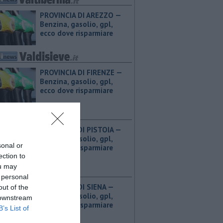
PROVINCIA DI AREZZO — ​
Benzina, gasolio, gpl,
ecco dove risparmiare
PROVINCIA DI FIRENZE — ​
Benzina, gasolio, gpl,
ecco dove risparmiare
PROVINCIA DI PISTOIA — ​
Benzina, gasolio, gpl,
sonal or
ecco dove risparmiare
ection to
ou may
 personal
PROVINCIA DI SIENA — ​
out of the
Benzina, gasolio, gpl,
 downstream
ecco dove risparmiare
B’s List of