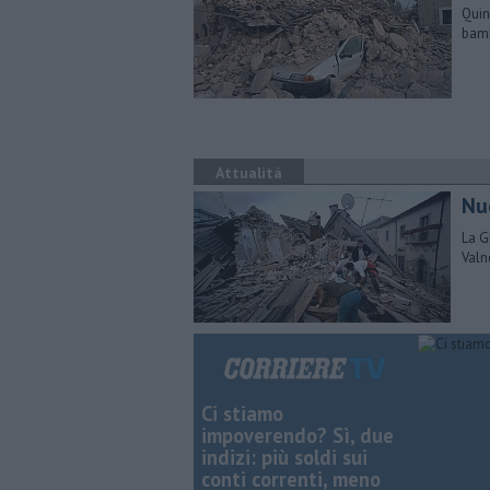
Quin
bamb
Attualità
Nu
La G
Valn
Ci stiamo
impoverendo? Sì, due
indizi: più soldi sui
conti correnti, meno