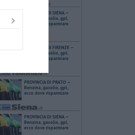
PROVINCIA DI SIENA — ​
Benzina, gasolio, gpl,
ecco dove risparmiare
PROVINCIA DI FIRENZE — ​
Benzina, gasolio, gpl,
ecco dove risparmiare
PROVINCIA DI PRATO — ​
Benzina, gasolio, gpl,
ecco dove risparmiare
PROVINCIA DI SIENA — ​
Benzina, gasolio, gpl,
ecco dove risparmiare